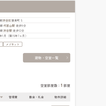
都
渋谷区
猿楽町５
横線
代官山駅
徒歩9分
手線
渋谷駅
徒歩12分
11年1月（築15年7ヵ月）
す
メゾネット
建物・空室一覧
1
空室部屋数：
部屋
管理費
敷金・礼金
物件詳細