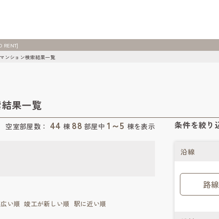
RENT]
マンション検索結果一覧
索結果一覧
44
88
1～5
条件を絞り
空室部屋数：
棟
部屋中
棟を表示
沿線
路線
が広い順
竣工が新しい順
駅に近い順