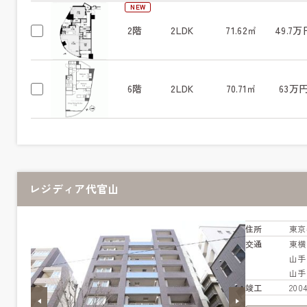
NEW
2階
2LDK
71.62㎡
49.7万
6階
2LDK
70.71㎡
63万
レジディア代官山
住所
東京
交通
東
山
山
竣工
20