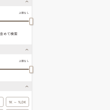
上限なし
含めて検索
上限なし
1K ～ 1LDK