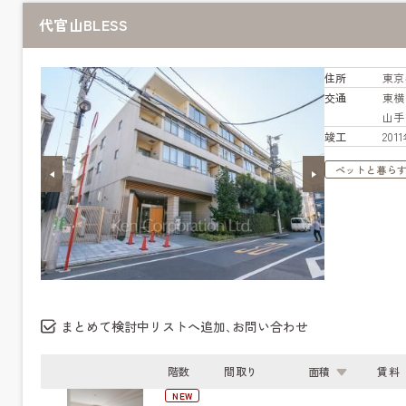
代官山BLESS
住所
東京
交通
東
山
竣工
20
ペットと暮ら
まとめて検討中リストへ追加､お問い合わせ
階数
間取り
面積
賃料
NEW