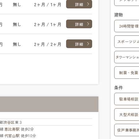
円
無し
2ヶ月 / 1ヶ月
詳細
建物
円
無し
2ヶ月 / 1ヶ月
詳細
24時間管理
スポーツジ
円
無し
2ヶ月 / 2ヶ月
詳細
タワーマンショ
制震・免震
条件
駐車場相談
大型犬相談
都
渋谷区
東３
手線
恵比寿駅
徒歩2分
住戸兼事務
横線
代官山駅
徒歩10分