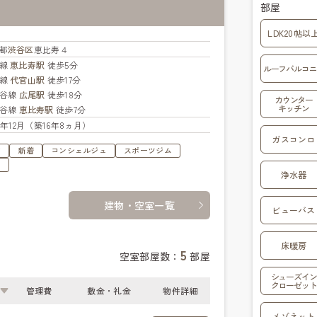
部屋
LDK20帖以
都
渋谷区
恵比寿４
手線
恵比寿駅
徒歩5分
ルーフバルコニ
横線
代官山駅
徒歩17分
比谷線
広尾駅
徒歩18分
カウンター
キッチン
比谷線
恵比寿駅
徒歩7分
09年12月（築16年8ヵ月）
ガスコンロ
す
新着
コンシェルジュ
スポーツジム
ス
浄水器
建物・空室一覧
ビューバス
床暖房
5
空室部屋数：
部屋
シューズイン
クローゼット
管理費
敷金・礼金
物件詳細
メゾネット