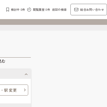
検討中
0
件
閲覧履歴
0
件
前回の検索
総合お問い合わせ
込む
・駅 変更