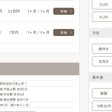
2LDK
円
3.2万円
1ヶ月 / 1ヶ月
詳細
4LDK
円
7万円
1ヶ月 / 2ヶ月
方位
詳細
南向き
北向き
築年数
都
渋谷区
代官山町１
横線
代官山駅
徒歩9分
新築
手線
渋谷駅
徒歩5分
手線
恵比寿駅
徒歩11分
04年9月（築21年11ヵ月）
10年以内