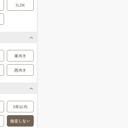
3LDK
東向き
西向き
5年以内
指定しない