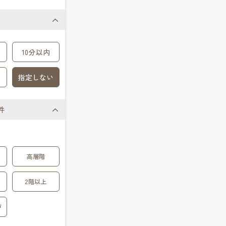
10分以内
指定しない
件
高層階
2階以上
戸