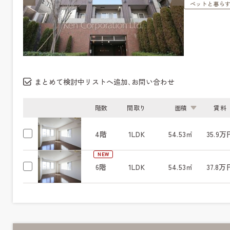
ペットと暮ら
まとめて検討中リストへ追加､お問い合わせ
階数
間取り
面積
賃料
4階
1LDK
54.53㎡
35.9万
NEW
6階
1LDK
54.53㎡
37.8万