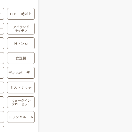
上
LDK30帖以上
アイランド
ー
キッチン
IHコンロ
食洗機
ディスポーザー
ミストサウナ
ウォークイン
クローゼット
トランクルーム