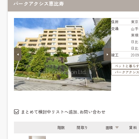
パークアクシス恵比寿
住所
東京
交通
山
東
日
日
竣工
20
ペットと暮ら
パークアクシ
まとめて検討中リストへ追加､お問い合わせ
階数
間取り
面積
賃料