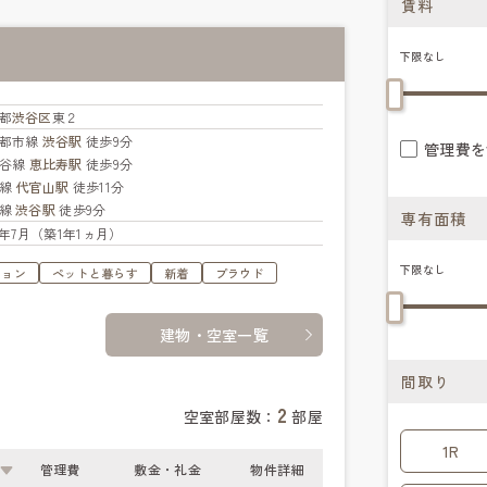
賃料
下限なし
都
渋谷区
東２
都市線
渋谷駅
徒歩9分
管理費を
比谷線
恵比寿駅
徒歩9分
横線
代官山駅
徒歩11分
横線
渋谷駅
徒歩9分
専有面積
25年7月（築1年1ヵ月）
下限なし
ション
ペットと暮らす
新着
プラウド
建物・空室一覧
間取り
2
空室部屋数：
部屋
1R
管理費
敷金・礼金
物件詳細