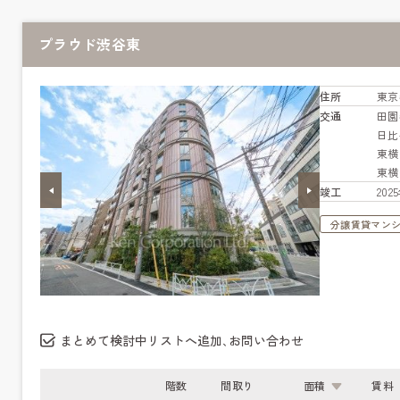
プラウド渋谷東
住所
東京
交通
田園
日
東
東
竣工
20
分譲賃貸マン
まとめて検討中リストへ追加､お問い合わせ
階数
間取り
面積
賃料