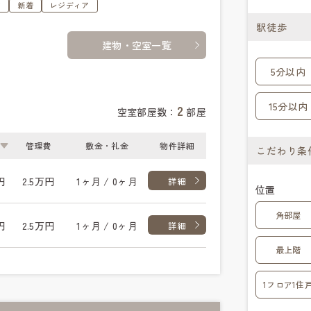
す
新着
レジディア
駅徒歩
建物・空室一覧
5分以内
15分以内
2
空室部屋数：
部屋
管理費
敷金・礼金
物件詳細
こだわり条
円
2.5万円
1ヶ月 / 0ヶ月
詳細
位置
角部屋
円
2.5万円
1ヶ月 / 0ヶ月
詳細
最上階
1フロア1住