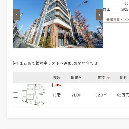
日
竣工
20
分譲賃貸マン
まとめて検討中リストへ追加､お問い合わせ
階数
間取り
面積
賃料
NEW
13階
2LDK
62.9㎡
62万