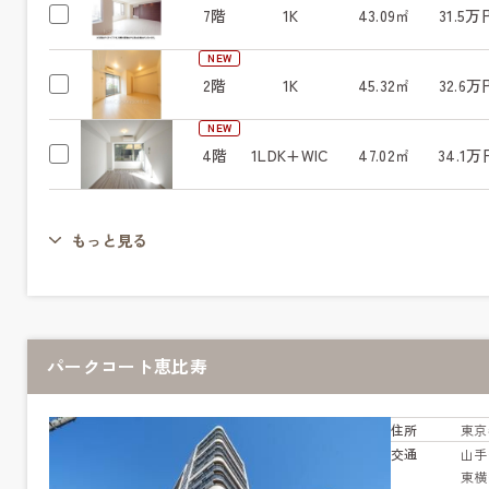
7階
1K
43.09㎡
31.5万
NEW
2階
1K
45.32㎡
32.6万
NEW
4階
1LDK+WIC
47.02㎡
34.1万
もっと見る
パークコート恵比寿
住所
東京
交通
山
東