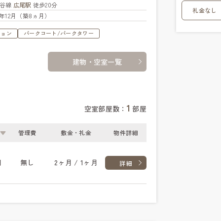
比谷線
広尾駅
徒歩20分
礼金なし
25年12月（築8ヵ月）
ション
パークコート/パークタワー
建物・空室一覧
1
空室部屋数：
部屋
管理費
敷金・礼金
物件詳細
円
無し
2ヶ月 / 1ヶ月
詳細