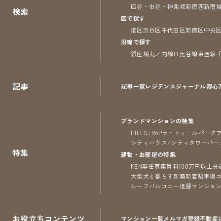
四谷・市谷・神楽坂
新宿
西新宿
検索
区で探す
港区
渋谷区
千代田区
新宿区
中央
沿線で探す
銀座線
丸ノ内線
日比谷線
東西線
記事
記事一覧
レジデンス
ジャーナル
都心
ブランドマンションの特集
HILLS/RoP
ラ・トゥール
パーク
シティハウス/シティタワー
パー
特集
建物・お部屋の特集
KEN専任募集
賃料100万円以上
分
大型犬と暮らす
新築
新着
駐車場
ルーフバルコニー
低層マンショ
お役立ちコンテンツ
マンション一覧
メルマガ登録
不動産