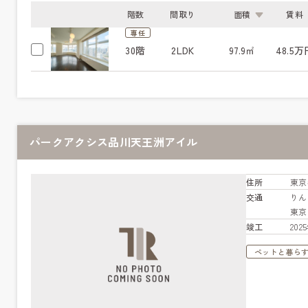
階数
間取り
面積
賃料
専任
30階
2LDK
97.9㎡
48.5万
パークアクシス品川天王洲アイル
住所
東京
交通
りん
東京
竣工
20
ペットと暮ら