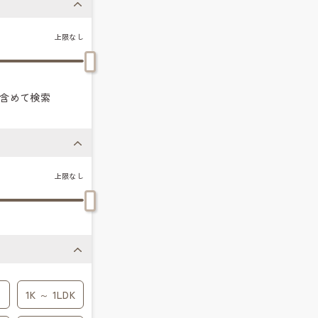
上限なし
含めて検索
上限なし
1K ～ 1LDK