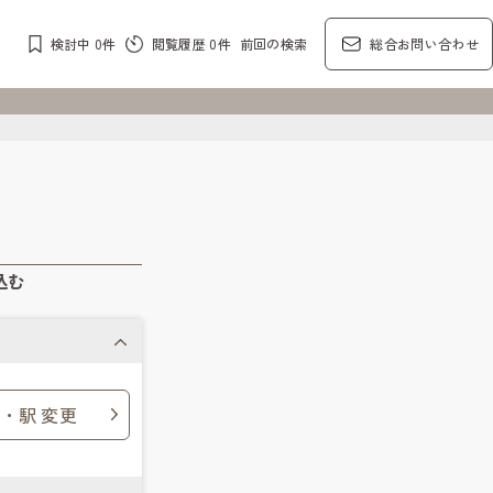
検討中
0
件
閲覧履歴
0
件
前回の検索
総合お問い合わせ
込む
・駅 変更