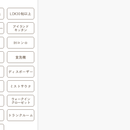
上
LDK30帖以上
アイランド
ー
キッチン
IHコンロ
食洗機
ディスポーザー
ミストサウナ
ウォークイン
クローゼット
トランクルーム