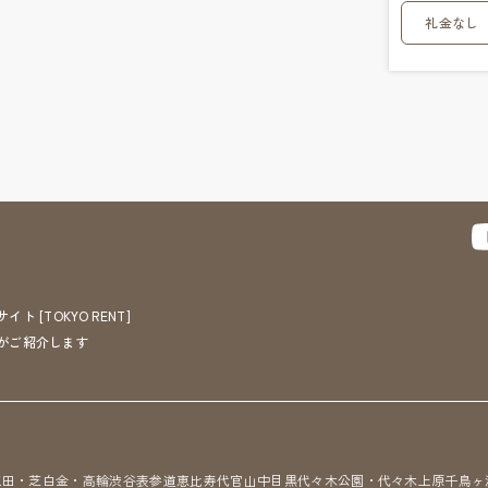
礼金なし
[TOKYO RENT]
がご紹介します
三田・芝
白金・高輪
渋谷
表参道
恵比寿
代官山
中目黒
代々木公園・代々木上原
千鳥ヶ