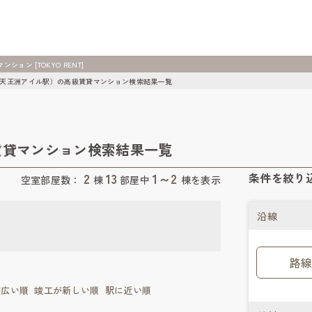
ン [TOKYO RENT]
天王洲アイル駅）の高級賃貸マンション検索結果一覧
賃貸マンション検索結果一覧
2
13
1～2
条件を絞り
空室部屋数：
棟
部屋中
棟を表示
沿線
路線
が広い順
竣工が新しい順
駅に近い順