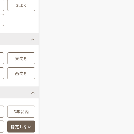
3LDK
東向き
西向き
5年以内
指定しない