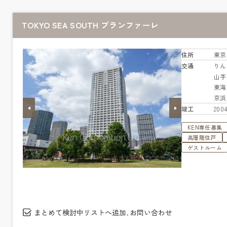
TOKYO SEA SOUTH ブランファーレ
住所
東京
交通
りん
山
東海
京浜
竣工
20
KEN専任募集
高層階住戸
ゲストルーム
まとめて検討中リストへ追加､お問い合わせ