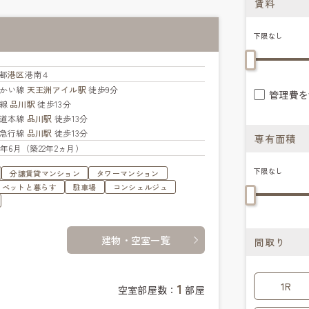
賃料
下限なし
都
港区
港南４
かい線
天王洲アイル駅
徒歩9分
管理費を
手線
品川駅
徒歩13分
道本線
品川駅
徒歩13分
急行線
品川駅
徒歩13分
専有面積
04年6月（築22年2ヵ月）
下限なし
分譲賃貸マンション
タワーマンション
ペットと暮らす
駐車場
コンシェルジュ
建物・空室一覧
間取り
1
1R
空室部屋数：
部屋