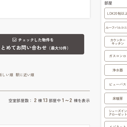
部屋
LDK20帖以
ルーフバルコニ
チェックした物件を
カウンター
キッチン
まとめてお問い合わせ
（最大10件）
ガスコンロ
浄水器
新しい順
駅に近い順
ビューバス
床暖房
2
13
1～2
空室部屋数：
棟
部屋中
棟を表示
シューズイン
クローゼット
メゾネット