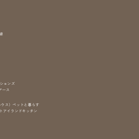
線
ションズ
アース
ハウス）
ペットと暮らす
ト
アイランドキッチン