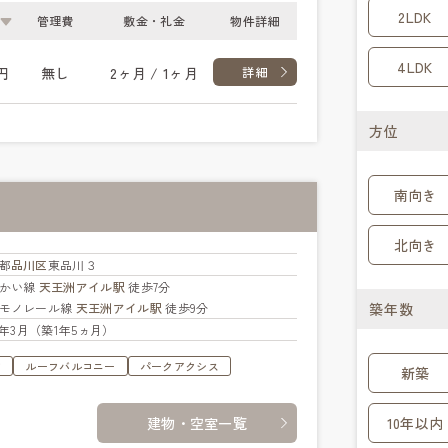
2LDK
管理費
敷金・礼金
物件詳細
4LDK
円
無し
2ヶ月 / 1ヶ月
詳細
方位
南向き
北向き
都
品川区
東品川３
かい線
天王洲アイル駅
徒歩7分
モノレール線
天王洲アイル駅
徒歩9分
築年数
25年3月（築1年5ヵ月）
す
ルーフバルコニー
パークアクシス
新築
建物・空室一覧
10年以内