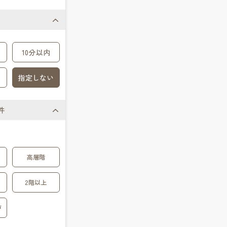
10分以内
指定しない
件
高層階
2階以上
戸