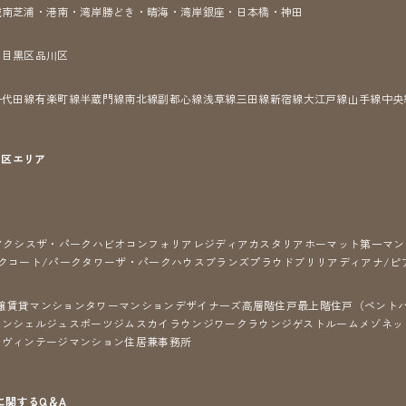
城南
芝浦・港南・湾岸
勝どき・晴海・湾岸
銀座・日本橋・神田
区
目黒区
品川区
千代田線
有楽町線
半蔵門線
南北線
副都心線
浅草線
三田線
新宿線
大江戸線
山手線
中央
7区
エリア
アクシス
ザ・パークハビオ
コンフォリア
レジディア
カスタリア
ホーマット
第一マン
クコート/パークタワー
ザ・パークハウス
ブランズ
プラウド
ブリリア
ディアナ/ピ
譲賃貸マンション
タワーマンション
デザイナーズ
高層階住戸
最上階住戸（ペント
コンシェルジュ
スポーツジム
スカイラウンジ
ワークラウンジ
ゲストルーム
メゾネッ
ン
ヴィンテージマンション
住居兼事務所
に関するQ＆A