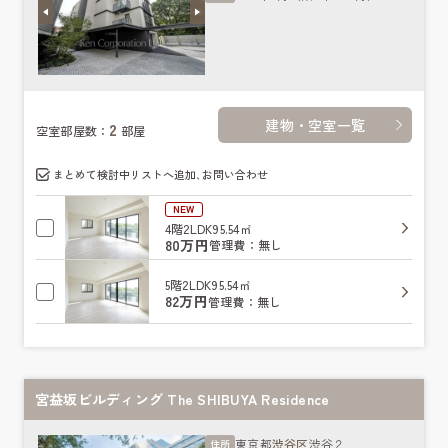
建物・空室一覧
2
空室部屋数：
部屋
まとめて検討中リストへ追加､お問い合わせ
NEW
4階
2LDK
95.54㎡
80万円
管理費：無し
5階
2LDK
95.54㎡
82万円
管理費：無し
宮益坂ビルディング The SHIBUYA Residence
東京都
渋谷区
渋谷２
住所