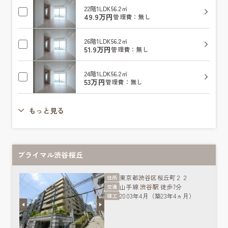
22階
1LDK
56.2㎡
49.9万円
管理費：無し
26階
1LDK
56.2㎡
51.9万円
管理費：無し
24階
1LDK
56.2㎡
53万円
管理費：無し
もっと見る
プライマル渋谷桜丘
東京都
渋谷区
桜丘町２２
住所
山手線
渋谷駅
徒歩7分
交通
2003年4月（築23年4ヵ月）
竣工