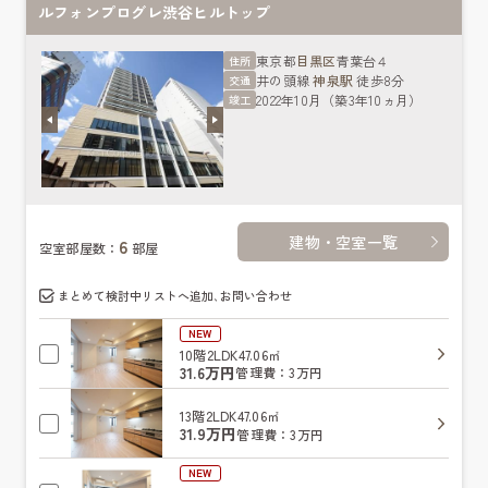
ルフォンプログレ渋谷ヒルトップ
東京都
目黒区
青葉台４
住所
井の頭線
神泉駅
徒歩8分
交通
2022年10月（築3年10ヵ月）
竣工
建物・空室一覧
6
空室部屋数：
部屋
まとめて検討中リストへ追加､お問い合わせ
NEW
10階
2LDK
47.06㎡
31.6万円
管理費：3万円
13階
2LDK
47.06㎡
31.9万円
管理費：3万円
NEW