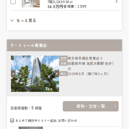
7階
2LDK
49.58㎡
34.9万円
管理費：3万円
もっと見る
ラ・トゥール青葉台
東京都
目黒区
青葉台３
住所
田園都市線
池尻大橋駅
徒歩7
交通
分
2009年8月（築17年0ヵ月）
竣工
建物・空室一覧
5
空室部屋数：
部屋
まとめて検討中リストへ追加､お問い合わせ