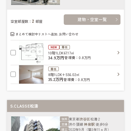
建物・空室一覧
2
空室部屋数：
部屋
まとめて検討中リストへ追加､お問い合わせ
NEW
専任
10階
1LDK
67.17㎡
34.9万円
管理費：0.8万円
専任
8階
1LDK+S
56.02㎡
35.2万円
管理費：0.8万円
S.CLASSE松濤
東京都
渋谷区
松濤２
住所
井の頭線
神泉駅
徒歩9分
交通
2022年9月（築3年11ヵ月）
竣工