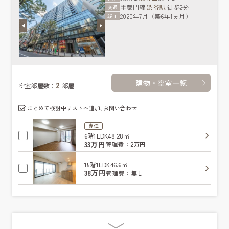
半蔵門線
渋谷駅
徒歩2分
交通
2020年7月（築6年1ヵ月）
竣工
建物・空室一覧
2
空室部屋数：
部屋
まとめて検討中リストへ追加､お問い合わせ
専任
6階
1LDK
48.28㎡
33万円
管理費：2万円
15階
1LDK
46.6㎡
38万円
管理費：無し