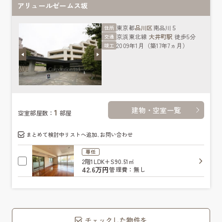
アリュールゼームス坂
東京都
品川区
南品川５
住所
京浜東北線
大井町駅
徒歩5分
交通
2009年1月（築17年7ヵ月）
竣工
建物・空室一覧
1
空室部屋数：
部屋
まとめて検討中リストへ追加､お問い合わせ
専任
2階
1LDK+S
90.51㎡
42.6万円
管理費：無し
チェックした物件を