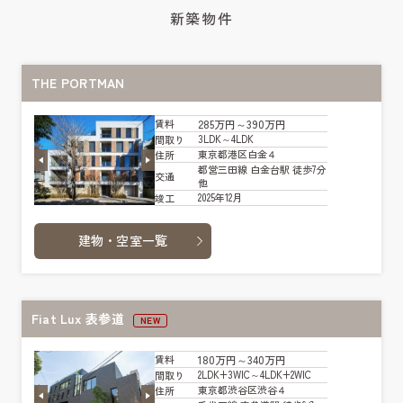
新築物件
THE PORTMAN
285万円～390万円
賃料
3LDK～4LDK
間取り
東京都港区白金４
住所
都営三田線 白金台駅 徒歩7分
交通
他
2025年12月
竣工
建物・空室一覧
Fiat Lux 表参道
NEW
180万円～340万円
賃料
2LDK+3WIC～4LDK+2WIC
間取り
東京都渋谷区渋谷４
住所