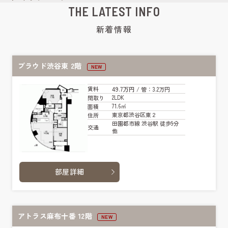
THE LATEST INFO
新着情報
プラウド渋谷東 2階
NEW
49.7万円
賃料
/ 管
：3.2万円
2LDK
間取り
71.6㎡
面積
東京都渋谷区東２
住所
田園都市線 渋谷駅 徒歩9分
交通
他
部屋詳細
アトラス麻布十番 12階
NEW