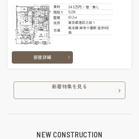
34.5万円
賃料
/ 管
：無し
1LDK
間取り
43.2㎡
面積
東京都港区三田１
住所
南北線 麻布十番駅 徒歩4分
交通
他
部屋詳細
新着特集を見る
NEW CONSTRUCTION