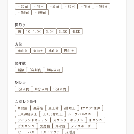
～30㎡
～40㎡
～50㎡
～60㎡
～70㎡
～100㎡
～150㎡
～200㎡
間取り
1R
1K～1LDK
2LDK
3LDK
4LDK
方位
南向き
東向き
北向き
西向き
築年数
新築
5年以内
10年以内
駅徒歩
5分以内
10分以内
15分以内
こだわり条件
角部屋
高層階
最上階
2階以上
1フロア1住戸
LDK20帖以上
LDK30帖以上
ルーフバルコニー
アイランドキッチン
カウンターキッチン
IHコンロ
ガスコンロ
食洗機
浄水器
ディスポーザー
ビューバス
ミストサウナ
床暖房