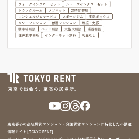
ウォークインクローゼット
シューズインクローゼット
トランクルーム
メゾネット
24時間管理
コンシェルジュサービス
スポーツジム
宅配ボックス
タワーマンション
低層マンション
制振・免振
駐車場相談
ペット相談
大型犬相談
楽器相談
住戸兼事務所
インターネット無料
礼金なし
東京都心の高級賃貸マンション・分譲賃貸マンションに特化した不動産
情報サイト [TOKYO RENT]
ブランドマンションを中心にプレミアムなお部屋をケン・コーポレーシ