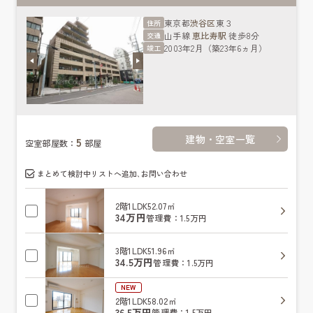
東京都
渋谷区
東３
住所
山手線
恵比寿駅
徒歩8分
交通
2003年2月（築23年6ヵ月）
竣工
建物・空室一覧
5
空室部屋数：
部屋
まとめて検討中リストへ追加､お問い合わせ
2階
1LDK
52.07㎡
34万円
管理費：1.5万円
3階
1LDK
51.96㎡
34.5万円
管理費：1.5万円
NEW
2階
1LDK
58.02㎡
36.5万円
管理費：1.5万円