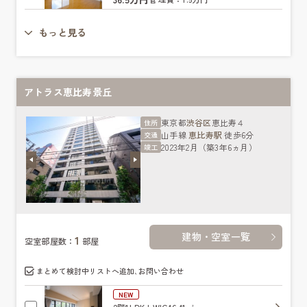
もっと見る
アトラス恵比寿景丘
東京都
渋谷区
恵比寿４
住所
山手線
恵比寿駅
徒歩6分
交通
2023年2月（築3年6ヵ月）
竣工
建物・空室一覧
1
空室部屋数：
部屋
まとめて検討中リストへ追加､お問い合わせ
NEW