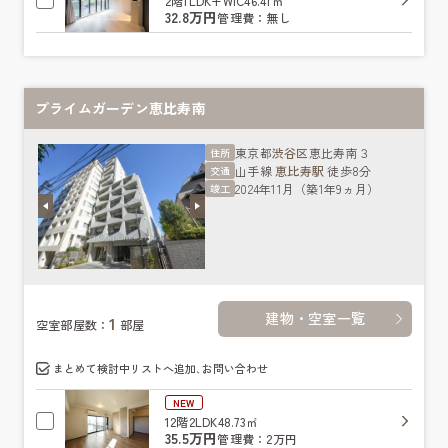
2階
1LDK+WIC
46.41㎡
32.8万円
管理費：無し
プライムガーデン恵比寿南
東京都
渋谷区
恵比寿南３
住所
山手線
恵比寿駅
徒歩8分
交通
2024年11月（築1年9ヵ月）
竣工
建物・空室一覧
1
空室部屋数：
部屋
まとめて検討中リストへ追加､お問い合わせ
NEW
12階
2LDK
48.73㎡
35.5万円
管理費：2万円