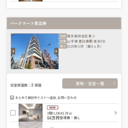
パークコート恵比寿
東京都
渋谷区
東３
住所
山手線
恵比寿駅
徒歩2分
交通
2025年12月（築8ヵ月）
竣工
建物・空室一覧
2
空室部屋数：
部屋
まとめて検討中リストへ追加､お問い合わせ
NEW
3階
1LDK
43.78㎡
50万円
管理費：無し