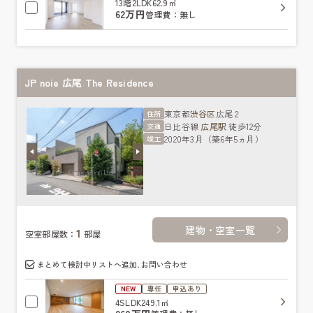
13階
2LDK
62.9㎡
62万円
管理費：無し
JP noie 広尾 The Residence
東京都
渋谷区
広尾２
住所
日比谷線
広尾駅
徒歩12分
交通
2020年3月（築6年5ヵ月）
竣工
建物・空室一覧
1
空室部屋数：
部屋
まとめて検討中リストへ追加､お問い合わせ
NEW
専任
申込あり
4SLDK
249.1㎡