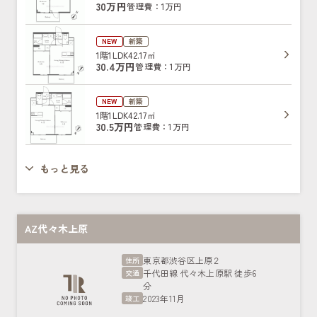
30万円
管理費：1万円
NEW
新築
1階
1LDK
42.17㎡
30.4万円
管理費：1万円
NEW
新築
1階
1LDK
42.17㎡
30.5万円
管理費：1万円
もっと見る
AZ代々木上原
東京都渋谷区上原２
住所
千代田線 代々木上原駅 徒歩6
交通
分
2023年11月
竣工