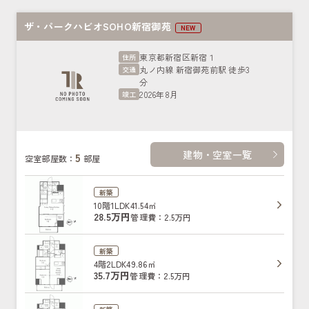
ザ・パークハビオSOHO新宿御苑
NEW
東京都新宿区新宿１
住所
丸ノ内線 新宿御苑前駅 徒歩3
交通
分
2026年8月
竣工
建物・空室一覧
5
空室部屋数：
部屋
新築
10階
1LDK
41.54㎡
28.5万円
管理費：2.5万円
新築
4階
2LDK
49.86㎡
35.7万円
管理費：2.5万円