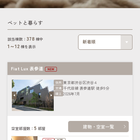
ペットと暮らす
378
該当棟数：
棟中
1～
12
棟を表示
Fiat Lux 表参道
NEW
東京都渋谷区渋谷４
住所
千代田線 表参道駅 徒歩9分
交通
2026年7月
竣工
建物・空室一覧
5
空室部屋数：
部屋