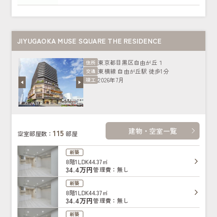
JIYUGAOKA MUSE SQUARE THE RESIDENCE
東京都目黒区自由が丘１
住所
東横線 自由が丘駅 徒歩1分
交通
2026年7月
竣工
建物・空室一覧
115
空室部屋数：
部屋
新築
8階
1LDK
44.37㎡
34.4万円
管理費：無し
新築
8階
1LDK
44.37㎡
34.4万円
管理費：無し
新築