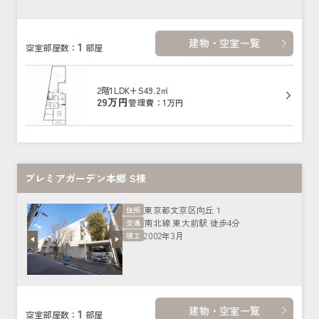
建物・空室一覧
1
空室部屋数：
部屋
2階
1LDK+S
49.2㎡
29万円
管理費：1万円
プレミアガーデン本郷 S棟
東京都文京区向丘１
住所
南北線 東大前駅 徒歩4分
交通
2002年3月
竣工
建物・空室一覧
1
空室部屋数：
部屋