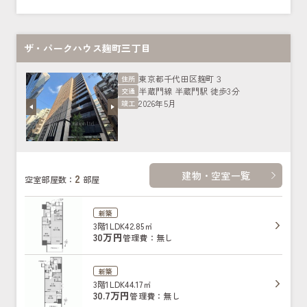
ザ・パークハウス麹町三丁目
東京都千代田区麹町３
住所
半蔵門線 半蔵門駅 徒歩3分
交通
2026年5月
竣工
建物・空室一覧
2
空室部屋数：
部屋
新築
3階
1LDK
42.85㎡
30万円
管理費：無し
新築
3階
1LDK
44.17㎡
30.7万円
管理費：無し