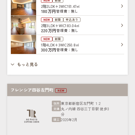
NEW
新築
2階
2LDK+3WIC
151.47㎡
180万円
管理費：無し
NEW
新築
申込あり
2階
3LDK+WIC
183.04㎡
220万円
管理費：無し
NEW
新築
1階
4LDK+3WIC
250.8㎡
300万円
管理費：無し
もっと見る
フレンシア四谷左門町
NEW
東京都新宿区左門町１２
住所
丸ノ内線 四谷三丁目駅 徒歩3
交通
分
2020年2月
竣工