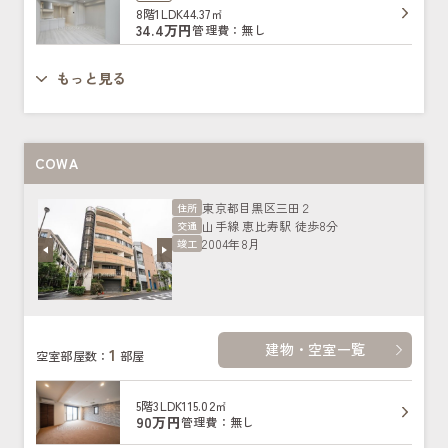
8階
1LDK
44.37㎡
34.4万円
管理費：無し
もっと見る
COWA
東京都目黒区三田２
住所
山手線 恵比寿駅 徒歩8分
交通
2004年8月
竣工
建物・空室一覧
1
空室部屋数：
部屋
5階
3LDK
115.02㎡
90万円
管理費：無し