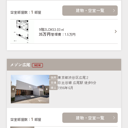
建物・空室一覧
1
空室部屋数：
部屋
9階
2LDK
53.03㎡
35万円
管理費：1.5万円
メゾン広尾
NEW
東京都渋谷区広尾２
住所
日比谷線 広尾駅 徒歩9分
交通
1996年6月
竣工
建物・空室一覧
1
空室部屋数：
部屋