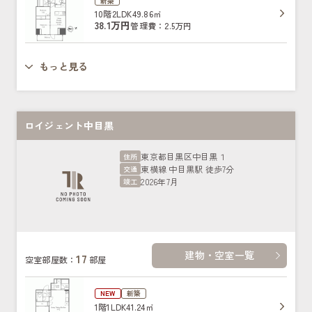
新築
10階
2LDK
49.86㎡
38.1万円
管理費：2.5万円
もっと見る
ロイジェント中目黒
東京都目黒区中目黒１
住所
東横線 中目黒駅 徒歩7分
交通
2026年7月
竣工
建物・空室一覧
17
空室部屋数：
部屋
NEW
新築
1階
1LDK
41.24㎡