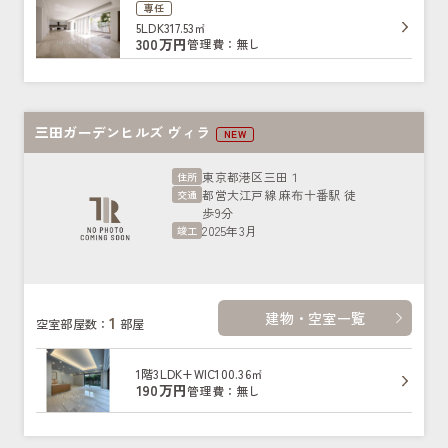
専任
5LDK
317.53㎡
300万円
管理費：無し
三田ガーデンヒルズ ヴィラ
NEW
東京都港区三田１
住所
都営大江戸線 麻布十番駅 徒
交通
歩9分
2025年3月
竣工
建物・空室一覧
1
空室部屋数：
部屋
1階
3LDK+WIC
100.36㎡
190万円
管理費：無し