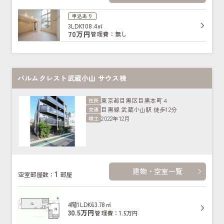
申込あり
3LDK
108.4㎡
70万円
管理費：無し
パルムクレスト武蔵小山 サウス棟
東京都目黒区目黒本町４
住所
目黒線 武蔵小山駅 徒歩12分
交通
2022年12月
竣工
建物・空室一覧
1
空室部屋数：
部屋
4階
1LDK
63.78㎡
30.5万円
管理費：1.5万円