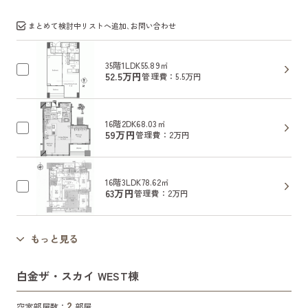
まとめて検討中リストへ追加､お問い合わせ
35階
1LDK
55.89㎡
52.5万円
管理費：5.5万円
16階
2DK
68.03㎡
59万円
管理費：2万円
16階
3LDK
78.62㎡
63万円
管理費：2万円
もっと見る
白金ザ・スカイ WEST棟
2
空室部屋数：
部屋