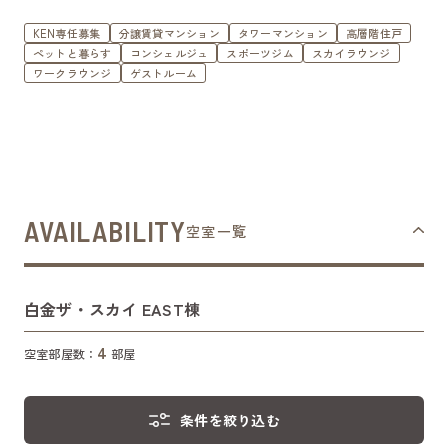
KEN専任募集
分譲賃貸マンション
タワーマンション
高層階住戸
ペットと暮らす
コンシェルジュ
スポーツジム
スカイラウンジ
ワークラウンジ
ゲストルーム
AVAILABILITY
空室一覧
白金ザ・スカイ EAST棟
4
空室部屋数：
部屋
条件を絞り込む