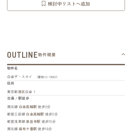
検討中リストへ追加
OUTLINE
物件概要
物件名
白金ザ・スカイ
（建物ID: 196802）
住所
東京都
港区
白金１
交通 / 駅徒歩
南北線
白金高輪駅
徒歩3分
都営三田線
白金高輪駅
徒歩3分
都営浅草線
泉岳寺駅
徒歩15分
南北線
麻布十番駅
徒歩16分