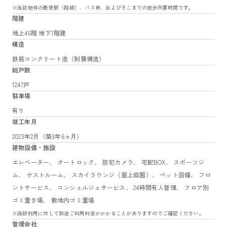
※当該物件の最寄駅（路線）、バス停、およびそこまでの徒歩所要時間です。
階建
地上45階 地下1階建
構造
鉄筋コンクリート造（制震構造）
総戸数
1247戸
駐車場
有り
竣工年月
2023年2月（築3年6ヵ月）
建物設備・施設
エレベーター、 オートロック、 防犯カメラ、 宅配BOX、 スポーツジ
ム、 ゲストルーム、 スカイラウンジ（屋上庭園）、 ペット設備、 フロ
ントサービス、 コンシェルジェサービス、 24時間有人管理、 フロア別
ゴミ置き場、 敷地内ゴミ置場
※施設利用に対して別途ご利用料金がかかることがありますのでご確認ください。
管理会社