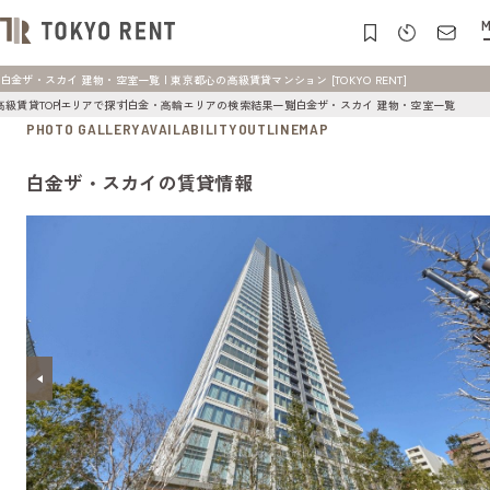
M
白金ザ・スカイ 建物・空室一覧 | 東京都心の高級賃貸マンション [TOKYO RENT]
高級賃貸TOP
エリアで探す
白金・高輪エリアの検索結果一覧
白金ザ・スカイ 建物・空室一覧
PHOTO GALLERY
AVAILABILITY
OUTLINE
MAP
白金ザ・スカイの賃貸情報