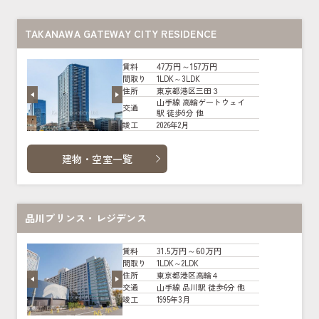
TAKANAWA GATEWAY CITY RESIDENCE
47万円～157万円
賃料
1LDK～3LDK
間取り
東京都港区三田３
住所
山手線 高輪ゲートウェイ
交通
駅 徒歩9分 他
2026年2月
竣工
建物・空室一覧
品川プリンス・レジデンス
31.5万円～60万円
賃料
1LDK～2LDK
間取り
東京都港区高輪４
住所
山手線 品川駅 徒歩6分 他
交通
1995年3月
竣工