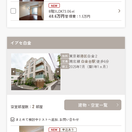
NEW
8階
3LDK
73.06㎡
48.6万円
管理費：1.5万円
イプセ白金
東京都
港区
白金２
住所
南北線
白金台駅
徒歩6分
交通
2025年7月（築1年1ヵ月）
竣工
建物・空室一覧
2
空室部屋数：
部屋
まとめて検討中リストへ追加､お問い合わせ
NEW
申込あり