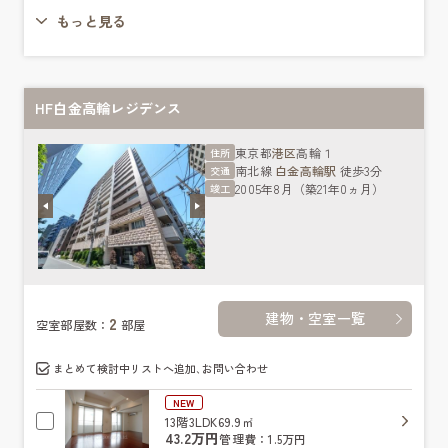
もっと見る
HF白金高輪レジデンス
東京都
港区
高輪１
住所
南北線
白金高輪駅
徒歩3分
交通
2005年8月（築21年0ヵ月）
竣工
建物・空室一覧
2
空室部屋数：
部屋
まとめて検討中リストへ追加､お問い合わせ
NEW
13階
3LDK
69.9㎡
43.2万円
管理費：1.5万円