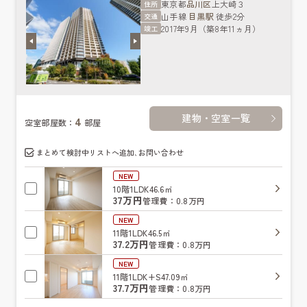
東京都
品川区
上大崎３
住所
山手線
目黒駅
徒歩2分
交通
2017年9月（築8年11ヵ月）
竣工
建物・空室一覧
4
空室部屋数：
部屋
まとめて検討中リストへ追加､お問い合わせ
NEW
10階
1LDK
46.6㎡
37万円
管理費：0.8万円
NEW
11階
1LDK
46.5㎡
37.2万円
管理費：0.8万円
NEW
11階
1LDK+S
47.09㎡
37.7万円
管理費：0.8万円