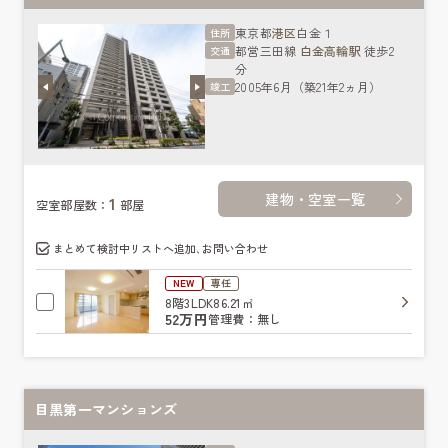
東京都
港区
白金１
住所
都営三田線
白金高輪駅
徒歩2
交通
分
2005年6月（築21年2ヵ月）
竣工
建物・空室一覧
1
空室部屋数：
部屋
まとめて検討中リストへ追加､お問い合わせ
NEW
専任
8階
3LDK
86.21㎡
52万円
管理費：無し
目黒第一マンションズ