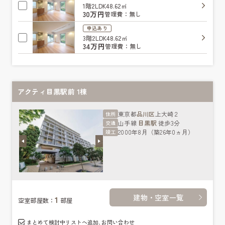
1階
2LDK
48.62㎡
30万円
管理費：無し
申込あり
3階
2LDK
48.62㎡
34万円
管理費：無し
アクティ目黒駅前 1棟
東京都
品川区
上大崎２
住所
山手線
目黒駅
徒歩3分
交通
2000年8月（築26年0ヵ月）
竣工
建物・空室一覧
1
空室部屋数：
部屋
まとめて検討中リストへ追加､お問い合わせ