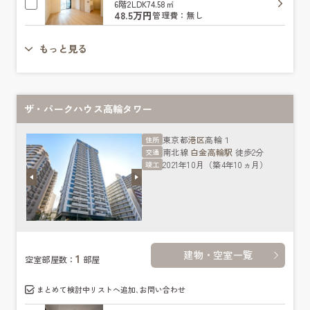
6階
2LDK
74.58㎡
48.5万円
管理費：無し
もっと見る
ザ・パークハウス高輪タワー
東京都
港区
高輪１
住所
南北線
白金高輪駅
徒歩2分
交通
2021年10月（築4年10ヵ月）
竣工
建物・空室一覧
1
空室部屋数：
部屋
まとめて検討中リストへ追加､お問い合わせ