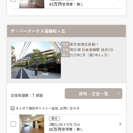
43万円
管理費：無し
ザ・パークハウス高輪松ヶ丘
東京都
港区
高輪１
住所
南北線
白金高輪駅
徒歩3分
交通
2023年2月（築3年6ヵ月）
竣工
建物・空室一覧
1
空室部屋数：
部屋
まとめて検討中リストへ追加､お問い合わせ
専任
2階
2LDK+S
76.73㎡
65万円
管理費：無し