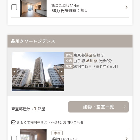
15階
2LDK
74.14㎡
56万円
管理費：無し
品川タワーレジデンス
東京都
港区
高輪３
住所
山手線
品川駅
徒歩6分
交通
2014年12月（築11年8ヵ月）
竣工
建物・空室一覧
1
空室部屋数：
部屋
まとめて検討中リストへ追加､お問い合わせ
専任
7階
2LDK
71.67㎡