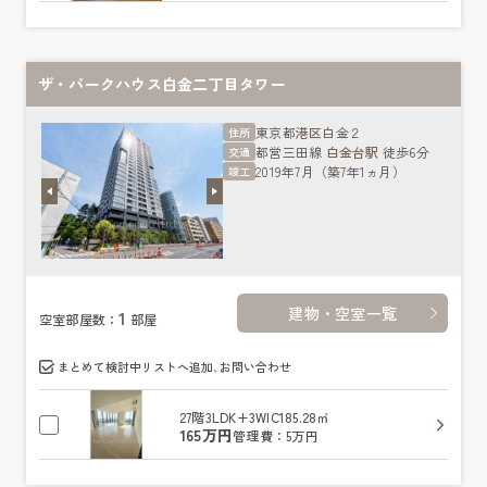
ザ・パークハウス白金二丁目タワー
東京都
港区
白金２
住所
都営三田線
白金台駅
徒歩6分
交通
2019年7月（築7年1ヵ月）
竣工
建物・空室一覧
1
空室部屋数：
部屋
まとめて検討中リストへ追加､お問い合わせ
27階
3LDK+3WIC
185.28㎡
165万円
管理費：5万円