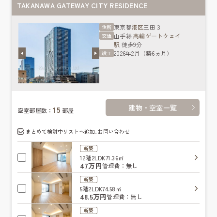
TAKANAWA GATEWAY CITY RESIDENCE
東京都
港区
三田３
住所
山手線
高輪ゲートウェイ
交通
駅
徒歩9分
2026年2月（築6ヵ月）
竣工
建物・空室一覧
15
空室部屋数：
部屋
まとめて検討中リストへ追加､お問い合わせ
新築
12階
2LDK
71.36㎡
47万円
管理費：無し
新築
5階
2LDK
74.58㎡
48.5万円
管理費：無し
新築