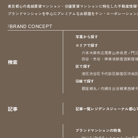
東京都心の高級賃貸マンション・分譲賃貸マンションに特化した不動産情報サイト 
ブランドマンションを中心にプレミアムなお部屋をケン・コーポレーション
BRAND CONCEPT
写真から探す
エリアで探す
六本木
麻布
広尾
青山
赤坂
虎ノ門
四谷・市谷・神楽坂
新宿
西新宿
検索
区で探す
港区
渋谷区
千代田区
新宿区
中央
沿線で探す
銀座線
丸ノ内線
日比谷線
東西線
記事
記事一覧
レジデンス
ジャーナル
都心
ブランドマンションの特集
HILLS/RoP
ラ・トゥール
パーク