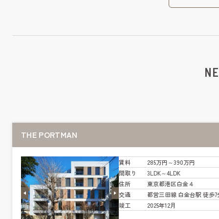
NE
THE PORTMAN
賃料
285万円～390万円
間取り
3LDK～4LDK
住所
東京都港区白金４
交通
都営三田線 白金台駅 徒歩7
竣工
2025年12月