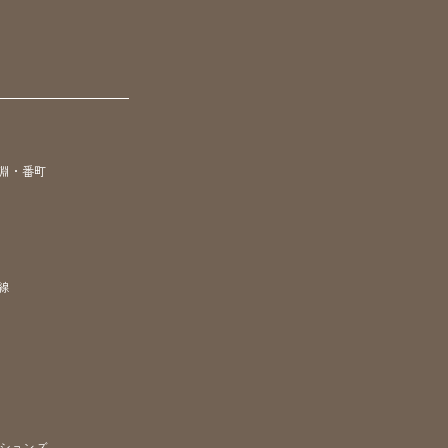
淵・番町
線
ションズ