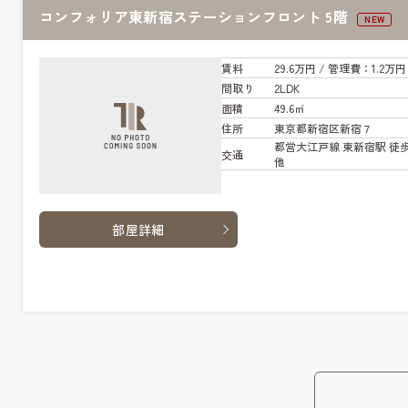
コンフォリア東新宿ステーションフロント 5階
NEW
賃料
29.6万円
/ 管
理費
：1.2万円
間取り
2LDK
面積
49.6㎡
住所
東京都新宿区新宿７
都営大江戸線 東新宿駅 徒歩
交通
他
部屋詳細