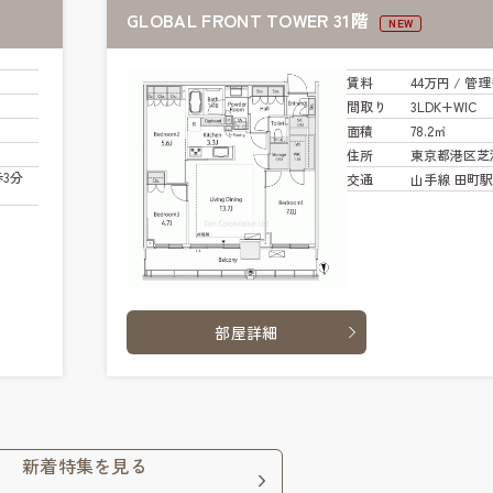
GLOBAL FRONT TOWER 31階
NEW
賃料
44万円
/ 管
理
間取り
3LDK+WIC
面積
78.2㎡
住所
東京都港区芝
3分
交通
山手線 田町駅 
部屋詳細
新着特集を見る