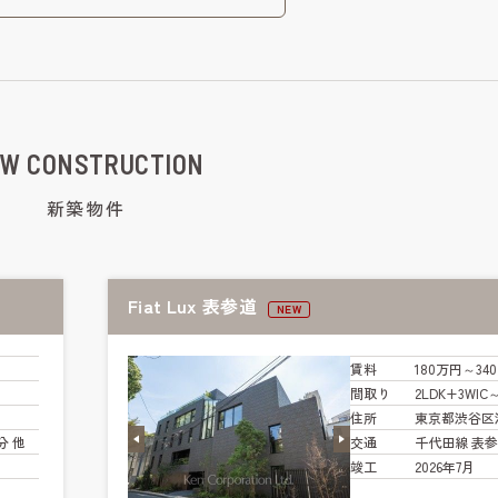
W CONSTRUCTION
新築物件
Fiat Lux 表参道
NEW
賃料
180万円～34
間取り
2LDK+3WIC
住所
東京都渋谷区
分 他
交通
千代田線 表参
竣工
2026年7月