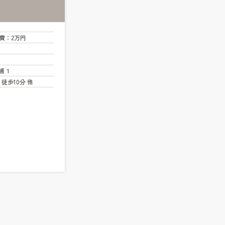
費
：2万円
浦１
徒歩10分 他