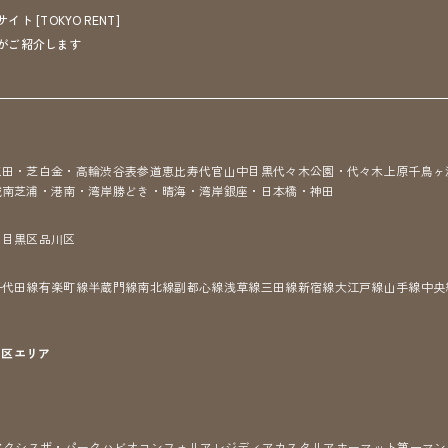
[TOKYO RENT]
がご紹介します
三田・芝
白金・高輪
渋谷
表参道
恵比寿
代官山
中目黒
代々木公園・代々木上原
千鳥ヶ
城南
芝浦・港南・湾岸
勝どき・晴海・湾岸
銀座・日本橋・神田
区
目黒区
品川区
千代田線
有楽町線
半蔵門線
南北線
副都心線
浅草線
三田線
新宿線
大江戸線
山手線
中央
7区
エリア
アクシス
ザ・パークハビオ
コンフォリア
レジディア
カスタリア
ホーマット
第一マン