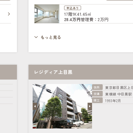
申込あり
17階
1K
41.45㎡
28.4万円
管理費：2万円
もっと見る
レジディア上目黒
住所
東京都目黒区上
交通
東横線 中目黒駅 
竣工
1993年2月