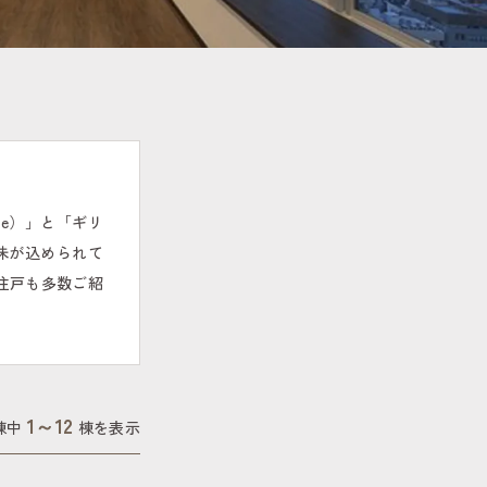
ce）」と「ギリ
味が込められて
住戸も多数ご紹
1～
12
棟中
棟を表示