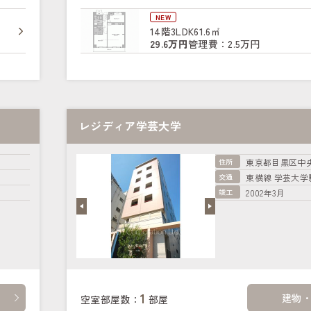
NEW
14階
3LDK
61.6㎡
29.6万円
管理費：2.5万円
レジディア学芸大学
住所
東京都目黒区中
交通
東横線 学芸大学駅
竣工
2002年3月
1
建物
空室部屋数：
部屋