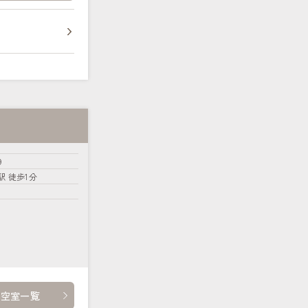
９
駅 徒歩1分
・空室一覧