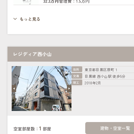
32.3万円
管理費：1.5万円
もっと見る
レジディア西小山
住所
東京都目黒区原町１
交通
目黒線 西小山駅 徒歩5分
竣工
2018年2月
1
建物・空室一覧
空室部屋数：
部屋