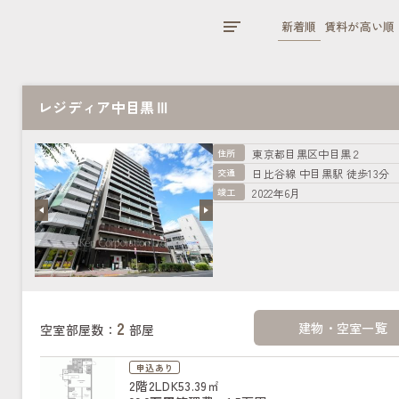
新着順
賃料が高い順
レジディア中目黒Ⅲ
住所
東京都目黒区中目黒２
交通
日比谷線 中目黒駅 徒歩13分
竣工
2022年6月
2
建物・空室一覧
空室部屋数：
部屋
申込あり
2階
2LDK
53.39㎡