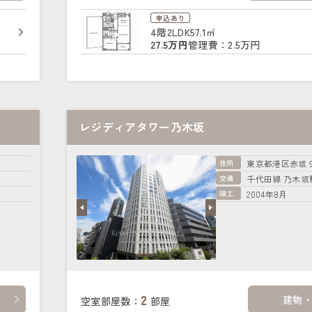
申込あり
4階
2LDK
57.1㎡
27.5万円
管理費：2.5万円
レジディアタワー乃木坂
住所
東京都港区赤坂
交通
千代田線 乃木坂
竣工
2004年8月
2
建物
空室部屋数：
部屋