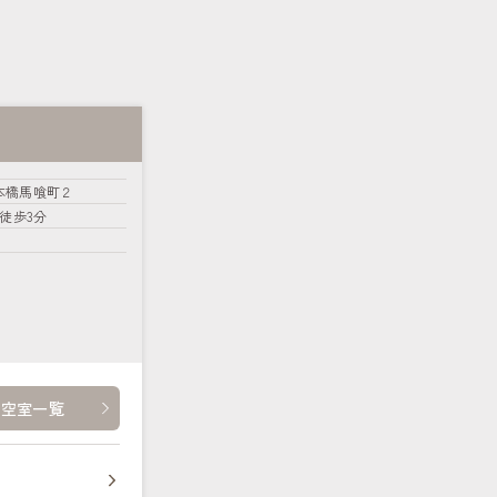
本橋馬喰町２
 徒歩3分
・空室一覧