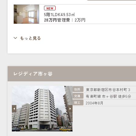
NEW
5階
1LDK
49.53㎡
28万円
管理費：2万円
もっと見る
レジディア市ヶ谷
住所
東京都新宿区市谷本村町３
交通
有楽町線 市ヶ谷駅 徒歩5分
竣工
2004年8月