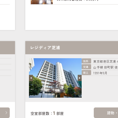
レジディア芝浦
住所
東京都港区芝浦
交通
山手線 田町駅 徒
竣工
1991年9月
1
建物
空室部屋数：
部屋