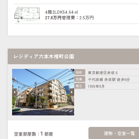
4階
2LDK
54.64㎡
27.8万円
管理費：2.5万円
レジディア六本木檜町公園
住所
東京都港区赤坂６
交通
千代田線 赤坂駅 徒歩6分
竣工
1999年9月
1
建物・空室一覧
空室部屋数：
部屋