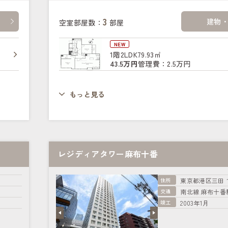
3
建物
空室部屋数：
部屋
NEW
1階
2LDK
79.93㎡
43.5万円
管理費：2.5万円
もっと見る
レジディアタワー麻布十番
住所
東京都港区三田
交通
南北線 麻布十番
竣工
2003年1月