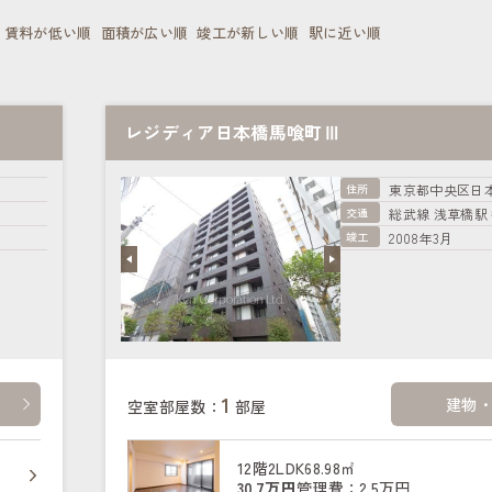
賃料が低い順
面積が広い順
竣工が新しい順
駅に近い順
レジディア日本橋馬喰町Ⅲ
住所
東京都中央区日
交通
総武線 浅草橋駅
竣工
2008年3月
1
建物
空室部屋数：
部屋
12階
2LDK
68.98㎡
30.7万円
管理費：2.5万円