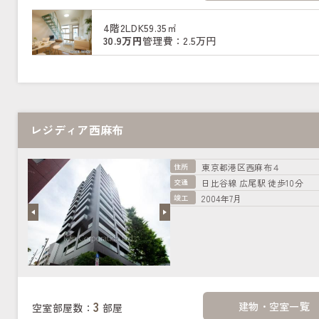
4階
2LDK
59.35㎡
30.9万円
管理費：2.5万円
レジディア西麻布
住所
東京都港区西麻布４
交通
日比谷線 広尾駅 徒歩10分
竣工
2004年7月
3
建物・空室一覧
空室部屋数：
部屋