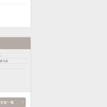
４
歩12分
・空室一覧