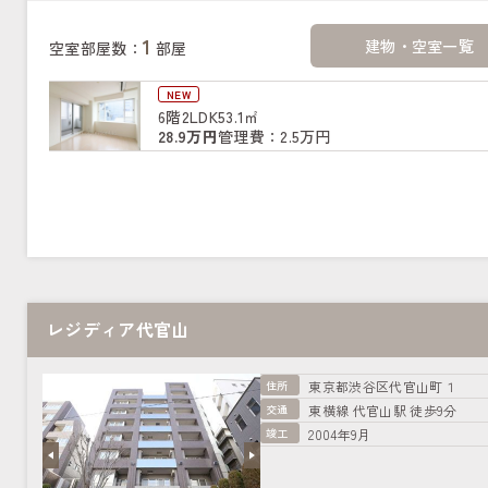
1
建物・空室一覧
空室部屋数：
部屋
NEW
6階
2LDK
53.1㎡
28.9万円
管理費：2.5万円
レジディア代官山
住所
東京都渋谷区代官山町１
交通
東横線 代官山駅 徒歩9分
竣工
2004年9月