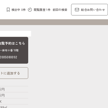
検討中
0
件
閲覧履歴
1
件
前回の検索
総合お問い合わせ
内覧予約はこちら
麻布十番 18階
05080092
トに追加する
万円
5万円
K
.99㎡