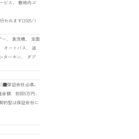
ービス、 敷地内ゴ
ます(2025/1
ー、 食洗機、 全面
 オートバス、 追
インターホン、 ダブ
2年)■保証会社必須。
低金額 初回5万円、
※契約型は保証会社に