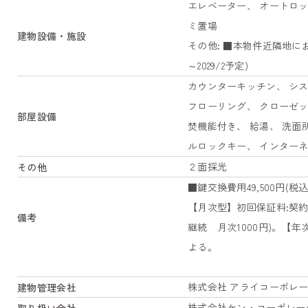
エレベーター、 オートロッ
ミ置場
建物設備・施設
その他: ■本物件近隣地に
～2029/2予定)
カウンターキッチン、 シス
フローリング、 クローゼッ
部屋設備
焚機能付き、 給湯、 洗面
ルロックキー、 インターネッ
２面採光
その他
■鍵交換費用49,500円(
【月次型】初回保証料:契約
備考
継続 月次1000円)。【
よる。
株式会社 アライコーポレ
建物管理会社
株式会社ケン・コーポレー
取り扱い会社