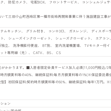
ク、 防犯カメラ、 宅配BOX、 フロントサービス、 コンシェルジェサ
おいて三田小山町西地区第一種市街地再開発事業に伴う施設建設工事が行われ
テムキッチン、 グリル付き、 コンロ3口、 ガスレンジ、 ディスポーザ
ト、 シューズインクローゼット、 シューズクローゼット、 エアコン、
所独立、 洗浄機能付便座、 BT別、 室内洗濯機置場、 TVモニター付
ト専用線（光）、 CATV、 BS、 CS
税込)がかかります。■入居者限定会員サービス加入必須(11,000円税込/
時月額賃料等の40%、継続保証料:毎月月額賃料等の1%(※保証委託最
年次型】初回保証料:契約時月額賃料等の50%、継続保証料:毎年1万円。
ーション
ション 国内部