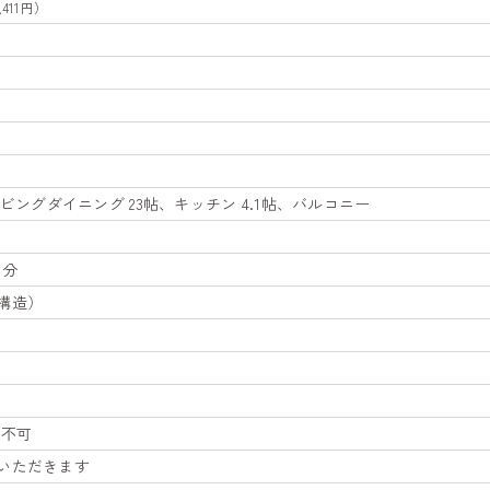
,411円）
）
、リビングダイニング 23帖、キッチン 4.1帖、バルコニー
部分
構造）
所不可
いただきます