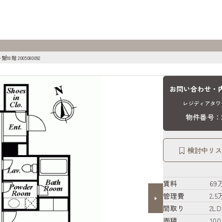
一覧
18階 2005080092
お問い合わせ・
レジディアタワー
物件番号：20
検討中リス
賃料
69
管理費
2.
間取り
2LD
面積
100