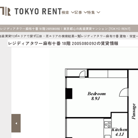
検索
記事
特集
レジディアタワー麻布十番 18階 2005080092 | 東京都心の高級賃貸マンション [TOKYO RENT]
高級賃貸TOP
エリアで探す
三田・芝エリアの検索結果一覧
レジディアタワー麻布十番 建物・空室
レジディアタワー麻布十番 18階 2005080092の賃貸情報