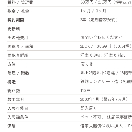
69万円 / 2.5万円
賃料 / 管理費
（坪単価: 23
1ヶ月 / 0ヶ月
敷金 / 礼金
2年（定期借家契約）
契約期間
-
更新料
お問い合わせください
その他費用
2LDK / 100.99㎡（30.54坪
間取り / 面積
洋室 8.9帖、洋室 8.7帖
間取り詳細
南向き
方位
地上25階地下2階建 / 18階
階建 / 階数
鉄筋コンクリート造（免震
構造
113戸
総戸数
2003年1月（築23年7ヵ月）
竣工年月
即入居可
入居可能日
ペット不可、 住居兼事務
入居諸条件
借家人賠償保険に加入して
保険