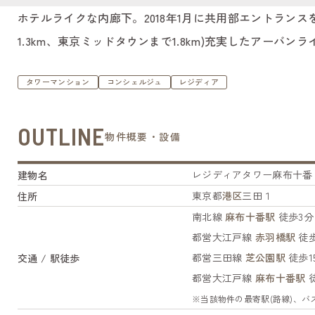
ホテルライクな内廊下。2018年1月に共用部エントラン
1.3km、東京ミッドタウンまで1.8km)充実したアーバン
タワーマンション
コンシェルジュ
レジディア
OUTLINE
物件概要・設備
レジディアタワー麻布十番
建物名
東京都
港区
三田１
住所
南北線
麻布十番駅
徒歩3分
都営大江戸線
赤羽橋駅
徒歩
都営三田線
芝公園駅
徒歩1
交通 / 駅徒歩
都営大江戸線
麻布十番駅
徒
※当該物件の最寄駅(路線)、