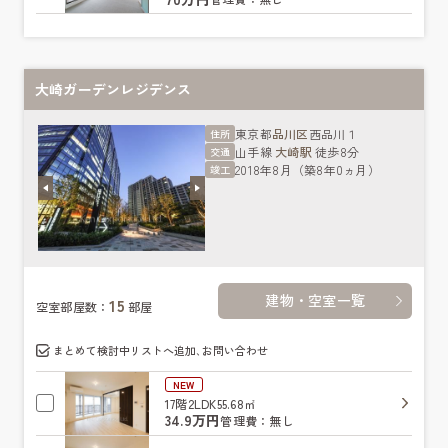
大崎ガーデンレジデンス
東京都
品川区
西品川１
住所
山手線
大崎駅
徒歩8分
交通
2018年8月（築8年0ヵ月）
竣工
建物・空室一覧
15
空室部屋数：
部屋
まとめて検討中リストへ追加､お問い合わせ
NEW
17階
2LDK
55.68㎡
34.9万円
管理費：無し