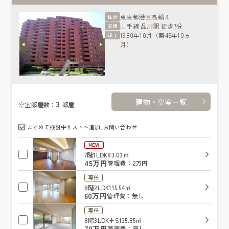
東京都
港区
高輪４
住所
山手線
品川駅
徒歩7分
交通
1980年10月（築45年10ヵ
竣工
月）
建物・空室一覧
3
空室部屋数：
部屋
まとめて検討中リストへ追加､お問い合わせ
NEW
7階
1LDK
83.03㎡
45万円
管理費：2万円
専任
8階
2LDK
115.54㎡
60万円
管理費：無し
専任
8階
3LDK+S
135.85㎡
70万円
管理費：無し