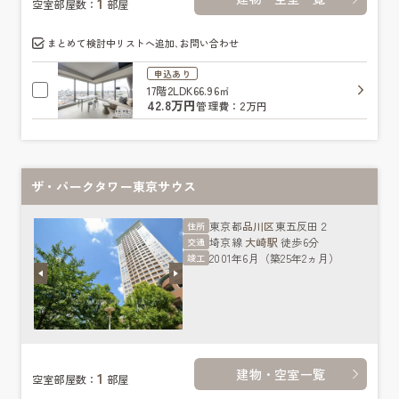
1
空室部屋数：
部屋
まとめて検討中リストへ追加､お問い合わせ
申込あり
17階
2LDK
66.96㎡
42.8万円
管理費：2万円
ザ・パークタワー東京サウス
東京都
品川区
東五反田２
住所
埼京線
大崎駅
徒歩6分
交通
2001年6月（築25年2ヵ月）
竣工
建物・空室一覧
1
空室部屋数：
部屋