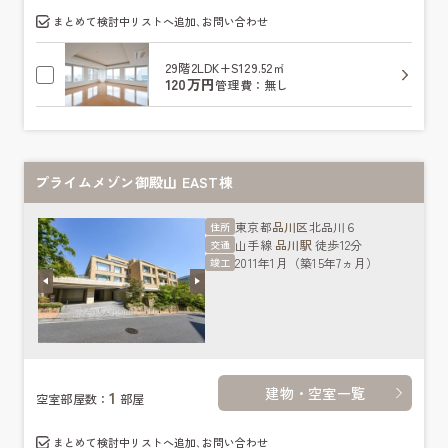
まとめて検討中リストへ追加､お問い合わせ
29階
2LDK+S
129.52㎡
120万円
管理費：無し
プライムメゾン御殿山 EAST棟
東京都
品川区
北品川６
住所
山手線
品川駅
徒歩12分
交通
2011年1月（築15年7ヵ月）
竣工
建物・空室一覧
1
空室部屋数：
部屋
まとめて検討中リストへ追加､お問い合わせ