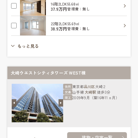
16階
2LDK
55.68㎡
37.9万円
管理費：無し
22階
2LDK
55.69㎡
38.9万円
管理費：無し
もっと見る
大崎ウエストシティタワーズ WEST棟
東京都
品川区
大崎２
住所
山手線
大崎駅
徒歩3分
交通
2009年9月（築16年11ヵ月）
竣工
建物・空室一覧