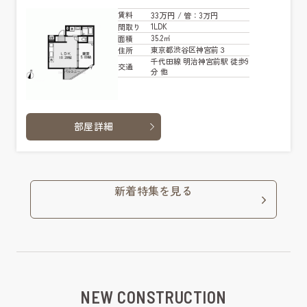
33万円
賃料
/ 管
：3万円
1LDK
間取り
35.2㎡
面積
東京都渋谷区神宮前３
住所
千代田線 明治神宮前駅 徒歩9
交通
分 他
部屋詳細
新着特集を見る
NEW CONSTRUCTION