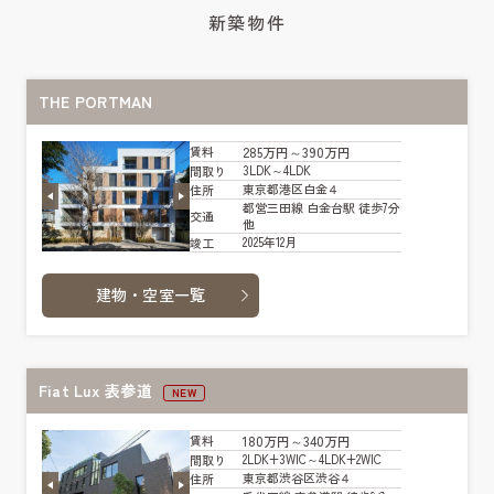
新築物件
THE PORTMAN
285万円～390万円
賃料
3LDK～4LDK
間取り
東京都港区白金４
住所
都営三田線 白金台駅 徒歩7分
交通
他
2025年12月
竣工
建物・空室一覧
Fiat Lux 表参道
NEW
180万円～340万円
賃料
2LDK+3WIC～4LDK+2WIC
間取り
東京都渋谷区渋谷４
住所