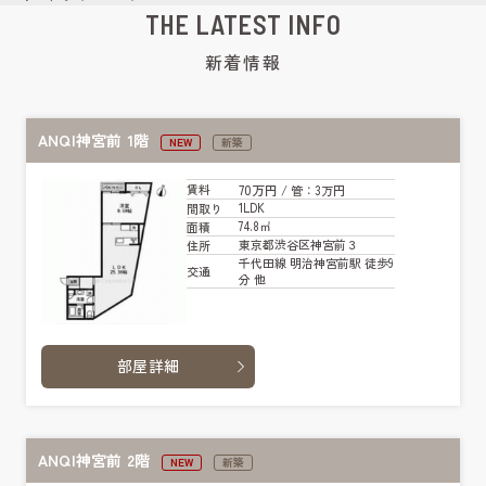
THE LATEST INFO
新着情報
ANQI神宮前 1階
NEW
新築
70万円
賃料
/ 管
：3万円
1LDK
間取り
74.8㎡
面積
東京都渋谷区神宮前３
住所
千代田線 明治神宮前駅 徒歩9
交通
分 他
部屋詳細
ANQI神宮前 2階
NEW
新築