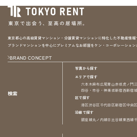
東京都心の高級賃貸マンション・分譲賃貸マンションに特化した不動産情報サイト 
ブランドマンションを中心にプレミアムなお部屋をケン・コーポレーション
BRAND CONCEPT
写真から探す
エリアで探す
六本木
麻布
広尾
青山
赤坂
虎ノ門
四谷・市谷・神楽坂
新宿
西新宿
検索
区で探す
港区
渋谷区
千代田区
新宿区
中央
沿線で探す
銀座線
丸ノ内線
日比谷線
東西線