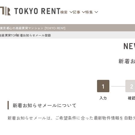
検索
記事
特集
東京都心の高級賃貸マンション [TOKYO RENT]
高級賃貸TOP
新着お知らせメール登録
NE
新着
1
2
入力
確
新着お知らせメールについて
新着お知らせメールは、ご希望条件に合った最新物件情報を自動