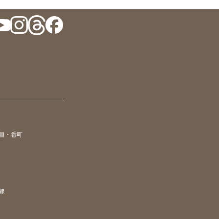
淵・番町
線