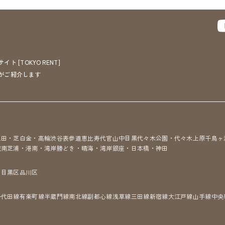
[TOKYO RENT]
がご紹介します
三田・芝
白金・高輪
渋谷
表参道
恵比寿
代官山
中目黒
代々木公園・代々木上原
千鳥ヶ
城南
芝浦・港南・湾岸
勝どき・晴海・湾岸
銀座・日本橋・神田
区
目黒区
品川区
千代田線
有楽町線
半蔵門線
南北線
副都心線
浅草線
三田線
新宿線
大江戸線
山手線
中央