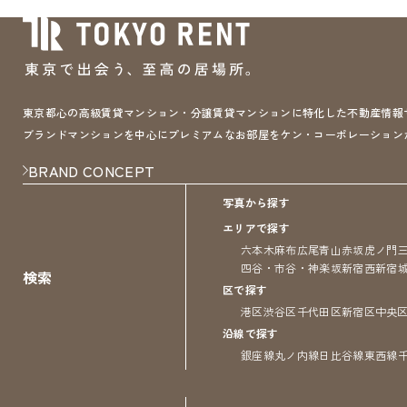
東京都心の高級賃貸マンション・分譲賃貸マンションに特化した不動産情報サイト 
ブランドマンションを中心にプレミアムなお部屋をケン・コーポレーション
BRAND CONCEPT
写真から探す
エリアで探す
六本木
麻布
広尾
青山
赤坂
虎ノ門
四谷・市谷・神楽坂
新宿
西新宿
検索
区で探す
港区
渋谷区
千代田区
新宿区
中央
沿線で探す
銀座線
丸ノ内線
日比谷線
東西線