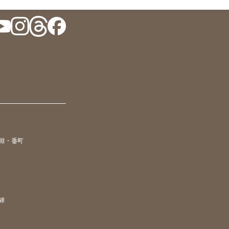
淵・番町
線