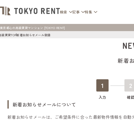
検索
記事
特集
東京都心の高級賃貸マンション [TOKYO RENT]
高級賃貸TOP
新着お知らせメール登録
NE
新着
1
2
入力
確
新着お知らせメールについて
新着お知らせメールは、ご希望条件に合った最新物件情報を自動