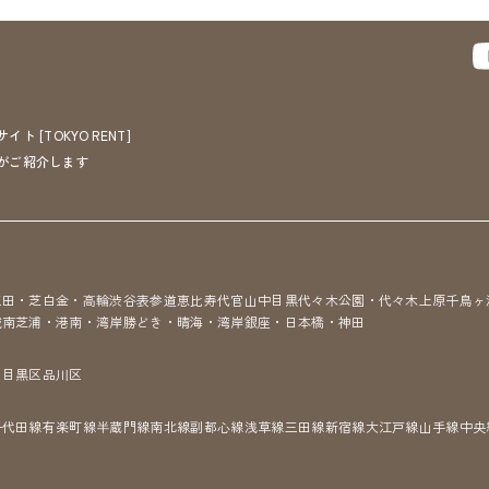
[TOKYO RENT]
がご紹介します
三田・芝
白金・高輪
渋谷
表参道
恵比寿
代官山
中目黒
代々木公園・代々木上原
千鳥ヶ
城南
芝浦・港南・湾岸
勝どき・晴海・湾岸
銀座・日本橋・神田
区
目黒区
品川区
千代田線
有楽町線
半蔵門線
南北線
副都心線
浅草線
三田線
新宿線
大江戸線
山手線
中央