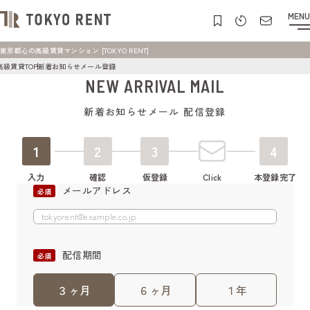
MENU
東京都心の高級賃貸マンション [TOKYO RENT]
高級賃貸TOP
新着お知らせメール登録
NEW ARRIVAL MAIL
新着お知らせメール 配信登録
1
2
3
4
入力
確認
仮登録
Click
本登録完了
メールアドレス
配信期間
３ヶ月
６ヶ月
１年