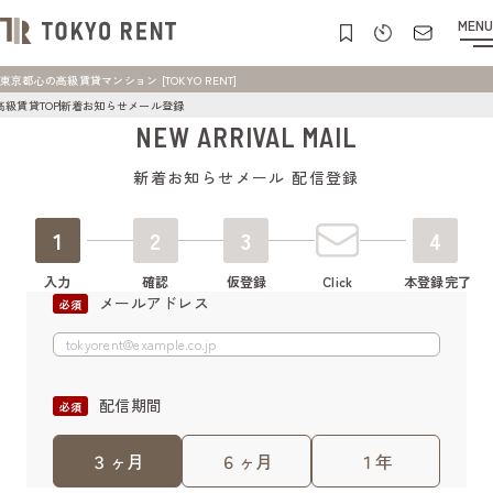
MENU
東京都心の高級賃貸マンション [TOKYO RENT]
高級賃貸TOP
新着お知らせメール登録
NEW ARRIVAL MAIL
新着お知らせメール 配信登録
1
2
3
4
入力
確認
仮登録
Click
本登録完了
メールアドレス
配信期間
３ヶ月
６ヶ月
１年