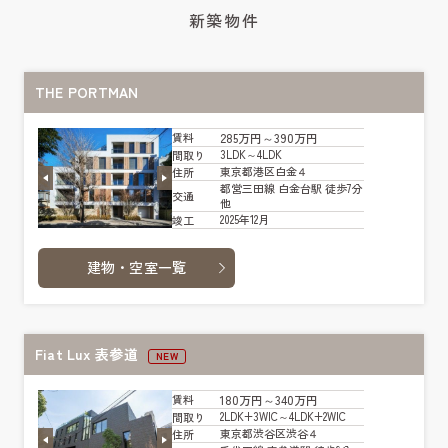
新築物件
THE PORTMAN
285万円～390万円
賃料
3LDK～4LDK
間取り
東京都港区白金４
住所
都営三田線 白金台駅 徒歩7分
交通
他
2025年12月
竣工
建物・空室一覧
Fiat Lux 表参道
NEW
180万円～340万円
賃料
2LDK+3WIC～4LDK+2WIC
間取り
東京都渋谷区渋谷４
住所