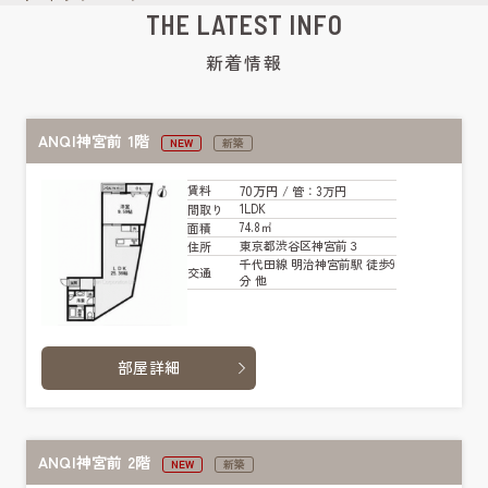
THE LATEST INFO
新着情報
ANQI神宮前 1階
NEW
新築
70万円
賃料
/ 管
：3万円
1LDK
間取り
74.8㎡
面積
東京都渋谷区神宮前３
住所
千代田線 明治神宮前駅 徒歩9
交通
分 他
部屋詳細
ANQI神宮前 2階
NEW
新築