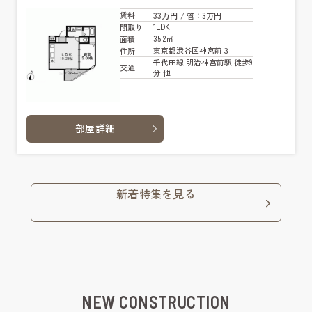
33万円
賃料
/ 管
：3万円
1LDK
間取り
35.2㎡
面積
東京都渋谷区神宮前３
住所
千代田線 明治神宮前駅 徒歩9
交通
分 他
部屋詳細
新着特集を見る
NEW CONSTRUCTION