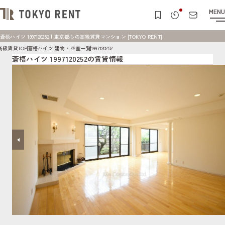
MENU
蒼梧ハイツ 1997120252 | 東京都心の高級賃貸マンション [TOKYO RENT]
高級賃貸TOP
蒼梧ハイツ 建物・空室一覧
1997120252
蒼梧ハイツ 1997120252の賃貸情報