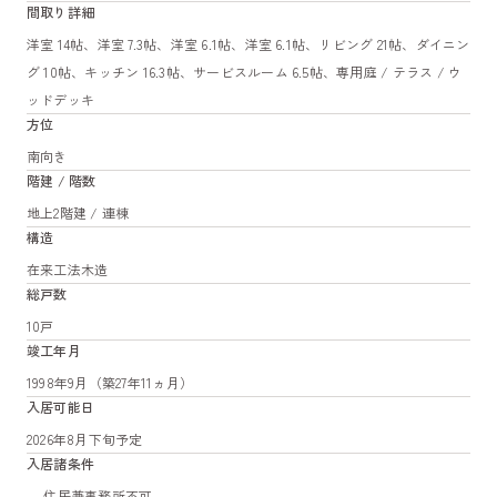
間取り詳細
洋室 14帖、洋室 7.3帖、洋室 6.1帖、洋室 6.1帖、リビング 21帖、ダイニン
グ 10帖、キッチン 16.3帖、サービスルーム 6.5帖、専用庭 / テラス / ウ
ッドデッキ
方位
南向き
階建 / 階数
地上2階建 / 連棟
構造
在来工法木造
総戸数
10戸
竣工年月
1998年9月（築27年11ヵ月）
入居可能日
2026年8月下旬予定
入居諸条件
、 住居兼事務所不可