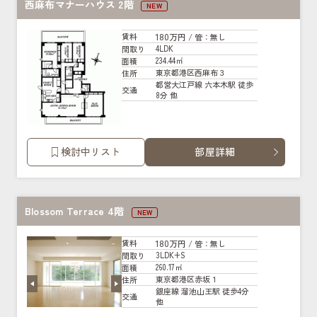
西麻布マナーハウス 2階
NEW
180万円
賃料
/ 管
：無し
4LDK
間取り
234.44㎡
面積
東京都港区西麻布３
住所
都営大江戸線 六本木駅 徒歩
交通
8分 他
検討中リスト
部屋詳細
Blossom Terrace 4階
NEW
180万円
賃料
/ 管
：無し
3LDK+S
間取り
260.17㎡
面積
東京都港区赤坂１
住所
銀座線 溜池山王駅 徒歩4分
交通
他