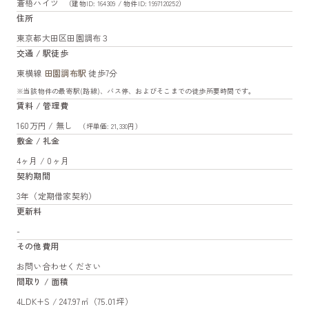
蒼梧ハイツ
（建物ID: 164309 / 物件ID: 1997120252）
住所
東京都大田区田園調布３
交通 / 駅徒歩
東横線
田園調布駅
徒歩7分
※当該物件の最寄駅(路線)、バス停、およびそこまでの徒歩所要時間です。
賃料 / 管理費
160万円 / 無し
（坪単価: 21,330円）
敷金 / 礼金
4ヶ月 / 0ヶ月
契約期間
3年（定期借家契約）
更新料
-
その他費用
お問い合わせください
間取り / 面積
4LDK+S / 247.97㎡（75.01坪）