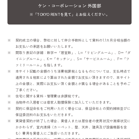
ケン・コーポレーション 外国部
※「TOKYO RENTを見て」とお伝えください。
契約成立の場合、弊社に対して仲介手数料として賃料の1.1カ月分相当額の
お支払いの承諾をお願いいたします。
間取り表記の詳細：数字＝「居室数」、L=「リビングルーム」、D＝「ダ
イニングルーム」、K＝「キッチン」、S=「サービスルーム」、F＝「フ
ァミリールーム」を指します。
本サイト記載の金額のうち消費税課税となるものについては、支払時点で
適用される税率により算出された金額でお支払い頂きますので、本サイト
上の金額と、実際にお支払い頂く金額とが異なる場合があることを予めご
了承ください。
住宅に関する賃料・管理費は非課税です。
当物件の入居者には借家人賠償保険に加入していただきます。
契約に保証会社をご利用いただく場合には、保証会社との契約締結並びに
保証委託料のお支払をいただきます。
賃貸借契約が終了した場合、賃借人または居住者の使用状況や清掃状況に
かかわらず、室内清掃（カーペット、壁、天井、建具及び設備機器を含
む）費用を賃借人にご負担いただきます。