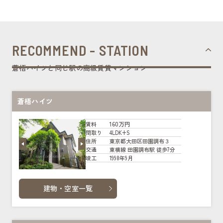
RECOMMEND - STATION
蒼梧ハイツと同じ駅の高級賃貸マンション
蒼梧ハイツ
160万円
賃料
4LDK+S
間取り
東京都大田区田園調布３
住所
東横線 田園調布駅 徒歩7分
交通
1998年9月
竣工
建物・空室一覧