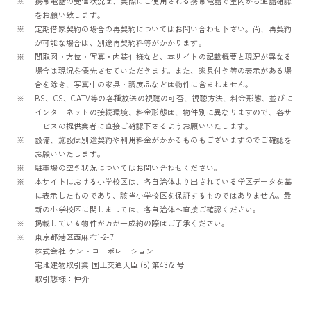
携帯電話の受信状況は、実際にご使用される携帯電話で室内から通話確認
をお願い致します。
定期借家契約の場合の再契約についてはお問い合わせ下さい。尚、再契約
が可能な場合は、別途再契約料等がかかります。
間取図・方位・写真・内装仕様など、本サイトの記載概要と現況が異なる
場合は現況を優先させていただきます。また、家具付き等の表示がある場
合を除き、写真中の家具・調度品などは物件に含まれません。
BS、CS、CATV等の各種放送の視聴の可否、視聴方法、料金形態、並びに
インターネットの接続環境、料金形態は、物件別に異なりますので、各サ
ービスの提供業者に直接ご確認下さるようお願いいたします。
設備、施設は別途契約や利用料金がかかるものもございますのでご確認を
お願いいたします。
駐車場の空き状況についてはお問い合わせください。
本サイトにおける小学校区は、各自治体より出されている学区データを基
に表示したものであり、該当小学校区を保証するものではありません。最
新の小学校区に関しましては、各自治体へ直接ご確認ください。
掲載している物件が万が一成約の際はご了承ください。
東京都港区西麻布1-2-7
株式会社 ケン・コーポレーション
宅地建物取引業 国土交通大臣 (8) 第4372 号
取引態様：仲介