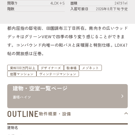
間取り
4LDK+S
面積
247.97㎡
階数
入居可能日
2026年8月下旬予定
都内屈指の邸宅街、田園調布三丁目所在。南向きの広いウッド
デッキはグリーンVIEWで四季の移り変り感じることができま
す。コンパウンド内唯一の和バスと床暖房と特別仕様。LDK47
帖の開放感は圧巻。
賃料100万円以上
デザイナーズ
駐車場
メゾネット
低層マンション
ヴィンテージマンション
建物・空室一覧ページ
蒼梧ハイツ
OUTLINE
物件概要・設備
建物名