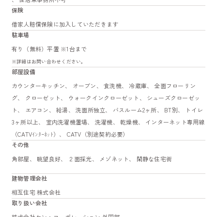
保険
借家人賠償保険に加入していただきます
駐車場
有り（無料）平置 ※1台まで
※詳細はお問い合わせください。
部屋設備
カウンターキッチン、 オーブン、 食洗機、 冷蔵庫、 全面フローリン
グ、 クローゼット、 ウォークインクローゼット、 シューズクローゼッ
ト、 エアコン、 給湯、 洗面所独立、 バスルーム2ヶ所、 BT別、 トイレ
3ヶ所以上、 室内洗濯機置場、 洗濯機、 乾燥機、 インターネット専用線
（CATVｲﾝﾀｰﾈｯﾄ）、 CATV（別途契約必要）
その他
角部屋、 眺望良好、 ２面採光、 メゾネット、 閑静な住宅街
建物管理会社
相互住宅 株式会社
取り扱い会社
株式会社ケン・コーポレーション 外国部