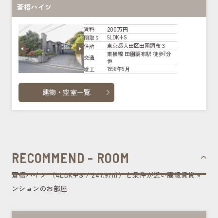
蒼梧ハイツ
200万円
賃料
5LDK+S
間取り
東京都大田区田園調布３
住所
東横線 田園調布駅 徒歩7分
交通
他
1998年9月
竣工
建物・空室一覧
RECOMMEND - ROOM
蒼梧ハイツ （4LDK+S / 247.97㎡）と条件が近い高級賃貸マ
ンションのお部屋