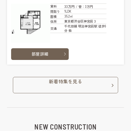
33万円
賃料
/ 管
：3万円
1LDK
間取り
35.2㎡
面積
東京都渋谷区神宮前３
住所
千代田線 明治神宮前駅 徒歩9
交通
分 他
部屋詳細
新着特集を見る
NEW CONSTRUCTION