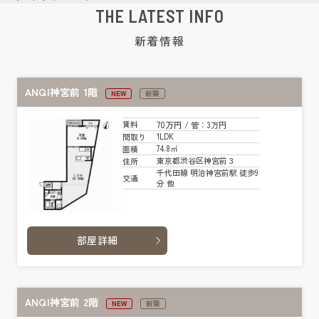
THE LATEST INFO
新着情報
ANQI神宮前 1階
NEW
新築
70万円
賃料
/ 管
：3万円
1LDK
間取り
74.8㎡
面積
東京都渋谷区神宮前３
住所
千代田線 明治神宮前駅 徒歩9
交通
分 他
部屋詳細
ANQI神宮前 2階
NEW
新築