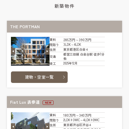
新築物件
THE PORTMAN
285万円～390万円
賃料
3LDK～4LDK
間取り
東京都港区白金４
住所
都営三田線 白金台駅 徒歩7分
交通
他
2025年12月
竣工
建物・空室一覧
Fiat Lux 表参道
NEW
180万円～340万円
賃料
2LDK+3WIC～4LDK+2WIC
間取り
東京都渋谷区渋谷４
住所