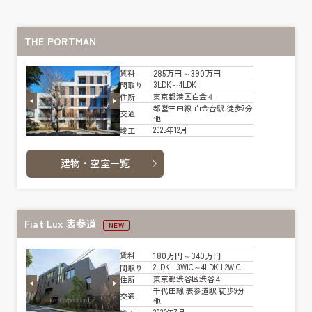
THE PORTMAN
285万円～390万円
賃料
3LDK～4LDK
間取り
東京都港区白金４
住所
都営三田線 白金台駅 徒歩7分
交通
他
2025年12月
竣工
建物・空室一覧
Fiat Lux 表参道
NEW
180万円～340万円
賃料
2LDK+3WIC～4LDK+2WIC
間取り
東京都渋谷区渋谷４
住所
千代田線 表参道駅 徒歩9分
交通
他