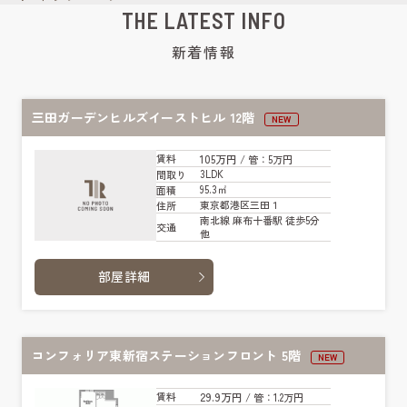
THE LATEST INFO
新着情報
三田ガーデンヒルズイーストヒル 12階
NEW
105万円
賃料
/ 管
：5万円
3LDK
間取り
95.3㎡
面積
東京都港区三田１
住所
南北線 麻布十番駅 徒歩5分
交通
他
部屋詳細
コンフォリア東新宿ステーションフロント 5階
NEW
29.9万円
賃料
/ 管
：1.2万円