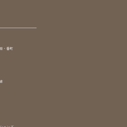
淵・番町
線
ションズ