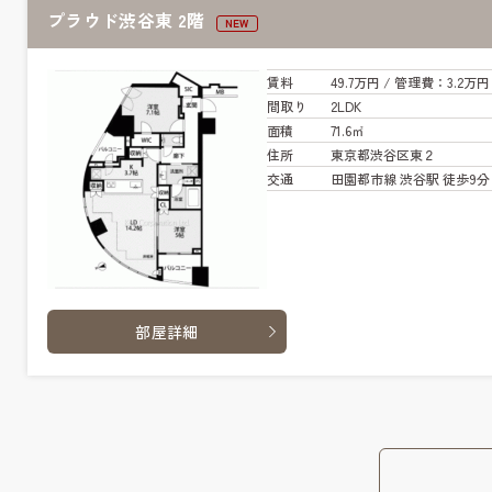
プラウド渋谷東 2階
NEW
賃料
49.7万円
/ 管
理費
：3.2万円
間取り
2LDK
面積
71.6㎡
住所
東京都渋谷区東２
交通
田園都市線 渋谷駅 徒歩9分
部屋詳細