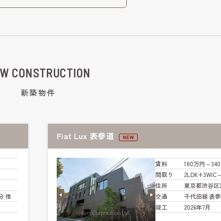
W CONSTRUCTION
新築物件
Fiat Lux 表参道
NEW
賃料
180万円～34
間取り
2LDK+3WIC
住所
東京都渋谷区
分 他
交通
千代田線 表参
竣工
2026年7月