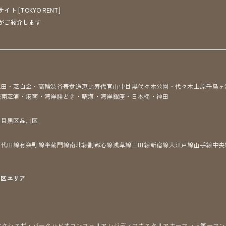
[TOKYO RENT]
がご紹介します
三田・芝
白金・高輪
渋谷
表参道
恵比寿
代官山
中目黒
代々木公園・代々木上原
千鳥ヶ
城南
芝浦・港南・湾岸
勝どき・晴海・湾岸
銀座・日本橋・神田
区
目黒区
品川区
千代田線
有楽町線
半蔵門線
南北線
副都心線
浅草線
三田線
新宿線
大江戸線
山手線
中央
7区
エリア
アクシス
ザ・パークハビオ
コンフォリア
レジディア
カスタリア
ホーマット
第一マン