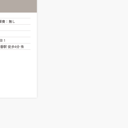
理費
：無し
田１
番駅 徒歩4分 他