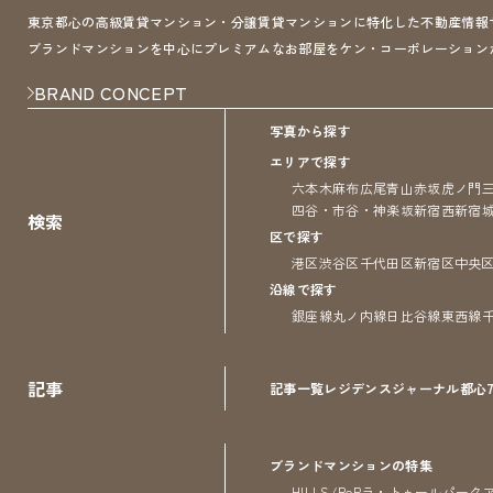
東京都心の高級賃貸マンション・分譲賃貸マンションに特化した不動産情報サイト 
ブランドマンションを中心にプレミアムなお部屋をケン・コーポレーション
BRAND CONCEPT
写真から探す
エリアで探す
六本木
麻布
広尾
青山
赤坂
虎ノ門
四谷・市谷・神楽坂
新宿
西新宿
検索
区で探す
港区
渋谷区
千代田区
新宿区
中央
沿線で探す
銀座線
丸ノ内線
日比谷線
東西線
記事
記事一覧
レジデンス
ジャーナル
都心
ブランドマンションの特集
HILLS/RoP
ラ・トゥール
パーク