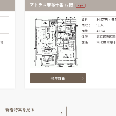
アトラス麻布十番 12階
NEW
賃料
34.5万円
/ 管
間取り
1LDK
面積
43.2㎡
住所
東京都港区三
 他
交通
南北線 麻布十
部屋詳細
新着特集を見る