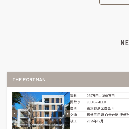
NE
THE PORTMAN
賃料
285万円～390万円
間取り
3LDK～4LDK
住所
東京都港区白金４
交通
都営三田線 白金台駅 徒歩7
竣工
2025年12月