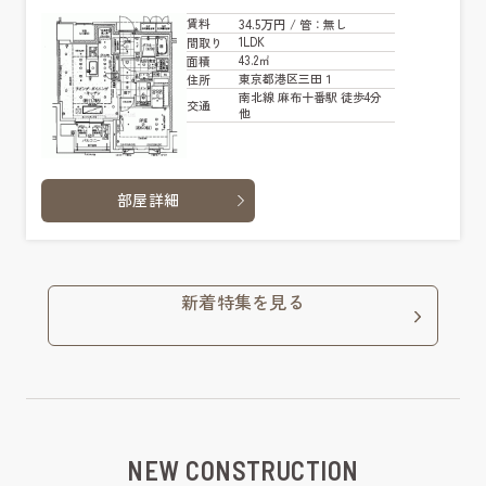
34.5万円
賃料
/ 管
：無し
1LDK
間取り
43.2㎡
面積
東京都港区三田１
住所
南北線 麻布十番駅 徒歩4分
交通
他
部屋詳細
新着特集を見る
NEW CONSTRUCTION