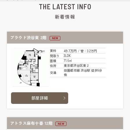
THE LATEST INFO
新着情報
プラウド渋谷東 2階
NEW
49.7万円
賃料
/ 管
：3.2万円
2LDK
間取り
71.6㎡
面積
東京都渋谷区東２
住所
田園都市線 渋谷駅 徒歩9分
交通
他
部屋詳細
アトラス麻布十番 12階
NEW