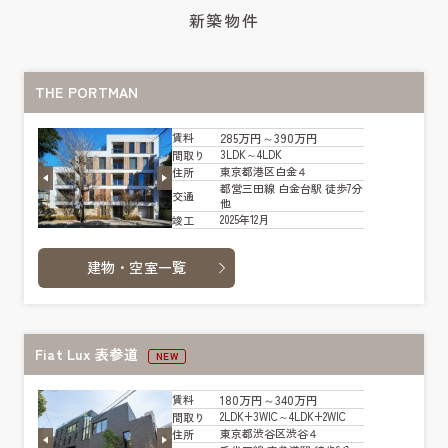
新築物件
THE PORTMAN
285万円～390万円
賃料
3LDK～4LDK
間取り
東京都港区白金４
住所
都営三田線 白金台駅 徒歩7分
交通
他
2025年12月
竣工
建物・空室一覧
Fiat Lux 表参道
NEW
180万円～340万円
賃料
2LDK+3WIC～4LDK+2WIC
間取り
東京都渋谷区渋谷４
住所