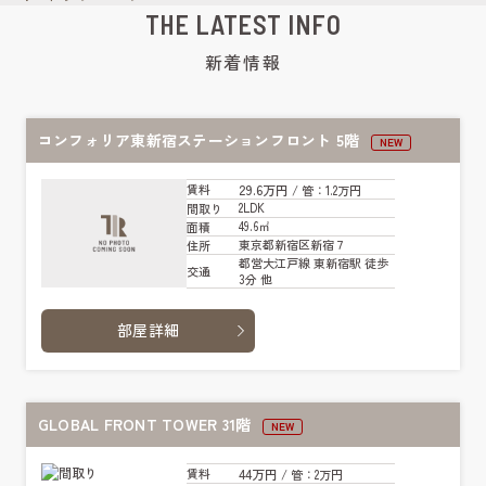
THE LATEST INFO
新着情報
コンフォリア東新宿ステーションフロント 5階
NEW
29.6万円
賃料
/ 管
：1.2万円
2LDK
間取り
49.6㎡
面積
東京都新宿区新宿７
住所
都営大江戸線 東新宿駅 徒歩
交通
3分 他
部屋詳細
GLOBAL FRONT TOWER 31階
NEW
44万円
賃料
/ 管
：2万円