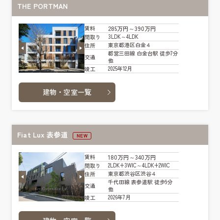
THE PORTMAN
285万円～390万円
賃料
3LDK～4LDK
間取り
東京都港区白金４
住所
都営三田線 白金台駅 徒歩7分
交通
他
2025年12月
竣工
建物・空室一覧
Fiat Lux 表参道
NEW
180万円～340万円
賃料
2LDK+3WIC～4LDK+2WIC
間取り
東京都渋谷区渋谷４
住所
千代田線 表参道駅 徒歩9分
交通
他
2026年7月
竣工