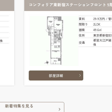
コンフォリア東新宿ステーションフロント 5
賃料
29.9万円
/ 管
間取り
2LDK
面積
49.6㎡
住所
東京都新宿区
都営大江戸線 
 他
交通
他
部屋詳細
新着特集を見る