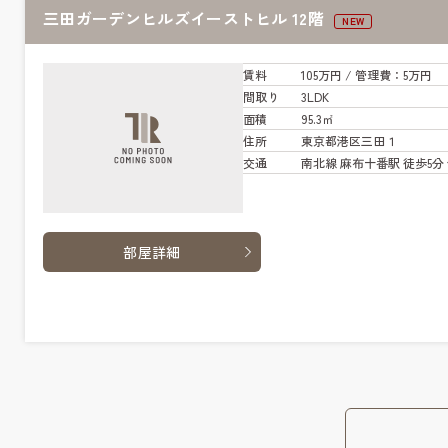
三田ガーデンヒルズイーストヒル 12階
NEW
賃料
105万円
/ 管
理費
：5万円
間取り
3LDK
面積
95.3㎡
住所
東京都港区三田１
交通
南北線 麻布十番駅 徒歩5分
部屋詳細