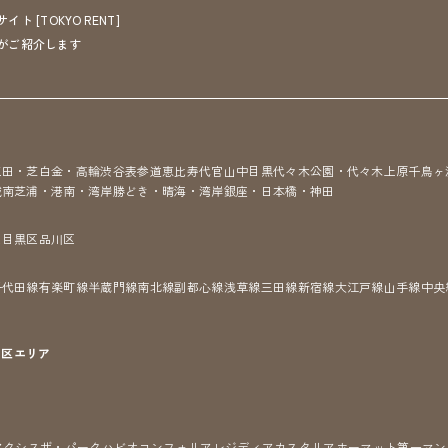
[TOKYO RENT]
がご紹介します
三田・芝
白金・高輪
渋谷
表参道
恵比寿
代官山
中目黒
代々木公園・代々木上原
千鳥ヶ
城南
芝浦・港南・湾岸
勝どき・晴海・湾岸
銀座・日本橋・神田
区
目黒区
品川区
千代田線
有楽町線
半蔵門線
南北線
副都心線
浅草線
三田線
新宿線
大江戸線
山手線
中央
7区
エリア
アクシス
ザ・パークハビオ
コンフォリア
レジディア
カスタリア
ホーマット
第一マン