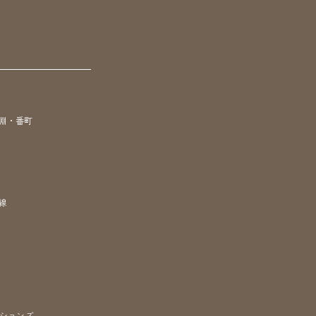
淵・番町
線
ションズ