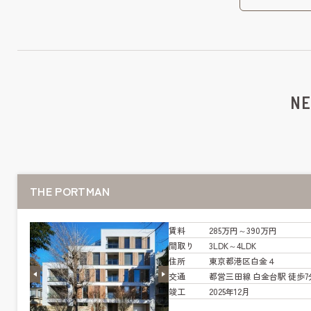
NE
THE PORTMAN
賃料
285万円～390万円
間取り
3LDK～4LDK
住所
東京都港区白金４
交通
都営三田線 白金台駅 徒歩7
竣工
2025年12月