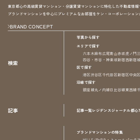
東京都心の高級賃貸マンション・分譲賃貸マンションに特化した不動産情報サイト 
ブランドマンションを中心にプレミアムなお部屋をケン・コーポレーション
BRAND CONCEPT
写真から探す
エリアで探す
六本木
麻布
広尾
青山
赤坂
虎ノ門
四谷・市谷・神楽坂
新宿
西新宿
検索
区で探す
港区
渋谷区
千代田区
新宿区
中央
沿線で探す
銀座線
丸ノ内線
日比谷線
東西線
記事
記事一覧
レジデンス
ジャーナル
都心
ブランドマンションの特集
HILLS/RoP
ラ・トゥール
パーク