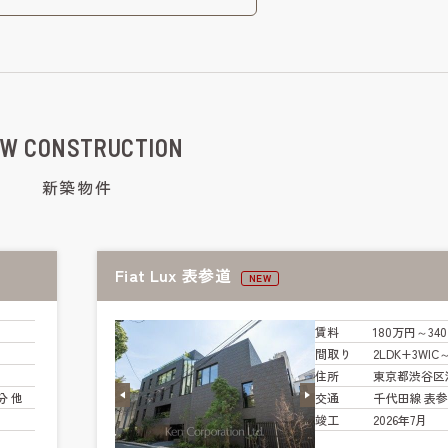
W CONSTRUCTION
新築物件
Fiat Lux 表参道
NEW
賃料
180万円～34
間取り
2LDK+3WIC
住所
東京都渋谷区
分 他
交通
千代田線 表参
竣工
2026年7月