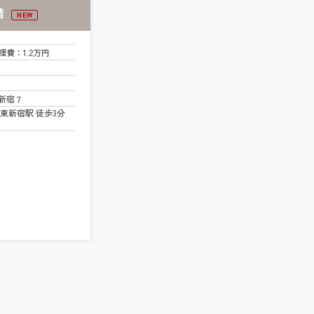
階
NEW
理費
：1.2万円
新宿７
東新宿駅 徒歩3分