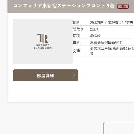
コンフォリア東新宿ステーションフロント 5階
NEW
賃料
29.6万円
/ 管
理費
：1.2万円
間取り
2LDK
面積
49.6㎡
住所
東京都新宿区新宿７
都営大江戸線 東新宿駅 徒歩
交通
他
部屋詳細