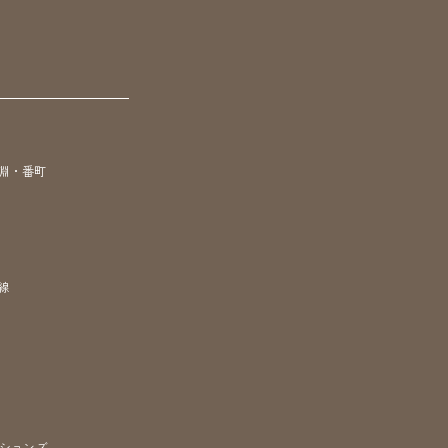
淵・番町
線
ションズ