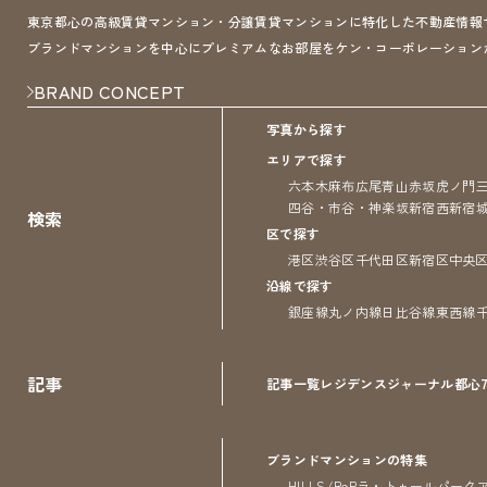
東京都心の高級賃貸マンション・分譲賃貸マンションに特化した不動産情報サイト 
ブランドマンションを中心にプレミアムなお部屋をケン・コーポレーション
BRAND CONCEPT
写真から探す
エリアで探す
六本木
麻布
広尾
青山
赤坂
虎ノ門
四谷・市谷・神楽坂
新宿
西新宿
検索
区で探す
港区
渋谷区
千代田区
新宿区
中央
沿線で探す
銀座線
丸ノ内線
日比谷線
東西線
記事
記事一覧
レジデンス
ジャーナル
都心
ブランドマンションの特集
HILLS/RoP
ラ・トゥール
パーク