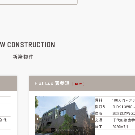
W CONSTRUCTION
新築物件
Fiat Lux 表参道
NEW
賃料
180万円～34
間取り
2LDK+3WIC
住所
東京都渋谷区
分 他
交通
千代田線 表参
竣工
2026年7月