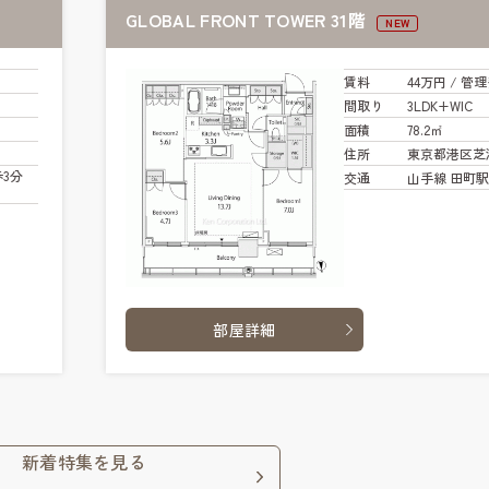
GLOBAL FRONT TOWER 31階
NEW
賃料
44万円
/ 管
理
間取り
3LDK+WIC
面積
78.2㎡
住所
東京都港区芝
3分
交通
山手線 田町駅 
部屋詳細
新着特集を見る