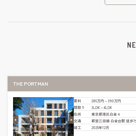
NE
THE PORTMAN
賃料
285万円～390万円
間取り
3LDK～4LDK
住所
東京都港区白金４
交通
都営三田線 白金台駅 徒歩7
竣工
2025年12月