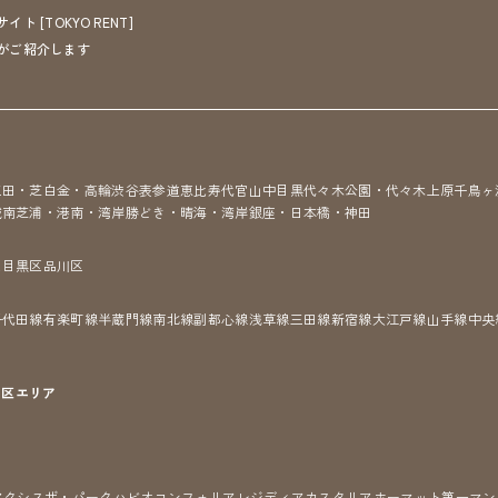
[TOKYO RENT]
がご紹介します
三田・芝
白金・高輪
渋谷
表参道
恵比寿
代官山
中目黒
代々木公園・代々木上原
千鳥ヶ
城南
芝浦・港南・湾岸
勝どき・晴海・湾岸
銀座・日本橋・神田
区
目黒区
品川区
千代田線
有楽町線
半蔵門線
南北線
副都心線
浅草線
三田線
新宿線
大江戸線
山手線
中央
7区
エリア
アクシス
ザ・パークハビオ
コンフォリア
レジディア
カスタリア
ホーマット
第一マン