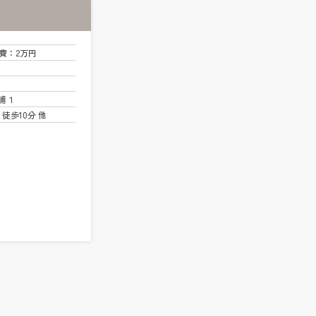
費
：2万円
浦１
徒歩10分 他