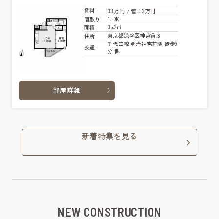
33万円
賃料
/ 管
：3万円
1LDK
間取り
35.2㎡
面積
東京都渋谷区神宮前３
住所
千代田線 明治神宮前駅 徒歩9
交通
分 他
部屋詳細
新着特集を見る
NEW CONSTRUCTION