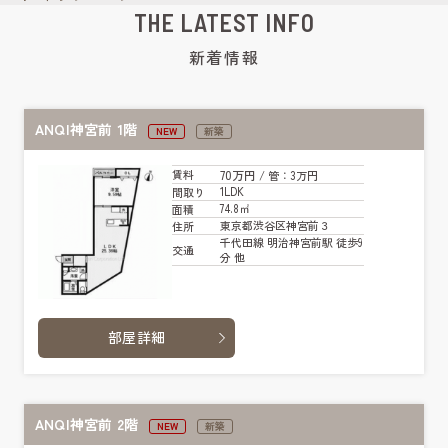
THE LATEST INFO
新着情報
ANQI神宮前 1階
NEW
新築
70万円
賃料
/ 管
：3万円
1LDK
間取り
74.8㎡
面積
東京都渋谷区神宮前３
住所
千代田線 明治神宮前駅 徒歩9
交通
分 他
部屋詳細
ANQI神宮前 2階
NEW
新築