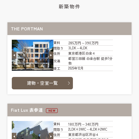
新築物件
THE PORTMAN
285万円～390万円
賃料
3LDK～4LDK
間取り
東京都港区白金４
住所
都営三田線 白金台駅 徒歩7分
交通
他
2025年12月
竣工
建物・空室一覧
Fiat Lux 表参道
NEW
180万円～340万円
賃料
2LDK+3WIC～4LDK+2WIC
間取り
東京都渋谷区渋谷４
住所