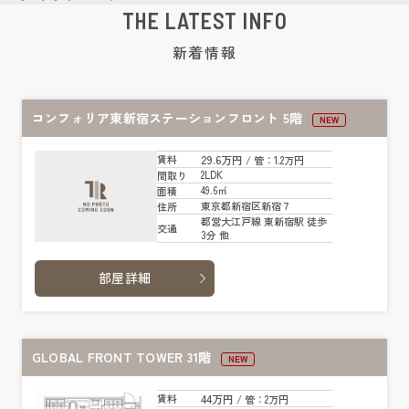
THE LATEST INFO
新着情報
コンフォリア東新宿ステーションフロント 5階
NEW
29.6万円
賃料
/ 管
：1.2万円
2LDK
間取り
49.6㎡
面積
東京都新宿区新宿７
住所
都営大江戸線 東新宿駅 徒歩
交通
3分 他
部屋詳細
GLOBAL FRONT TOWER 31階
NEW
44万円
賃料
/ 管
：2万円