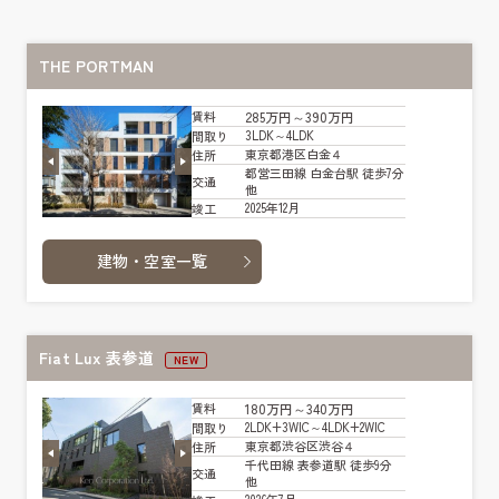
THE PORTMAN
285万円～390万円
賃料
3LDK～4LDK
間取り
東京都港区白金４
住所
都営三田線 白金台駅 徒歩7分
交通
他
2025年12月
竣工
建物・空室一覧
Fiat Lux 表参道
NEW
180万円～340万円
賃料
2LDK+3WIC～4LDK+2WIC
間取り
東京都渋谷区渋谷４
住所
千代田線 表参道駅 徒歩9分
交通
他