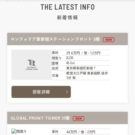
THE LATEST INFO
新着情報
コンフォリア東新宿ステーションフロント 5階
NEW
29.6万円
賃料
/ 管
：1.2万円
2LDK
間取り
49.6㎡
面積
東京都新宿区新宿７
住所
都営大江戸線 東新宿駅 徒歩
交通
3分 他
部屋詳細
GLOBAL FRONT TOWER 31階
NEW
44万円
賃料
/ 管
：2万円