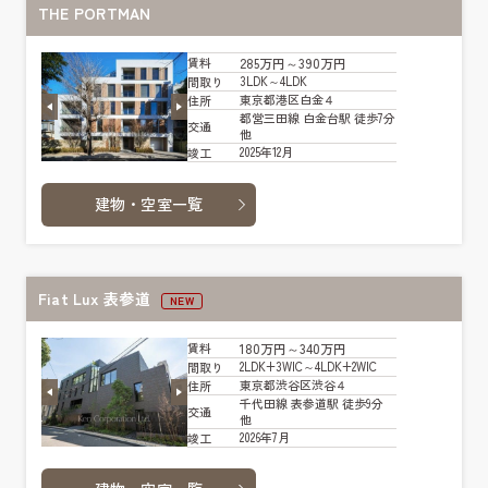
THE PORTMAN
285万円～390万円
賃料
3LDK～4LDK
間取り
東京都港区白金４
住所
都営三田線 白金台駅 徒歩7分
交通
他
2025年12月
竣工
建物・空室一覧
Fiat Lux 表参道
NEW
180万円～340万円
賃料
2LDK+3WIC～4LDK+2WIC
間取り
東京都渋谷区渋谷４
住所
千代田線 表参道駅 徒歩9分
交通
他
2026年7月
竣工