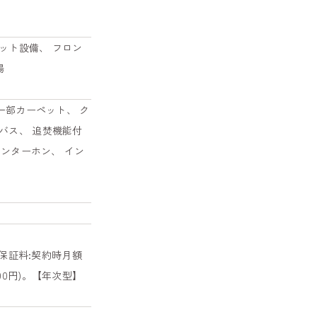
ット設備、 フロン
場
一部カーペット、 ク
バス、 追焚機能付
インターホン、 イン
保証料:契約時月額
00円)。【年次型】