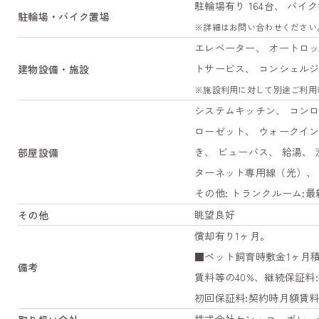
駐輪場有り 164台、 バイク
駐輪場・バイク置場
※詳細はお問い合わせください
エレベーター、 オートロッ
トサービス、 コンシェルジ
建物設備・施設
※施設利用に対して別途ご利用
システムキッチン、 コンロ
ローゼット、 ウォークイン
き、 ビューバス、 給湯、
部屋設備
ターネット専用線（光）、 ネッ
その他: トランクルーム:
眺望良好
その他
償却有り1ヶ月。
■ペット飼育時敷金1ヶ月
備考
賃料等の40%、継続保証料
初回保証料:契約時月額賃料