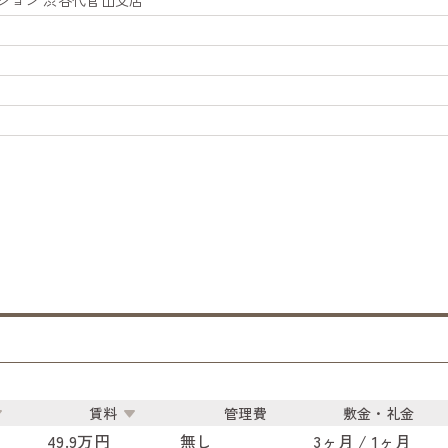
ション 渋谷代官山支店
賃料
管理費
敷金・礼金
49.9万円
無し
3ヶ月 / 1ヶ月