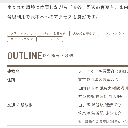
恵まれた環境に位置しながら「渋谷」周辺の青葉台。永田
号線利用で六本木へのアクセスも良好です。
タワーマンション
ペットと暮らす
大型犬と暮らす
コンシェルジュ
スカイラウンジ
ラ・トゥール
OUTLINE
物件概要・設備
ラ・トゥール青葉台
建物名
（建物ID:
東京都
目黒区
青葉台３
住所
田園都市線
池尻大橋駅
徒歩
井の頭線
神泉駅
徒歩9分
山手線
渋谷駅
徒歩16分
交通 / 駅徒歩
埼京線
渋谷駅
徒歩16分
※当該物件の最寄駅(路線)、