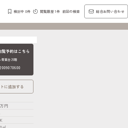
検討中
0
件
閲覧履歴
1
件
前回の検索
総合お問い合わせ
内覧予約はこちら
青葉台 26階
09070600
トに追加する
.9万円
し
K
20㎡