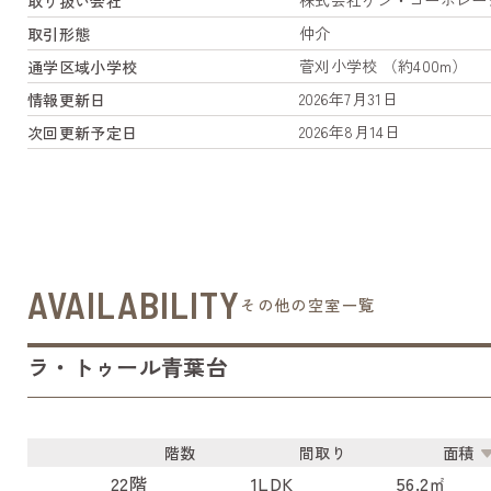
株式会社ケン・コーポレー
取り扱い会社
仲介
取引形態
菅刈小学校 （約400m）
通学区域小学校
2026年7月31日
情報更新日
2026年8月14日
次回更新予定日
AVAILABILITY
その他の空室一覧
ラ・トゥール青葉台
階数
間取り
面積
22階
1LDK
56.2㎡