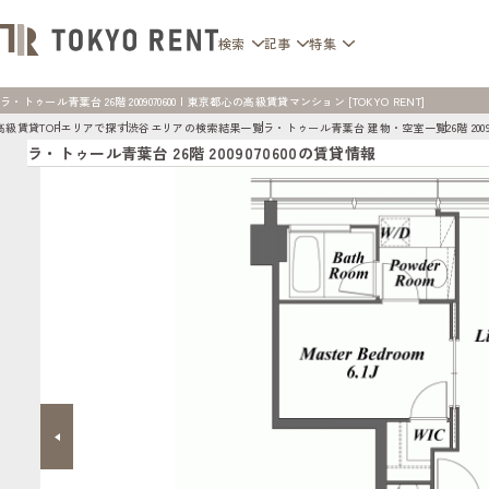
検索
記事
特集
ラ・トゥール青葉台 26階 2009070600 | 東京都心の高級賃貸マンション [TOKYO RENT]
高級賃貸TOP
エリアで探す
渋谷エリアの検索結果一覧
ラ・トゥール青葉台 建物・空室一覧
26階 2009
ラ・トゥール青葉台 26階 2009070600の賃貸情報