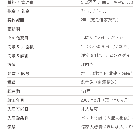
51.9万円 / 無し
賃料 / 管理費
（坪単価: 30,
3ヶ月 / 1ヶ月
敷金 / 礼金
2年（定期借家契約）
契約期間
-
更新料
お問い合わせください
その他費用
1LDK / 56.20㎡（17.00坪）
間取り / 面積
洋室 6.1帖、リビングダイニ
間取り詳細
北向き
方位
地上33階地下3階建 / 26階
階建 / 階数
鉄骨造（制震構造）
構造
121戸
総戸数
2009年8月（築17年0ヵ月）
竣工年月
即入居可
入居可能日
ペット相談（大型犬相談）
入居諸条件
借家人賠償保険に加入して
保険