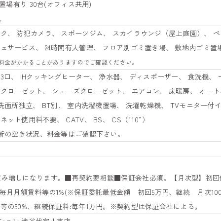
置場有り 30台(オフィス共用)
。
ク、 防犯カメラ、 スポーツジム、 スカイラウンジ（屋上庭園）、 ペ
ェサービス、 24時間有人管理、 フロア別ゴミ置き場、 敷地内ゴミ置
料金がかかることがありますのでご確認ください。
3口、 IHクッキングヒーター、 浄水器、 ディスポーザー、 食洗機、 
クローゼット、 シューズクローゼット、 エアコン、 床暖房、 オート
 洗面所独立、 BT別、 室内洗濯機置場、 洗濯乾燥機、 TVモニター付
ト使用料不要、 CATV、 BS、 CS（110°）
最新の空き状況、料金等はご確認下さい。
積み増しになります。■再契約要相談■保証会社必須。【月次型】初回
:毎月月額賃料等の1%(※保証委託最低金額 初回5万円、継続 月次10
等の50%、継続保証料:毎年1万円。※契約型は保証会社による。