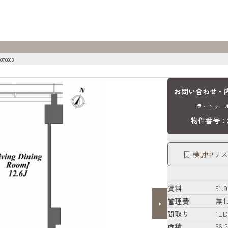
070600
お問い合わせ・
ラ・トゥール
物件番号：20
検討中リス
賃料
51
管理費
無
間取り
1LD
面積
56.