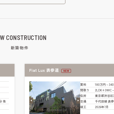
W CONSTRUCTION
新築物件
Fiat Lux 表参道
NEW
賃料
180万円～34
間取り
2LDK+3WIC
住所
東京都渋谷区
分 他
交通
千代田線 表参
竣工
2026年7月