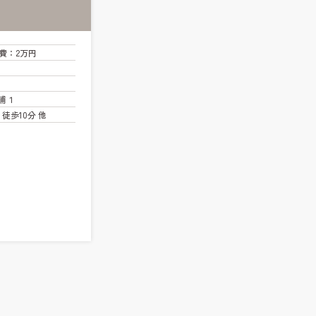
費
：2万円
浦１
徒歩10分 他