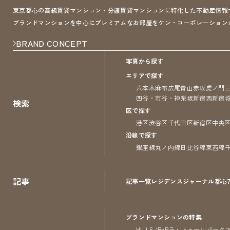
東京都心の高級賃貸マンション・分譲賃貸マンションに特化した不動産情報サイト 
ブランドマンションを中心にプレミアムなお部屋をケン・コーポレーション
BRAND CONCEPT
写真から探す
エリアで探す
六本木
麻布
広尾
青山
赤坂
虎ノ門
四谷・市谷・神楽坂
新宿
西新宿
検索
区で探す
港区
渋谷区
千代田区
新宿区
中央
沿線で探す
銀座線
丸ノ内線
日比谷線
東西線
記事
記事一覧
レジデンス
ジャーナル
都心
ブランドマンションの特集
HILLS/RoP
ラ・トゥール
パーク