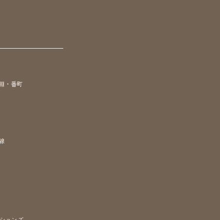
淵・番町
線
ションズ