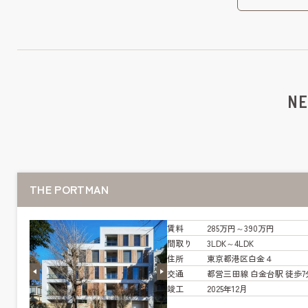
NE
THE PORTMAN
賃料
285万円～390万円
間取り
3LDK～4LDK
住所
東京都港区白金４
交通
都営三田線 白金台駅 徒歩7
竣工
2025年12月