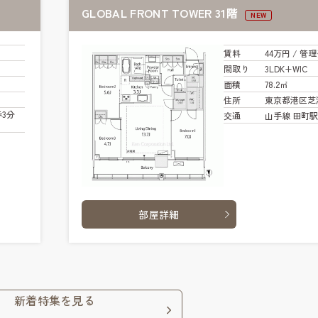
GLOBAL FRONT TOWER 31階
NEW
賃料
44万円
/ 管
理
間取り
3LDK+WIC
面積
78.2㎡
住所
東京都港区芝
3分
交通
山手線 田町駅 
部屋詳細
新着特集を見る