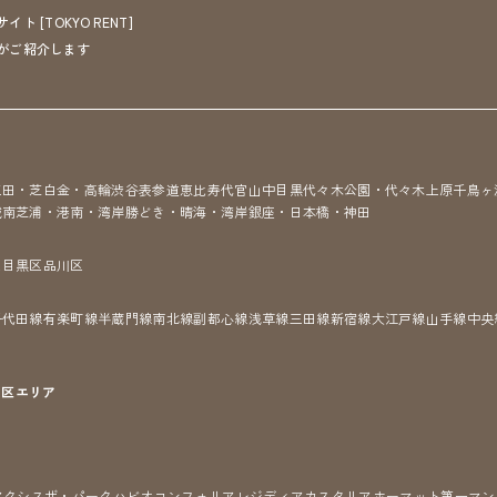
[TOKYO RENT]
がご紹介します
三田・芝
白金・高輪
渋谷
表参道
恵比寿
代官山
中目黒
代々木公園・代々木上原
千鳥ヶ
城南
芝浦・港南・湾岸
勝どき・晴海・湾岸
銀座・日本橋・神田
区
目黒区
品川区
千代田線
有楽町線
半蔵門線
南北線
副都心線
浅草線
三田線
新宿線
大江戸線
山手線
中央
7区
エリア
アクシス
ザ・パークハビオ
コンフォリア
レジディア
カスタリア
ホーマット
第一マン