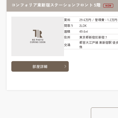
コンフォリア東新宿ステーションフロント 5階
NEW
賃料
29.6万円
/ 管
理費
：1.2万円
間取り
2LDK
面積
49.6㎡
住所
東京都新宿区新宿７
都営大江戸線 東新宿駅 徒歩
交通
他
部屋詳細