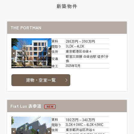
新築物件
THE PORTMAN
285万円～390万円
賃料
3LDK～4LDK
間取り
東京都港区白金４
住所
都営三田線 白金台駅 徒歩7分
交通
他
2025年12月
竣工
建物・空室一覧
Fiat Lux 表参道
NEW
180万円～340万円
賃料
2LDK+3WIC～4LDK+2WIC
間取り
東京都渋谷区渋谷４
住所