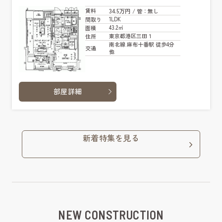
34.5万円
賃料
/ 管
：無し
1LDK
間取り
43.2㎡
面積
東京都港区三田１
住所
南北線 麻布十番駅 徒歩4分
交通
他
部屋詳細
新着特集を見る
NEW CONSTRUCTION