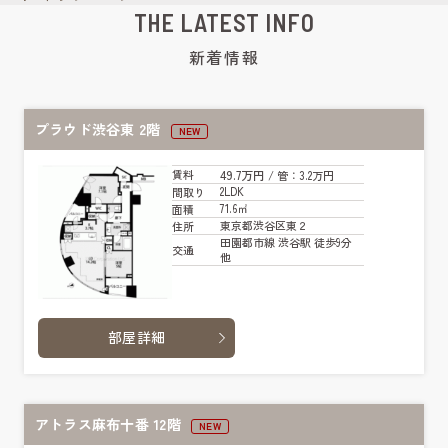
THE LATEST INFO
新着情報
プラウド渋谷東 2階
NEW
49.7万円
賃料
/ 管
：3.2万円
2LDK
間取り
71.6㎡
面積
東京都渋谷区東２
住所
田園都市線 渋谷駅 徒歩9分
交通
他
部屋詳細
アトラス麻布十番 12階
NEW