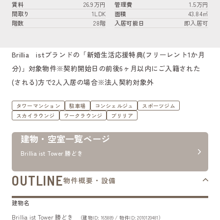
賃料
26.9万円
管理費
1.5万円
間取り
1LDK
面積
43.84㎡
階数
28階
入居可能日
即入居可
Brillia istブランドの「新婚生活応援特典(フリーレント1か月
分)」対象物件※契約開始日の前後6ヶ月以内にご入籍された
(される)方で2人入居の場合※法人契約対象外
タワーマンション
駐車場
コンシェルジュ
スポーツジム
スカイラウンジ
ワークラウンジ
ブリリア
建物・空室一覧ページ
Brillia ist Tower 勝どき
OUTLINE
物件概要・設備
建物名
Brillia ist Tower 勝どき
（建物ID: 165889 / 物件ID: 2010120481）