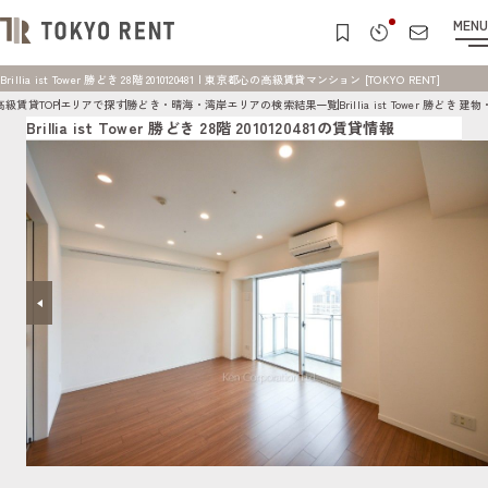
MENU
Brillia ist Tower 勝どき 28階 2010120481 | 東京都心の高級賃貸マンション [TOKYO RENT]
高級賃貸TOP
エリアで探す
勝どき・晴海・湾岸エリアの検索結果一覧
Brillia ist Tower 勝どき
Brillia ist Tower 勝どき 28階 2010120481の賃貸情報