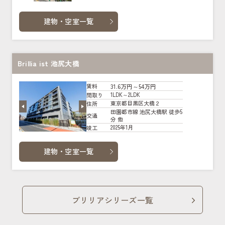
建物・空室一覧
Brillia ist 池尻大橋
31.6万円～54万円
賃料
1LDK～2LDK
間取り
東京都目黒区大橋２
住所
田園都市線 池尻大橋駅 徒歩5
交通
分 他
2025年1月
竣工
建物・空室一覧
ブリリアシリーズ一覧