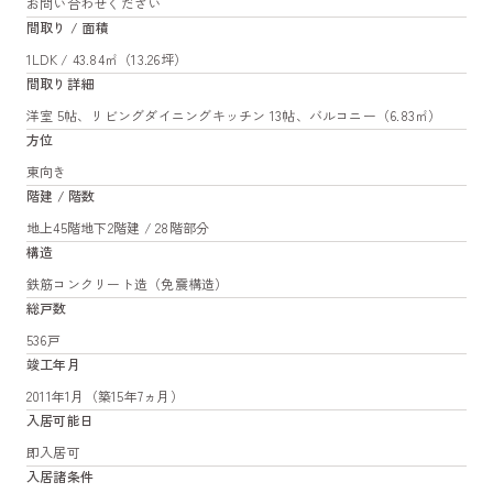
お問い合わせください
間取り / 面積
1LDK / 43.84㎡（13.26坪）
間取り詳細
洋室 5帖、リビングダイニングキッチン 13帖、バルコニー（6.83㎡）
方位
東向き
階建 / 階数
地上45階地下2階建 / 28階部分
構造
鉄筋コンクリート造（免震構造）
総戸数
536戸
竣工年月
2011年1月（築15年7ヵ月）
入居可能日
即入居可
入居諸条件