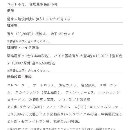
ペット不可、 住居兼事務所不可
保険
借家人賠償保険に加入していただきます
駐車場
有り（35,200円）機械式、 地下 ※1台まで
※詳細はお問い合わせください。
駐輪場・バイク置場
駐輪場有り 1台￥440(税込)、 バイク置場有り 大型4台￥16,500/中型16台
￥11,000/原付1台￥5,500税込
※詳細はお問い合わせください。
建物設備・施設
エレベーター、 オートロック、 防犯カメラ、 宅配BOX、 スポーツジ
ム、 スカイラウンジ（屋上庭園）、 フロントサービス、 コンシェルジ
ェサービス、 24時間有人管理、 フロア別ゴミ置き場
その他: ラウンジ(40F)・フィットネスルーム(30F)・コンシェルジュサー
ビス9:00-21:00(曜日により変動あり)レンタサイクル40台・中央区認定こ
ども園・セブンイレブン等、充実の共用設備。
※施設利用に対して別途ご利用料金がかかることがありますのでご確認ください。