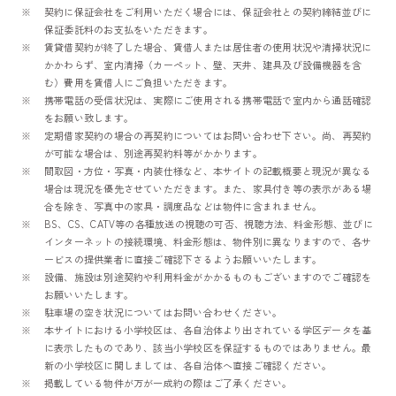
契約に保証会社をご利用いただく場合には、保証会社との契約締結並びに
保証委託料のお支払をいただきます。
賃貸借契約が終了した場合、賃借人または居住者の使用状況や清掃状況に
かかわらず、室内清掃（カーペット、壁、天井、建具及び設備機器を含
む）費用を賃借人にご負担いただきます。
携帯電話の受信状況は、実際にご使用される携帯電話で室内から通話確認
をお願い致します。
定期借家契約の場合の再契約についてはお問い合わせ下さい。尚、再契約
が可能な場合は、別途再契約料等がかかります。
間取図・方位・写真・内装仕様など、本サイトの記載概要と現況が異なる
場合は現況を優先させていただきます。また、家具付き等の表示がある場
合を除き、写真中の家具・調度品などは物件に含まれません。
BS、CS、CATV等の各種放送の視聴の可否、視聴方法、料金形態、並びに
インターネットの接続環境、料金形態は、物件別に異なりますので、各サ
ービスの提供業者に直接ご確認下さるようお願いいたします。
設備、施設は別途契約や利用料金がかかるものもございますのでご確認を
お願いいたします。
駐車場の空き状況についてはお問い合わせください。
本サイトにおける小学校区は、各自治体より出されている学区データを基
に表示したものであり、該当小学校区を保証するものではありません。最
新の小学校区に関しましては、各自治体へ直接ご確認ください。
掲載している物件が万が一成約の際はご了承ください。