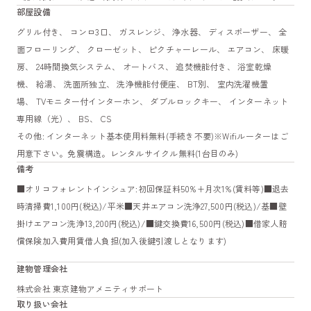
部屋設備
グリル付き、 コンロ3口、 ガスレンジ、 浄水器、 ディスポーザー、 全
面フローリング、 クローゼット、 ピクチャーレール、 エアコン、 床暖
房、 24時間換気システム、 オートバス、 追焚機能付き、 浴室乾燥
機、 給湯、 洗面所独立、 洗浄機能付便座、 BT別、 室内洗濯機置
場、 TVモニター付インターホン、 ダブルロックキー、 インターネット
専用線（光）、 BS、 CS
その他: インターネット基本使用料無料(手続き不要)※Wifiルーターはご
用意下さい。免震構造。レンタルサイクル無料(1台目のみ)
備考
■オリコフォレントインシュア:初回保証料50%+月次1%(賃料等)■退去
時清掃費1,100円(税込)/平米■天井エアコン洗浄27,500円(税込)/基■壁
掛けエアコン洗浄13,200円(税込)/■鍵交換費16,500円(税込)■借家人賠
償保険加入費用賃借人負担(加入後鍵引渡しとなります)
建物管理会社
株式会社 東京建物アメニティサポート
取り扱い会社