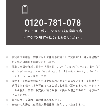
0120-781-078
ケン・コーポレーション 銀座湾岸支店
※「TOKYO RENTを見て」とお伝えください。
契約成立の場合、弊社に対して仲介手数料として賃料の1.1カ月分相当額の
お支払いの承諾をお願いいたします。
間取り表記の詳細：数字＝「居室数」、L=「リビングルーム」、D＝「ダ
イニングルーム」、K＝「キッチン」、S=「サービスルーム」、F＝「フ
ァミリールーム」を指します。
本サイト記載の金額のうち消費税課税となるものについては、支払時点で
適用される税率により算出された金額でお支払い頂きますので、本サイト
上の金額と、実際にお支払い頂く金額とが異なる場合があることを予めご
了承ください。
住宅に関する賃料・管理費は非課税です。
当物件の入居者には借家人賠償保険に加入していただきます。