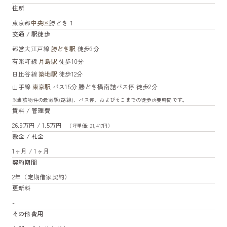
住所
東京都
中央区
勝どき１
交通 / 駅徒歩
都営大江戸線
勝どき駅
徒歩3分
有楽町線
月島駅
徒歩10分
日比谷線
築地駅
徒歩12分
山手線
東京駅
バス15分 勝どき橋南詰バス停 徒歩2分
※当該物件の最寄駅(路線)、バス停、およびそこまでの徒歩所要時間です。
賃料 / 管理費
26.9万円 / 1.5万円
（坪単価: 21,417円）
敷金 / 礼金
1ヶ月 / 1ヶ月
契約期間
2年（定期借家契約）
更新料
-
その他費用