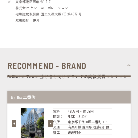
東京都港区西麻布1-2-7
株式会社 ケン・コーポレーション
宅地建物取引業 国土交通大臣 (8) 第4372 号
取引態様：仲介
RECOMMEND - BRAND
Brillia ist Tower 勝どきと同じブランドの高級賃貸マンション
Brillia二番町
48万円～81万円
賃料
2LDK～3LDK
間取り
東京都千代田区二番町１１
住所
有楽町線 麹町駅 徒歩2分 他
交通
2026年5月
竣工