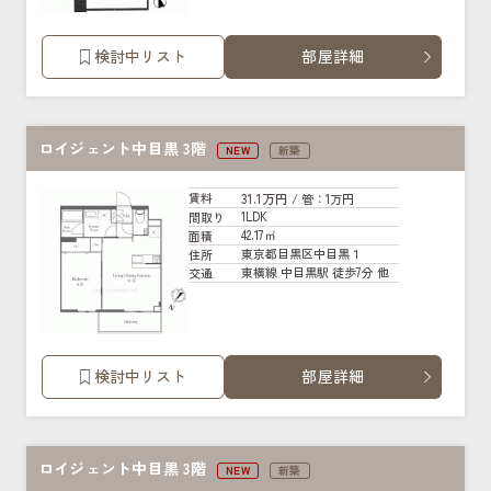
検討中リスト
部屋詳細
ロイジェント中目黒 3階
NEW
新築
31.1万円
賃料
/ 管
：1万円
1LDK
間取り
42.17㎡
面積
東京都目黒区中目黒１
住所
東横線 中目黒駅 徒歩7分 他
交通
検討中リスト
部屋詳細
ロイジェント中目黒 3階
NEW
新築