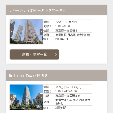
リバーシティ21イーストタワーズⅡ
22万円～29万円
賃料
1LDK～2LDK
間取り
東京都中央区佃２
住所
有楽町線 月島駅 徒歩8分 他
交通
2000年8月
竣工
建物・空室一覧
Brillia ist Tower 勝どき
25.9万円～38.2万円
賃料
1LDK+WIC～2LDK
間取り
東京都中央区勝どき１
住所
都営大江戸線 勝どき駅 徒歩
交通
3分 他
2011年1月
竣工