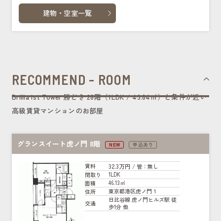
建物・空室一覧
RECOMMEND - ROOM
Brillia ist Tower 勝どき 28階（1LDK / 43.84㎡）と条件が近い
高級賃貸マンションのお部屋
グランスイート虎ノ門 8階
NEW
申込あり
32.3万円
賃料
/ 管
：無し
1LDK
間取り
46.13㎡
面積
東京都港区虎ノ門１
住所
日比谷線 虎ノ門ヒルズ駅 徒
交通
歩1分 他