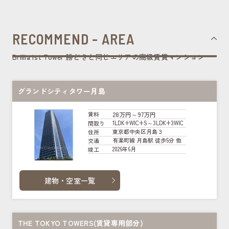
RECOMMEND - AREA
Brillia ist Tower 勝どきと同じエリアの高級賃貸マンション
グランドシティタワー月島
28万円～97万円
賃料
1LDK+WIC+S～3LDK+3WIC
間取り
東京都中央区月島３
住所
有楽町線 月島駅 徒歩5分 他
交通
2026年6月
竣工
建物・空室一覧
THE TOKYO TOWERS(賃貸専用部分)