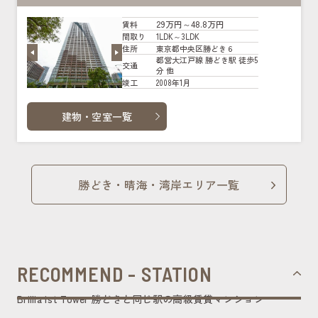
29万円～48.8万円
賃料
1LDK～3LDK
間取り
東京都中央区勝どき６
住所
都営大江戸線 勝どき駅 徒歩5
交通
分 他
2008年1月
竣工
建物・空室一覧
勝どき・晴海・湾岸エリア一覧
RECOMMEND - STATION
Brillia ist Tower 勝どきと同じ駅の高級賃貸マンション