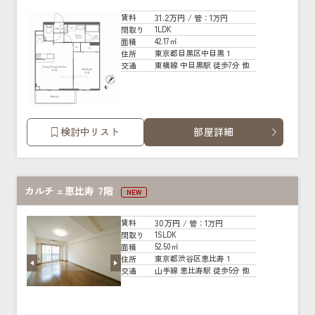
31.2万円
賃料
/ 管
：1万円
1LDK
間取り
42.17㎡
面積
東京都目黒区中目黒１
住所
東横線 中目黒駅 徒歩7分 他
交通
検討中リスト
部屋詳細
カルチェ恵比寿 7階
NEW
30万円
賃料
/ 管
：1万円
1SLDK
間取り
52.50㎡
面積
東京都渋谷区恵比寿１
住所
山手線 恵比寿駅 徒歩5分 他
交通