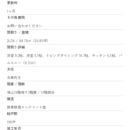
更新料
1ヶ月
その他費用
お問い合わせください
間取り / 面積
2LDK / 88.78㎡（26.85坪）
間取り詳細
洋室 9.2帖、洋室 5.1帖、リビングダイニング 18.7帖、キッチン 5.3帖、バ
ルコニー（8.12㎡）
方位
北東向き
階建 / 階数
地上25階地下2階建 / 14階部分
構造
鉄骨鉄筋コンクリート造
総戸数
169戸
竣工年月