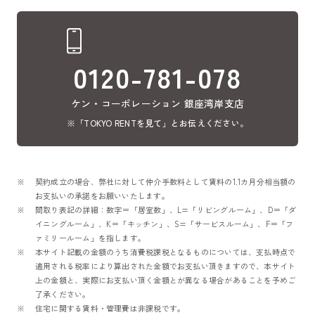
0120-781-078
ケン・コーポレーション 銀座湾岸支店
※「TOKYO RENTを見て」とお伝えください。
契約成立の場合、弊社に対して仲介手数料として賃料の1.1カ月分相当額の
お支払いの承諾をお願いいたします。
間取り表記の詳細：数字＝「居室数」、L=「リビングルーム」、D＝「ダ
イニングルーム」、K＝「キッチン」、S=「サービスルーム」、F＝「フ
ァミリールーム」を指します。
本サイト記載の金額のうち消費税課税となるものについては、支払時点で
適用される税率により算出された金額でお支払い頂きますので、本サイト
上の金額と、実際にお支払い頂く金額とが異なる場合があることを予めご
了承ください。
住宅に関する賃料・管理費は非課税です。