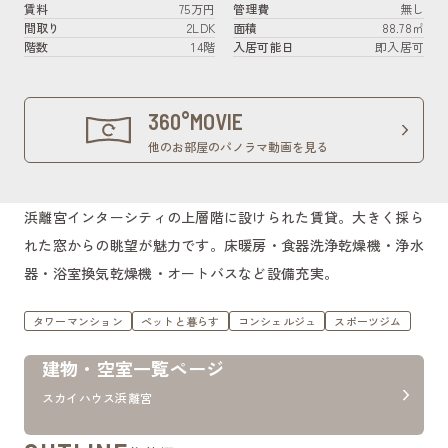
賃料
75万円
管理費
無し
間取り
2LDK
面積
88.78㎡
階数
14階
入居可能日
即入居可
360°MOVIE
他のお部屋のパノラマ動画を見る
浜離宮インターシティの上層階に設けられた賃貸。大きく採ら
れた窓からの眺望が魅力です。床暖房・食器洗浄乾燥機・浄水
器・浴室換気乾燥機・オートバスなど設備充実。
タワーマンション
ペットと暮らす
コンシェルジュ
スポーツジム
建物・空室一覧ページ
スカイハウス浜離宮