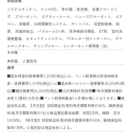
部屋設備
システムキッチン、 コンロ3口、 浄水器、 食洗機、 全面フローリン
グ、 クローゼット、 ピクチャーレール、 シューズクローゼット、 エア
コン、 床暖房、 24時間換気システム、 オートバス、 浴室乾燥機、 給
湯、 洗面所独立、 バスルーム2ヶ所、 洗浄機能付便座、 BT別、 室内洗
濯機置場、 セキュリティシステム、 TVモニター付インターホン、 ダブ
ルロックキー、 ディンプルキー、 インターネット専用線（光）
その他
角部屋、 ２面採光
備考
■退去時室内清掃費用:1,375円(税込)/㎡、ペット飼育時は別途特殊消
臭・清掃費用:1,100円(税込)/㎡■退去時バルコニー清掃費用:22,000円(税
込)■鍵交換費用:22,000円(税込)■火災保険料:別途要■1年未満解約違約
金有り(賃料1カ月分)■ペット飼育時敷金1ヶ月積み増しになります。■保
証会社必須。【月次型】初回保証料:契約時月額賃料等の40%、継続保証
料:毎月月額賃料等の1%(※保証委託最低金額 初回5万円、継続 月次
1000円)。【年次型】初回保証料:契約時月額賃料等の50%、継続保証料:
毎年1万円。※契約型は保証会社による。