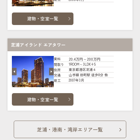
建物・空室一覧
芝浦アイランド エアタワー
20.4万円～200万円
賃料
1ROOM～3LDK+S
間取り
東京都港区芝浦４
住所
山手線 田町駅 徒歩8分 他
交通
2007年3月
竣工
建物・空室一覧
芝浦・港南・湾岸エリア一覧