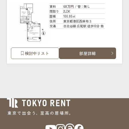
68万円
賃料
/ 管
：無し
2LDK
間取り
100.80㎡
面積
東京都港区西麻布３
住所
日比谷線 広尾駅 徒歩10分 他
交通
検討中リスト
部屋詳細