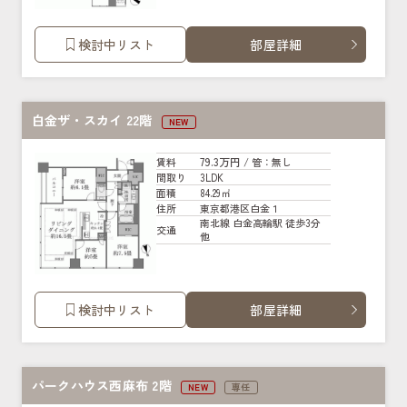
検討中リスト
部屋詳細
白金ザ・スカイ 22階
NEW
79.3万円
賃料
/ 管
：無し
3LDK
間取り
84.29㎡
面積
東京都港区白金１
住所
南北線 白金高輪駅 徒歩3分
交通
他
検討中リスト
部屋詳細
パークハウス西麻布 2階
NEW
専任