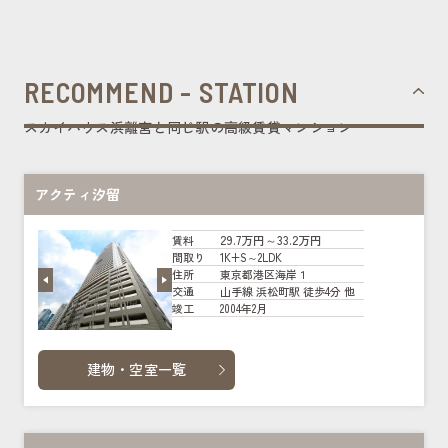
RECOMMEND - STATION
スカイハウス浜離宮と同じ駅の高級賃貸マンション
アクティ汐留
29.7万円～33.2万円
賃料
1K+S～2LDK
間取り
東京都港区海岸１
住所
山手線 浜松町駅 徒歩4分 他
交通
2004年2月
竣工
建物・空室一覧