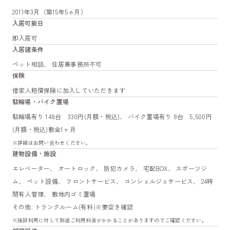
2011年3月（築15年5ヵ月）
入居可能日
即入居可
入居諸条件
ペット相談、 住居兼事務所不可
保険
借家人賠償保険に加入していただきます
駐輪場・バイク置場
駐輪場有り 148台 330円(月額・税込)、 バイク置場有り 8台 5,500円
(月額・税込)敷金1ヶ月
※詳細はお問い合わせください。
建物設備・施設
エレベーター、 オートロック、 防犯カメラ、 宅配BOX、 スポーツジ
ム、 ペット設備、 フロントサービス、 コンシェルジェサービス、 24時
間有人管理、 敷地内ゴミ置場
その他: トランクルーム(有料)※要空き確認
※施設利用に対して別途ご利用料金がかかることがありますのでご確認ください。