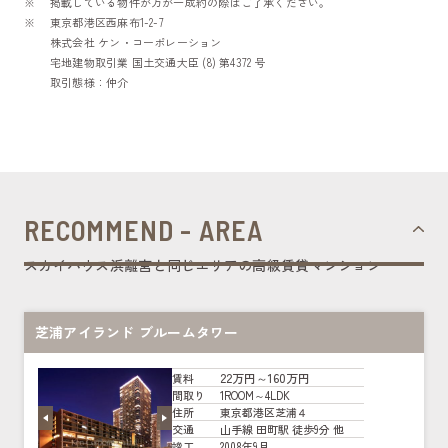
掲載している物件が万が一成約の際はご了承ください。
東京都港区西麻布1-2-7
株式会社 ケン・コーポレーション
宅地建物取引業 国土交通大臣 (8) 第4372 号
取引態様：仲介
RECOMMEND - AREA
スカイハウス浜離宮と同じエリアの高級賃貸マンション
芝浦アイランド ブルームタワー
22万円～160万円
賃料
1ROOM～4LDK
間取り
東京都港区芝浦４
住所
山手線 田町駅 徒歩9分 他
交通
2008年9月
竣工