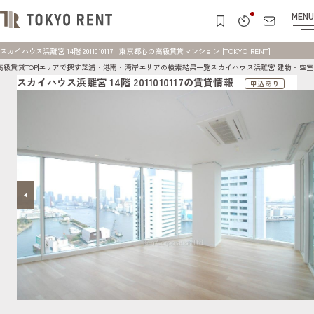
MENU
スカイハウス浜離宮 14階 2011010117 | 東京都心の高級賃貸マンション [TOKYO RENT]
高級賃貸TOP
エリアで探す
芝浦・港南・湾岸エリアの検索結果一覧
スカイハウス浜離宮 建物・空室
スカイハウス浜離宮 14階 2011010117の賃貸情報
申込あり