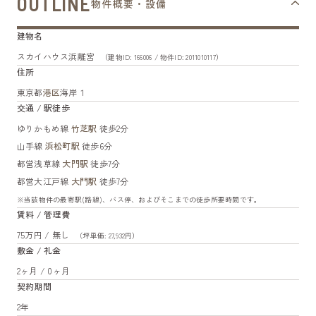
OUTLINE
物件概要・設備
建物名
スカイハウス浜離宮
（建物ID: 166006 / 物件ID: 2011010117）
住所
東京都
港区
海岸１
交通 / 駅徒歩
ゆりかもめ線
竹芝駅
徒歩2分
山手線
浜松町駅
徒歩6分
都営浅草線
大門駅
徒歩7分
都営大江戸線
大門駅
徒歩7分
※当該物件の最寄駅(路線)、バス停、およびそこまでの徒歩所要時間です。
賃料 / 管理費
75万円 / 無し
（坪単価: 27,932円）
敷金 / 礼金
2ヶ月 / 0ヶ月
契約期間
2年