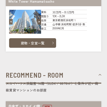
White Tower Hamamatsucho
30万円～51.5万円
賃料
1DK～2LDK
間取り
東京都港区浜松町１
住所
山手線 浜松町駅 徒歩3分 他
交通
2008年2月
竣工
建物・空室一覧
RECOMMEND - ROOM
スカイハウス浜離宮 14階（2LDK / 88.78㎡）と条件が近い高
級賃貸マンションのお部屋
白金ザ・スカイ 41階
NEW