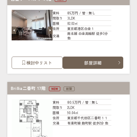
85万円
賃料
/ 管
：無し
3LDK
間取り
82.02㎡
面積
東京都港区白金１
住所
南北線 白金高輪駅 徒歩3分
交通
他
検討中リスト
部屋詳細
Brillia二番町 17階
NEW
新築
80.5万円
賃料
/ 管
：無し
2LDK
間取り
90.04㎡
面積
東京都千代田区二番町１１
住所
有楽町線 麹町駅 徒歩2分 他
交通