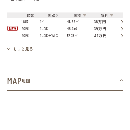
階数
間取り
面積
賃料
38万円
18階
1K
41.89㎡
39万円
20階
1LDK
48.3㎡
NEW
41万円
20階
1LDK+WIC
57.23㎡
もっと見る
MAP
地図