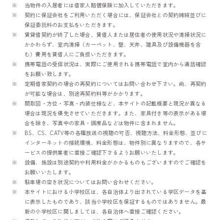
当物件の入居者には借家人賠償保険に加入していただきます。
契約に保証会社をご利用いただく場合には、保証会社との契約締結並びに
保証委託料のお支払をいただきます。
賃貸借契約が終了した場合、賃借人または居住者の使用状況や清掃状況に
かかわらず、室内清掃（カーペット、壁、天井、建具及び設備機器を含
む）費用を賃借人にご負担いただきます。
携帯電話の受信状況は、実際にご使用される携帯電話で室内から通話確認
をお願い致します。
定期借家契約の場合の再契約についてはお問い合わせ下さい。尚、再契約
が可能な場合は、別途再契約料等がかかります。
間取図・方位・写真・内装仕様など、本サイトの記載概要と現況が異なる
場合は現況を優先させていただきます。また、家具付き等の表示がある場
合を除き、写真中の家具・調度品などは物件に含まれません。
BS、CS、CATV等の各種放送の視聴の可否、視聴方法、料金形態、並びに
インターネットの接続環境、料金形態は、物件別に異なりますので、各サ
ービスの提供業者に直接ご確認下さるようお願いいたします。
設備、施設は別途契約や利用料金がかかるものもございますのでご確認を
お願いいたします。
駐車場の空き状況についてはお問い合わせください。
本サイトにおける小学校区は、各自治体より出されている学区データを基
に表示したものであり、該当小学校区を保証するものではありません。最
新の小学校区に関しましては、各自治体へ直接ご確認ください。