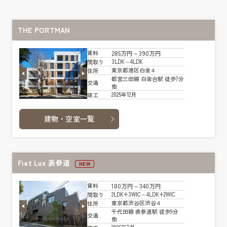
THE PORTMAN
285万円～390万円
賃料
3LDK～4LDK
間取り
東京都港区白金４
住所
都営三田線 白金台駅 徒歩7分
交通
他
2025年12月
竣工
建物・空室一覧
Fiat Lux 表参道
NEW
180万円～340万円
賃料
2LDK+3WIC～4LDK+2WIC
間取り
東京都渋谷区渋谷４
住所
千代田線 表参道駅 徒歩9分
交通
他