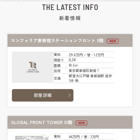
THE LATEST INFO
新着情報
コンフォリア東新宿ステーションフロント 5階
NEW
29.6万円
賃料
/ 管
：1.2万円
2LDK
間取り
49.6㎡
面積
東京都新宿区新宿７
住所
都営大江戸線 東新宿駅 徒歩
交通
3分 他
部屋詳細
GLOBAL FRONT TOWER 31階
NEW
44万円
賃料
/ 管
：2万円