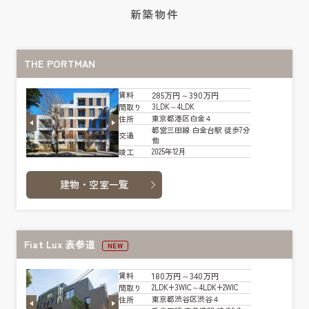
新築物件
THE PORTMAN
285万円～390万円
賃料
3LDK～4LDK
間取り
東京都港区白金４
住所
都営三田線 白金台駅 徒歩7分
交通
他
2025年12月
竣工
建物・空室一覧
Fiat Lux 表参道
NEW
180万円～340万円
賃料
2LDK+3WIC～4LDK+2WIC
間取り
東京都渋谷区渋谷４
住所