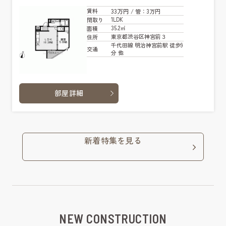
33万円
賃料
/ 管
：3万円
1LDK
間取り
35.2㎡
面積
東京都渋谷区神宮前３
住所
千代田線 明治神宮前駅 徒歩9
交通
分 他
部屋詳細
新着特集を見る
NEW CONSTRUCTION