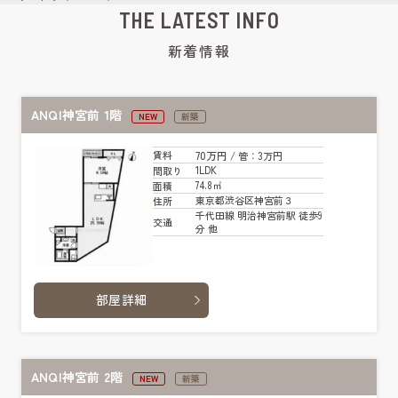
THE LATEST INFO
新着情報
ANQI神宮前 1階
NEW
新築
70万円
賃料
/ 管
：3万円
1LDK
間取り
74.8㎡
面積
東京都渋谷区神宮前３
住所
千代田線 明治神宮前駅 徒歩9
交通
分 他
部屋詳細
ANQI神宮前 2階
NEW
新築