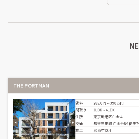
NE
THE PORTMAN
賃料
285万円～390万円
間取り
3LDK～4LDK
住所
東京都港区白金４
交通
都営三田線 白金台駅 徒歩7
竣工
2025年12月