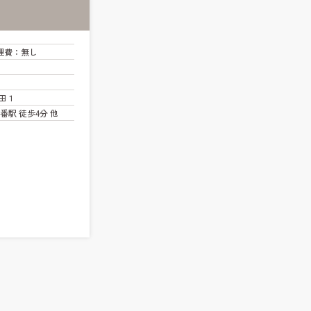
理費
：無し
田１
番駅 徒歩4分 他