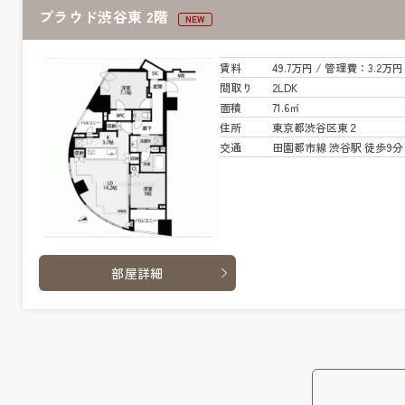
プラウド渋谷東 2階
NEW
賃料
49.7万円
/ 管
理費
：3.2万円
間取り
2LDK
面積
71.6㎡
住所
東京都渋谷区東２
交通
田園都市線 渋谷駅 徒歩9分
部屋詳細