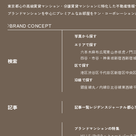
東京都心の高級賃貸マンション・分譲賃貸マンションに特化した不動産情報サイト 
ブランドマンションを中心にプレミアムなお部屋をケン・コーポレーション
BRAND CONCEPT
写真から探す
エリアで探す
六本木
麻布
広尾
青山
赤坂
虎ノ門
四谷・市谷・神楽坂
新宿
西新宿
検索
区で探す
港区
渋谷区
千代田区
新宿区
中央
沿線で探す
銀座線
丸ノ内線
日比谷線
東西線
記事
記事一覧
レジデンス
ジャーナル
都心
ブランドマンションの特集
HILLS/RoP
ラ・トゥール
パーク