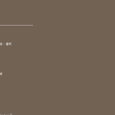
淵・番町
線
ションズ