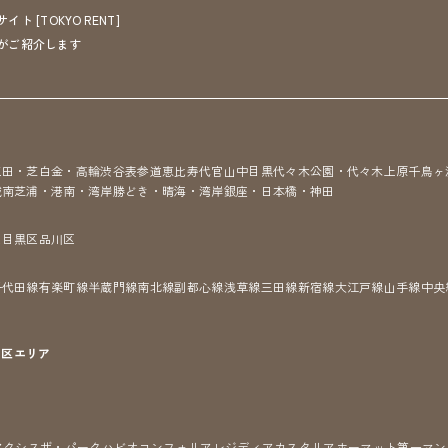
[TOKYO RENT]
がご紹介します
三田・芝
白金・高輪
渋谷
表参道
恵比寿
代官山
中目黒
代々木公園・代々木上原
千鳥ヶ
城南
芝浦・港南・湾岸
勝どき・晴海・湾岸
銀座・日本橋・神田
区
目黒区
品川区
千代田線
有楽町線
半蔵門線
南北線
副都心線
浅草線
三田線
新宿線
大江戸線
山手線
中央
7区
エリア
アクシス
ザ・パークハビオ
コンフォリア
レジディア
カスタリア
ホーマット
第一マン