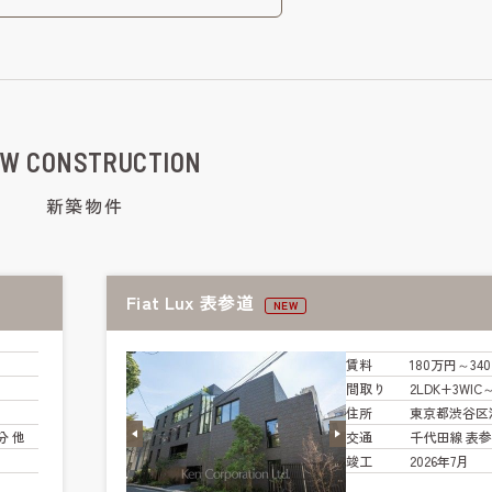
W CONSTRUCTION
新築物件
Fiat Lux 表参道
NEW
賃料
180万円～34
間取り
2LDK+3WIC
住所
東京都渋谷区
分 他
交通
千代田線 表参
竣工
2026年7月