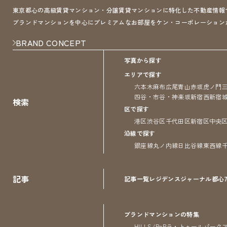
東京都心の高級賃貸マンション・分譲賃貸マンションに特化した不動産情報サイト 
ブランドマンションを中心にプレミアムなお部屋をケン・コーポレーション
BRAND CONCEPT
写真から探す
エリアで探す
六本木
麻布
広尾
青山
赤坂
虎ノ門
四谷・市谷・神楽坂
新宿
西新宿
検索
区で探す
港区
渋谷区
千代田区
新宿区
中央
沿線で探す
銀座線
丸ノ内線
日比谷線
東西線
記事
記事一覧
レジデンス
ジャーナル
都心
ブランドマンションの特集
HILLS/RoP
ラ・トゥール
パーク