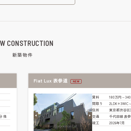
W CONSTRUCTION
新築物件
Fiat Lux 表参道
NEW
賃料
180万円～34
間取り
2LDK+3WIC
住所
東京都渋谷区
分 他
交通
千代田線 表参
竣工
2026年7月