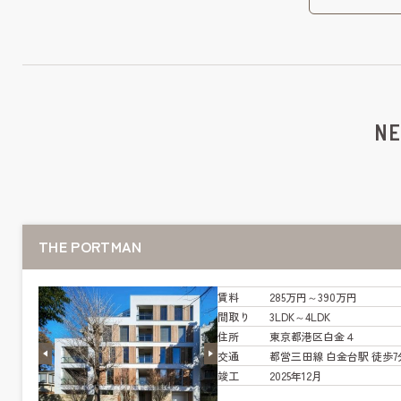
NE
THE PORTMAN
賃料
285万円～390万円
間取り
3LDK～4LDK
住所
東京都港区白金４
交通
都営三田線 白金台駅 徒歩7
竣工
2025年12月