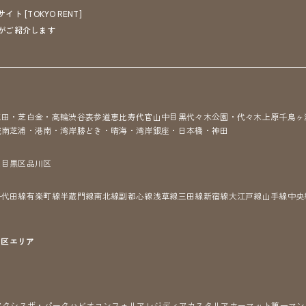
[TOKYO RENT]
がご紹介します
三田・芝
白金・高輪
渋谷
表参道
恵比寿
代官山
中目黒
代々木公園・代々木上原
千鳥ヶ
城南
芝浦・港南・湾岸
勝どき・晴海・湾岸
銀座・日本橋・神田
区
目黒区
品川区
千代田線
有楽町線
半蔵門線
南北線
副都心線
浅草線
三田線
新宿線
大江戸線
山手線
中央
7区
エリア
アクシス
ザ・パークハビオ
コンフォリア
レジディア
カスタリア
ホーマット
第一マン