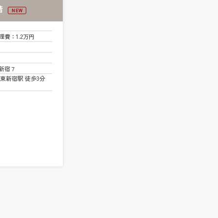
階
NEW
理費
：1.2万円
新宿７
東新宿駅 徒歩3分