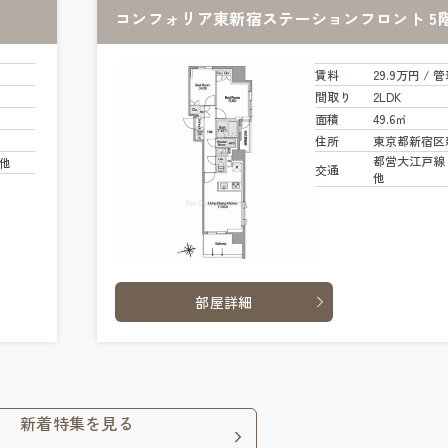
コンフォリア東新宿ステーションフロント 5
賃料
29.9万円
/ 管
間取り
2LDK
面積
49.6㎡
住所
東京都新宿区
都営大江戸線 
 他
交通
他
部屋詳細
新着特集を見る