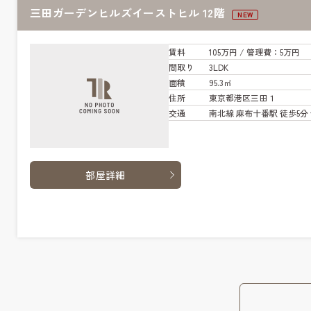
三田ガーデンヒルズイーストヒル 12階
NEW
賃料
105万円
/ 管
理費
：5万円
間取り
3LDK
面積
95.3㎡
住所
東京都港区三田１
交通
南北線 麻布十番駅 徒歩5分
部屋詳細