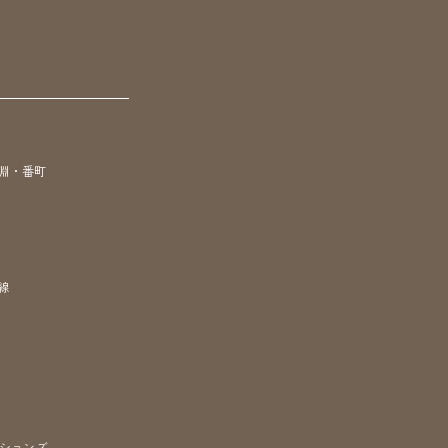
淵・番町
線
ションズ