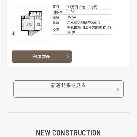
33万円
賃料
/ 管
：3万円
1LDK
間取り
35.2㎡
面積
東京都渋谷区神宮前３
住所
千代田線 明治神宮前駅 徒歩9
交通
分 他
部屋詳細
新着特集を見る
NEW CONSTRUCTION