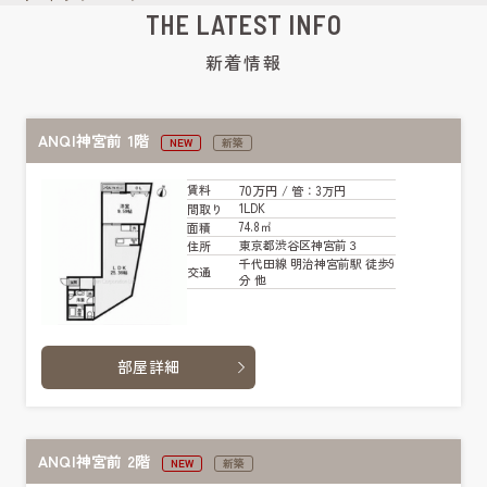
THE LATEST INFO
新着情報
ANQI神宮前 1階
NEW
新築
70万円
賃料
/ 管
：3万円
1LDK
間取り
74.8㎡
面積
東京都渋谷区神宮前３
住所
千代田線 明治神宮前駅 徒歩9
交通
分 他
部屋詳細
ANQI神宮前 2階
NEW
新築