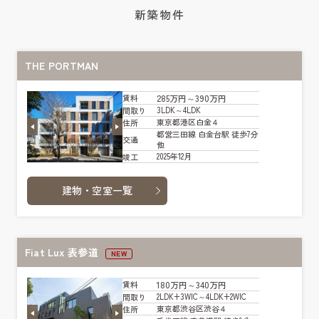
新築物件
THE PORTMAN
285万円～390万円
賃料
3LDK～4LDK
間取り
東京都港区白金４
住所
都営三田線 白金台駅 徒歩7分
交通
他
2025年12月
竣工
建物・空室一覧
Fiat Lux 表参道
NEW
180万円～340万円
賃料
2LDK+3WIC～4LDK+2WIC
間取り
東京都渋谷区渋谷４
住所