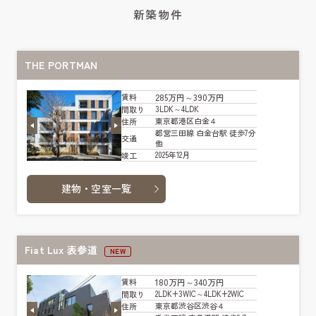
新築物件
THE PORTMAN
285万円～390万円
賃料
3LDK～4LDK
間取り
東京都港区白金４
住所
都営三田線 白金台駅 徒歩7分
交通
他
2025年12月
竣工
建物・空室一覧
Fiat Lux 表参道
NEW
180万円～340万円
賃料
2LDK+3WIC～4LDK+2WIC
間取り
東京都渋谷区渋谷４
住所