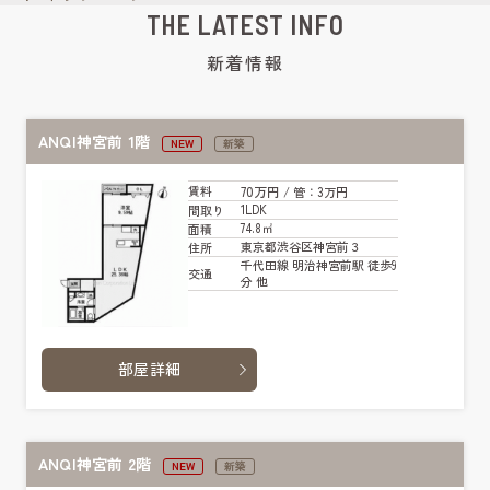
THE LATEST INFO
新着情報
ANQI神宮前 1階
NEW
新築
70万円
賃料
/ 管
：3万円
1LDK
間取り
74.8㎡
面積
東京都渋谷区神宮前３
住所
千代田線 明治神宮前駅 徒歩9
交通
分 他
部屋詳細
ANQI神宮前 2階
NEW
新築