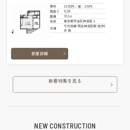
33万円
賃料
/ 管
：3万円
1LDK
間取り
35.2㎡
面積
東京都渋谷区神宮前３
住所
千代田線 明治神宮前駅 徒歩9
交通
分 他
部屋詳細
新着特集を見る
NEW CONSTRUCTION