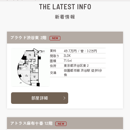
THE LATEST INFO
新着情報
プラウド渋谷東 2階
NEW
49.7万円
賃料
/ 管
：3.2万円
2LDK
間取り
71.6㎡
面積
東京都渋谷区東２
住所
田園都市線 渋谷駅 徒歩9分
交通
他
部屋詳細
アトラス麻布十番 12階
NEW