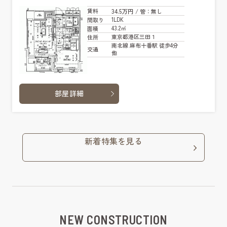
34.5万円
賃料
/ 管
：無し
1LDK
間取り
43.2㎡
面積
東京都港区三田１
住所
南北線 麻布十番駅 徒歩4分
交通
他
部屋詳細
新着特集を見る
NEW CONSTRUCTION