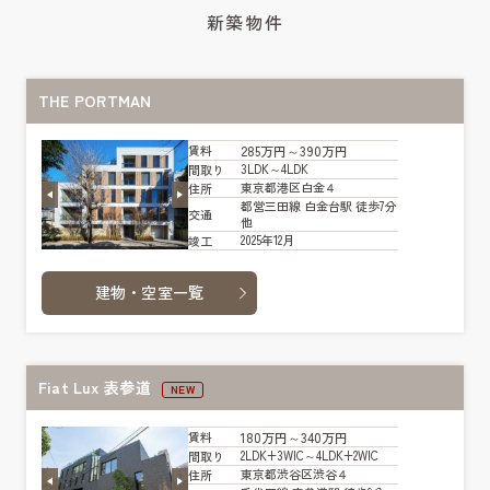
新築物件
THE PORTMAN
285万円～390万円
賃料
3LDK～4LDK
間取り
東京都港区白金４
住所
都営三田線 白金台駅 徒歩7分
交通
他
2025年12月
竣工
建物・空室一覧
Fiat Lux 表参道
NEW
180万円～340万円
賃料
2LDK+3WIC～4LDK+2WIC
間取り
東京都渋谷区渋谷４
住所