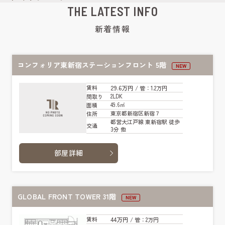
THE LATEST INFO
新着情報
コンフォリア東新宿ステーションフロント 5階
NEW
29.6万円
賃料
/ 管
：1.2万円
2LDK
間取り
49.6㎡
面積
東京都新宿区新宿７
住所
都営大江戸線 東新宿駅 徒歩
交通
3分 他
部屋詳細
GLOBAL FRONT TOWER 31階
NEW
44万円
賃料
/ 管
：2万円