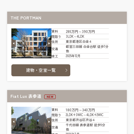
THE PORTMAN
285万円～390万円
賃料
3LDK～4LDK
間取り
東京都港区白金４
住所
都営三田線 白金台駅 徒歩7分
交通
他
2025年12月
竣工
建物・空室一覧
Fiat Lux 表参道
NEW
180万円～340万円
賃料
2LDK+3WIC～4LDK+2WIC
間取り
東京都渋谷区渋谷４
住所
千代田線 表参道駅 徒歩9分
交通
他