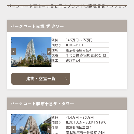
パークコート青山一丁目と同じブランドの高級賃貸マンション
パークコート赤坂 ザ タワー
34.5万円～55万円
賃料
1LDK～2LDK
間取り
東京都港区赤坂４
住所
千代田線 赤坂駅 徒歩9分 他
交通
2009年6月
竣工
建物・空室一覧
パークコート麻布十番ザ・タワー
41.4万円～80万円
賃料
1LDK+DEN～3LDK+S+WIC
間取り
東京都港区三田１
住所
南北線 麻布十番駅 徒歩4分