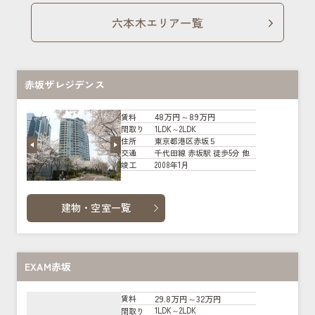
六本木エリア一覧
赤坂ザレジデンス
48万円～89万円
賃料
1LDK～2LDK
間取り
東京都港区赤坂５
住所
千代田線 赤坂駅 徒歩5分 他
交通
2008年1月
竣工
建物・空室一覧
EXAM赤坂
29.8万円～32万円
賃料
1LDK～2LDK
間取り