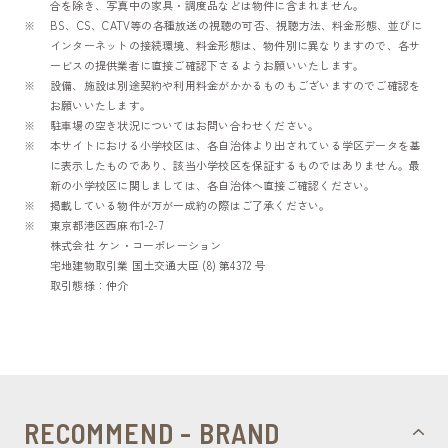
合を除き、写真中の家具・調度品などは物件に含まれません。
BS、CS、CATV等の各種放送の視聴の可否、視聴方法、料金形態、並びに
インターネットの接続環境、料金形態は、物件別に異なりますので、各サ
ービスの提供業者に直接ご確認下さるようお願いいたします。
設備、施設は別途契約や利用料金がかかるものもございますのでご確認を
お願いいたします。
駐車場の空き状況についてはお問い合わせください。
本サイトにおける小学校区は、各自治体より出されている学区データを基
に表示したものであり、該当小学校区を保証するものではありません。最
新の小学校区に関しましては、各自治体へ直接ご確認ください。
掲載している物件が万が一成約の際はご了承ください。
東京都港区西麻布1-2-7
株式会社 ケン・コーポレーション
宅地建物取引業 国土交通大臣 (8) 第4372 号
取引態様：仲介
RECOMMEND - BRAND