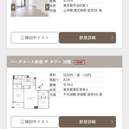
62.90㎡
面積
東京都渋谷区東３
住所
山手線 恵比寿駅 徒歩2分 他
交通
検討中リスト
部屋詳細
パークコート赤坂 ザ タワー 35階
NEW
55万円
賃料
/ 管
：3万円
2LDK
間取り
69.46㎡
面積
東京都港区赤坂４
住所
千代田線 赤坂駅 徒歩9分 他
交通
検討中リスト
部屋詳細