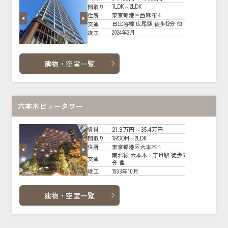
1LDK～2LDK
間取り
東京都港区西麻布４
住所
日比谷線 広尾駅 徒歩12分 他
交通
2024年2月
竣工
建物・空室一覧
六本木ビュータワー
21.9万円～35.4万円
賃料
1ROOM～2LDK
間取り
東京都港区六本木１
住所
南北線 六本木一丁目駅 徒歩6
交通
分 他
1993年10月
竣工
建物・空室一覧