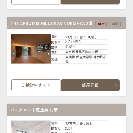
THE ARBUTUS HILLS KAKINOKIZAKA 2階
NEW
新築
58万円
賃料
/ 管
：1.8万円
2LDK+WIC
間取り
81.68㎡
面積
東京都目黒区柿の木坂３
住所
東横線 都立大学駅 徒歩15分
交通
他
検討中リスト
部屋詳細
パークコート恵比寿 13階
62万円
賃料
/ 管
：無し
2LDK
間取り