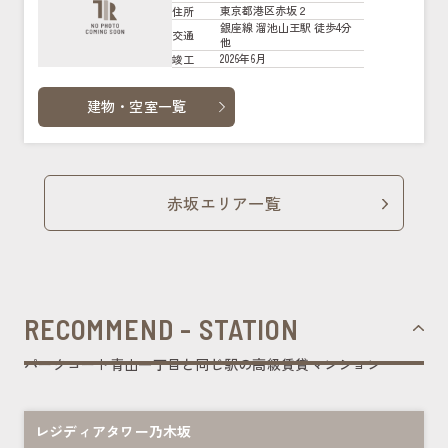
東京都港区赤坂２
住所
銀座線 溜池山王駅 徒歩4分
交通
他
2026年6月
竣工
建物・空室一覧
赤坂エリア一覧
RECOMMEND - STATION
パークコート青山一丁目と同じ駅の高級賃貸マンション
レジディアタワー乃木坂