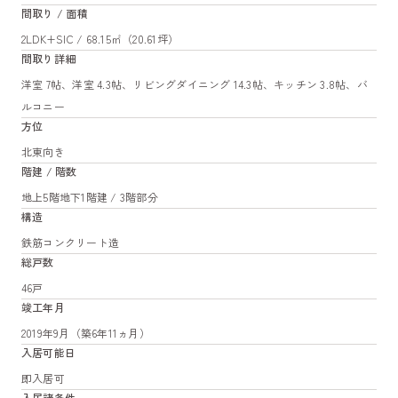
間取り / 面積
2LDK+SIC / 68.15㎡（20.61坪）
間取り詳細
洋室 7帖、洋室 4.3帖、リビングダイニング 14.3帖、キッチン 3.8帖、バ
ルコニー
方位
北東向き
階建 / 階数
地上5階地下1階建 / 3階部分
構造
鉄筋コンクリート造
総戸数
46戸
竣工年月
2019年9月（築6年11ヵ月）
入居可能日
即入居可
入居諸条件