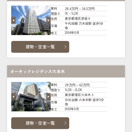
28.4万円～36.5万円
賃料
1K～1LDK
間取り
東京都港区赤坂９
住所
千代田線 乃木坂駅 徒歩1分
交通
他
2004年8月
竣工
建物・空室一覧
オーキッドレジデンス六本木
29万円～62万円
賃料
1LDK～2LDK
間取り
東京都港区六本木３
住所
日比谷線 六本木駅 徒歩3分
交通
他
2002年8月
竣工
建物・空室一覧