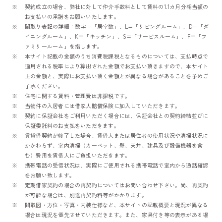
契約成立の場合、弊社に対して仲介手数料として賃料の1.1カ月分相当額の
お支払いの承諾をお願いいたします。
間取り表記の詳細：数字＝「居室数」、L=「リビングルーム」、D＝「ダ
イニングルーム」、K＝「キッチン」、S=「サービスルーム」、F＝「フ
ァミリールーム」を指します。
本サイト記載の金額のうち消費税課税となるものについては、支払時点で
適用される税率により算出された金額でお支払い頂きますので、本サイト
上の金額と、実際にお支払い頂く金額とが異なる場合があることを予めご
了承ください。
住宅に関する賃料・管理費は非課税です。
当物件の入居者には借家人賠償保険に加入していただきます。
契約に保証会社をご利用いただく場合には、保証会社との契約締結並びに
保証委託料のお支払をいただきます。
賃貸借契約が終了した場合、賃借人または居住者の使用状況や清掃状況に
かかわらず、室内清掃（カーペット、壁、天井、建具及び設備機器を含
む）費用を賃借人にご負担いただきます。
携帯電話の受信状況は、実際にご使用される携帯電話で室内から通話確認
をお願い致します。
定期借家契約の場合の再契約についてはお問い合わせ下さい。尚、再契約
が可能な場合は、別途再契約料等がかかります。
間取図・方位・写真・内装仕様など、本サイトの記載概要と現況が異なる
場合は現況を優先させていただきます。また、家具付き等の表示がある場