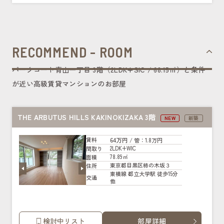
RECOMMEND - ROOM
パークコート青山一丁目 3階（2LDK+SIC / 68.15㎡）と条件
が近い高級賃貸マンションのお部屋
THE ARBUTUS HILLS KAKINOKIZAKA 3階
NEW
新築
64万円
賃料
/ 管
：1.8万円
2LDK+WIC
間取り
78.89㎡
面積
東京都目黒区柿の木坂３
住所
東横線 都立大学駅 徒歩15分
交通
他
検討中リスト
部屋詳細