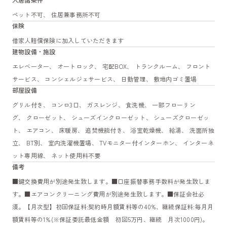
ペット不可、 住居兼事務所不可
保険
借家人賠償保険に加入していただきます
建物設備・施設
エレベーター、 オートロック、 宅配BOX、 トランクルーム、 フロント
サービス、 コンシェルジェサービス、 日勤管理、 敷地内ゴミ置場
部屋設備
グリル付き、 コンロ3口、 ガスレンジ、 食洗機、 一部フローリン
グ、 クローゼット、 シューズインクローゼット、 シューズクローゼッ
ト、 エアコン、 床暖房、 追焚機能付き、 浴室乾燥機、 給湯、 洗面所独
立、 BT別、 室内洗濯機置場、 TVモニター付インターホン、 インターネ
ット専用線、 ネット使用料不要
備考
■鍵交換費用が別途発生致します。■口座振替事務手数料が発生致しま
す。■エアコンクリーニング費用が別途発生致します。■保証会社必
須。【月次型】初回保証料:契約時月額賃料等の40%、継続保証料:毎月月
額賃料等の1%(※保証委託最低金額 初回5万円、継続 月次1000円)。