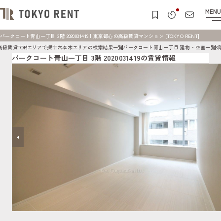
MENU
パークコート青山一丁目 3階 2020031419 | 東京都心の高級賃貸マンション [TOKYO RENT]
高級賃貸TOP
エリアで探す
六本木エリアの検索結果一覧
パークコート青山一丁目 建物・空室一覧
3階
パークコート青山一丁目 3階 2020031419の賃貸情報