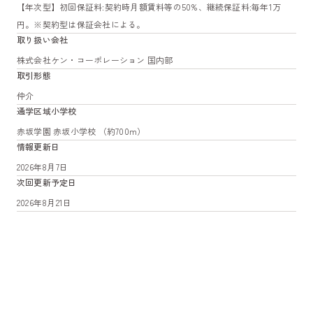
【年次型】初回保証料:契約時月額賃料等の50%、継続保証料:毎年1万
円。※契約型は保証会社による。
取り扱い会社
株式会社ケン・コーポレーション 国内部
取引形態
仲介
通学区域小学校
赤坂学園 赤坂小学校 （約700m）
情報更新日
2026年8月7日
次回更新予定日
2026年8月21日