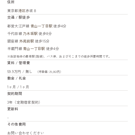
住所
東京都
港区
赤坂８
交通 / 駅徒歩
都営大江戸線
青山一丁目駅
徒歩4分
千代田線
乃木坂駅
徒歩8分
銀座線
外苑前駅
徒歩15分
半蔵門線
青山一丁目駅
徒歩4分
※当該物件の最寄駅(路線)、バス停、およびそこまでの徒歩所要時間です。
賃料 / 管理費
59.9万円 / 無し
（坪単価: 29,063円）
敷金 / 礼金
1ヶ月 / 1ヶ月
契約期間
3年（定期借家契約）
更新料
-
その他費用
お問い合わせください