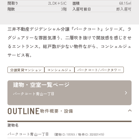
間取り
2LDK+SIC
面積
68.15㎡
階数
3階
入居可能日
即入居可
三井不動産デジデンシャル分譲『パークコート』シリーズ。ラ
グジュアリーな雰囲気漂う、二層吹き抜けで開放感を感じさせ
るエントランス。総戸数が少ない物件ながら、コンシェルジュ
サービス有。
分譲賃貸マンション
コンシェルジュ
パークコート/パークタワー
建物・空室一覧ページ
パークコート青山一丁目
OUTLINE
物件概要・設備
建物名
パークコート青山一丁目
（建物ID: 195169 / 物件ID: 2020031419）