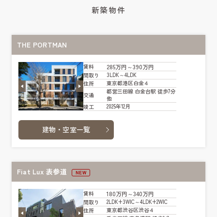
新築物件
THE PORTMAN
285万円～390万円
賃料
3LDK～4LDK
間取り
東京都港区白金４
住所
都営三田線 白金台駅 徒歩7分
交通
他
2025年12月
竣工
建物・空室一覧
Fiat Lux 表参道
NEW
180万円～340万円
賃料
2LDK+3WIC～4LDK+2WIC
間取り
東京都渋谷区渋谷４
住所