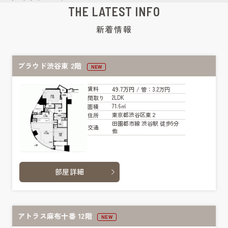
THE LATEST INFO
新着情報
プラウド渋谷東 2階
NEW
49.7万円
賃料
/ 管
：3.2万円
2LDK
間取り
71.6㎡
面積
東京都渋谷区東２
住所
田園都市線 渋谷駅 徒歩9分
交通
他
部屋詳細
アトラス麻布十番 12階
NEW