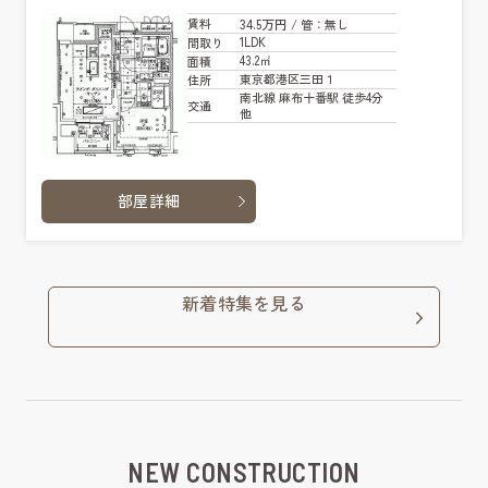
34.5万円
賃料
/ 管
：無し
1LDK
間取り
43.2㎡
面積
東京都港区三田１
住所
南北線 麻布十番駅 徒歩4分
交通
他
部屋詳細
新着特集を見る
NEW CONSTRUCTION