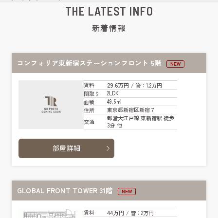
THE LATEST INFO
新着情報
コンフォリア東新宿ステーションフロント 5階
NEW
29.6万円
賃料
/ 管
：1.2万円
2LDK
間取り
49.6㎡
面積
東京都新宿区新宿７
住所
都営大江戸線 東新宿駅 徒歩
交通
3分 他
部屋詳細
GLOBAL FRONT TOWER 31階
NEW
44万円
賃料
/ 管
：2万円