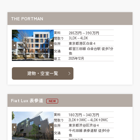
THE PORTMAN
285万円～390万円
賃料
3LDK～4LDK
間取り
東京都港区白金４
住所
都営三田線 白金台駅 徒歩7分
交通
他
2025年12月
竣工
建物・空室一覧
Fiat Lux 表参道
NEW
180万円～340万円
賃料
2LDK+3WIC～4LDK+2WIC
間取り
東京都渋谷区渋谷４
住所
千代田線 表参道駅 徒歩9分
交通
他