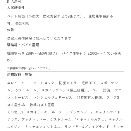
即入居可
入居諸条件
ペット相談（小型犬・猫双方合わせて2匹まで）、 住居兼事務所不
可、 楽器相談
保険
借家人賠償保険に加入していただきます
駐輪場・バイク置場
駐輪場有り 220円～550円(税込)、 バイク置場有り 2,200円～4,400円(税
込)
※詳細はお問い合わせください。
建物設備・施設
エレベーター、 オートロック、 防犯カメラ、 宅配BOX、 スポーツジ
ム、 ゲストルーム、 スカイラウンジ（屋上庭園）、 ペット設備、 フロ
ントサービス、 コンシェルジェサービス、 24時間有人管理、 フロア別
ゴミ置き場、 敷地内ゴミ置場
その他: 53F:スカイデッキ、ルーフトップラウンジ、2F:キャナルサイド
テラス、ブックコリドー、ゲストルーム、1F:キャナルカフェ、キャナル
スタジオ、キャナルフィットネス、ランドリー&プレイグランド、キャナ