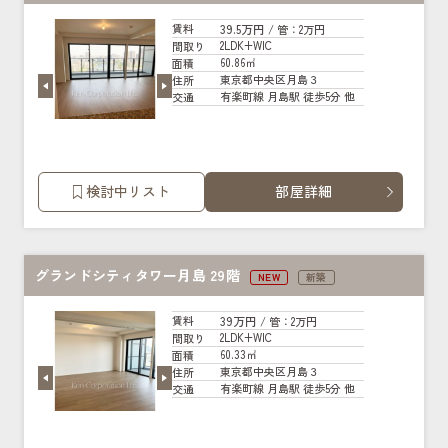
39.5万円
賃料
/ 管
：2万円
2LDK+WIC
間取り
60.86㎡
面積
東京都中央区月島３
住所
有楽町線 月島駅 徒歩5分 他
交通
検討中リスト
部屋詳細
グランドシティタワー月島 29階
NEW
新築
39万円
賃料
/ 管
：2万円
2LDK+WIC
間取り
60.33㎡
面積
東京都中央区月島３
住所
有楽町線 月島駅 徒歩5分 他
交通