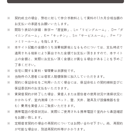
契約成立の場合、弊社に対して仲介手数料として賃料の1.1カ月分相当額の
お支払いの承諾をお願いいたします。
間取り表記の詳細：数字＝「居室数」、L=「リビングルーム」、D＝「ダ
イニングルーム」、K＝「キッチン」、S=「サービスルーム」、F＝「フ
ァミリールーム」を指します。
本サイト記載の金額のうち消費税課税となるものについては、支払時点で
適用される税率により算出された金額でお支払い頂きますので、本サイト
上の金額と、実際にお支払い頂く金額とが異なる場合があることを予めご
了承ください。
住宅に関する賃料・管理費は非課税です。
当物件の入居者には借家人賠償保険に加入していただきます。
契約に保証会社をご利用いただく場合には、保証会社との契約締結並びに
保証委託料のお支払をいただきます。
賃貸借契約が終了した場合、賃借人または居住者の使用状況や清掃状況に
かかわらず、室内清掃（カーペット、壁、天井、建具及び設備機器を含
む）費用を賃借人にご負担いただきます。
携帯電話の受信状況は、実際にご使用される携帯電話で室内から通話確認
をお願い致します。
定期借家契約の場合の再契約についてはお問い合わせ下さい。尚、再契約
が可能な場合は、別途再契約料等がかかります。