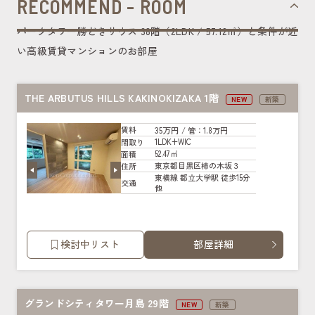
RECOMMEND - ROOM
パークタワー勝どきサウス 38階（2LDK / 57.12㎡）と条件が近
い高級賃貸マンションのお部屋
THE ARBUTUS HILLS KAKINOKIZAKA 1階
NEW
新築
35万円
賃料
/ 管
：1.8万円
1LDK+WIC
間取り
52.47㎡
面積
東京都目黒区柿の木坂３
住所
東横線 都立大学駅 徒歩15分
交通
他
検討中リスト
部屋詳細
グランドシティタワー月島 29階
NEW
新築