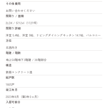
その他費用
お問い合わせください
間取り / 面積
2LDK / 57.12㎡（17.27坪）
間取り詳細
洋室 5.4帖、洋室 5帖、リビングダイニングキッチン 14.1帖、バルコニー
方位
北西向き
階建 / 階数
地上58階地下3階建 / 38階部分
構造
鉄筋コンクリート造
総戸数
1665戸
竣工年月
2023年8月（築3年0ヵ月）
入居可能日