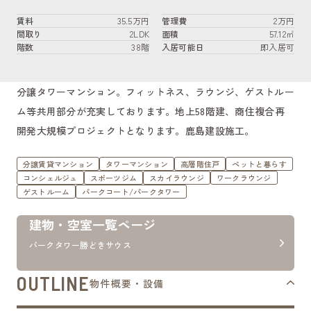
賃料
35.5万円
管理費
2万円
間取り
2LDK
面積
57.12㎡
階数
38階
入居可能日
即入居可
分譲タワーマンション。フィットネス、ラウンジ、ゲストルー
ム等共用部分が充実しております。地上58階建、商住複合再
開発大規模プロジェクトとなります。鹿島建設施工。
分譲賃貸マンション
タワーマンション
高層階住戸
ペットと暮らす
コンシェルジュ
スポーツジム
スカイラウンジ
ワークラウンジ
ゲストルーム
パークコート/パークタワー
建物・空室一覧ページ
パークタワー勝どきサウス
OUTLINE
物件概要・設備