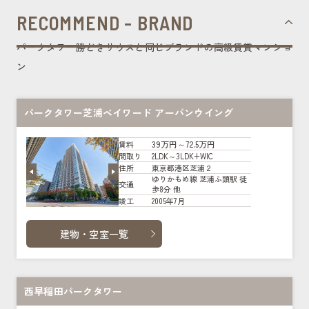
RECOMMEND - BRAND
パークタワー勝どきサウスと同じブランドの高級賃貸マンショ
ン
パークタワー芝浦ベイワード アーバンウイング
39万円～72.5万円
賃料
2LDK～3LDK+WIC
間取り
東京都港区芝浦２
住所
ゆりかもめ線 芝浦ふ頭駅 徒
交通
歩8分 他
2005年7月
竣工
建物・空室一覧
西早稲田パークタワー