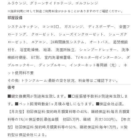
ルラウンジ、グリーンサイドコテージ、ゴルフレンジ
※施設利用に対して別途ご利用料金がかかることがありますのでご確認ください。
部屋設備
システムキッチン、 コンロ3口、 ガスレンジ、 ディスポーザー、 全面フ
ローリング、 クローゼット、 シューズインクローゼット、 シューズク
ローゼット、 エアコン、 24時間換気システム、 オートバス、 追焚機能
付き、 浴室乾燥機、 給湯、 洗面所独立、 シャンプードレッサー、 洗浄
機能付便座、 BT別、 室内洗濯機置場、 TVモニター付インターホン、 ダ
ブルロックキー、 ディンプルキー、 インターネット専用線（光）、 ネ
ット使用料不要
その他: トランクルーム:最新の空き状況、料金等はご確認下さい。
備考
■鍵交換費用が別途発生致します。■口座振替手数料が別途発生致しま
す。■ペット飼育時敷金1ヶ月積み増しになります。■保証会社必須。
【月次型】初回保証料:契約時月額賃料等の40%、継続保証料:毎月月額賃
料等の1%(※保証委託最低金額 初回5万円、継続 月次1000円)。【年次
型】初回保証料:契約時月額賃料等の50%、継続保証料:毎年1万円。※契
約型は保証会社による。