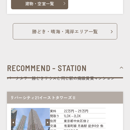
建物・空室一覧
勝どき・晴海・湾岸エリア一覧
RECOMMEND - STATION
パークタワー勝どきサウスと同じ駅の高級賃貸マンション
リバーシティ21イーストタワーズⅡ
22万円～29万円
賃料
1LDK～2LDK
間取り
東京都中央区佃２
住所
有楽町線 月島駅 徒歩8分 他
交通