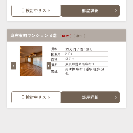
検討中リスト
部屋詳細
麻布東町マンション 4階
NEW
専任
39万円
賃料
/ 管
：無し
2LDK
間取り
67.21㎡
面積
東京都港区南麻布１
住所
南北線 麻布十番駅 徒歩5分
交通
他
検討中リスト
部屋詳細