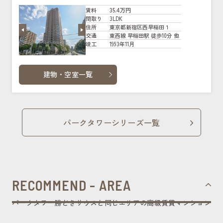
35.4万円
賃料
3LDK
間取り
東京都新宿区西早稲田１
住所
東西線 早稲田駅 徒歩10分 他
交通
1993年11月
竣工
建物・空室一覧
パークタワーシリーズ一覧
RECOMMEND - AREA
パークタワー勝どきサウスと同じエリアの高級賃貸マンション