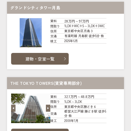
グランドシティタワー月島
28万円～97万円
賃料
1LDK+WIC+S～3LDK+3WIC
間取り
東京都中央区月島３
住所
有楽町線 月島駅 徒歩5分 他
交通
2026年6月
竣工
建物・空室一覧
THE TOKYO TOWERS(賃貸専用部分)
32.1万円～48.8万円
賃料
1LDK～3LDK
間取り
東京都中央区勝どき６
住所
都営大江戸線 勝どき駅 徒歩5
交通
分 他
2008年1月
竣工