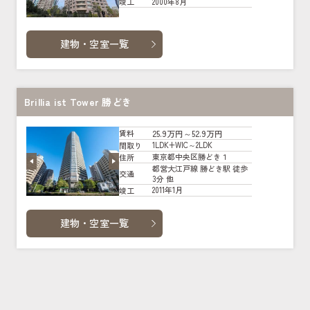
2000年8月
竣工
建物・空室一覧
Brillia ist Tower 勝どき
25.9万円～52.9万円
賃料
1LDK+WIC～2LDK
間取り
東京都中央区勝どき１
住所
都営大江戸線 勝どき駅 徒歩
交通
3分 他
2011年1月
竣工
建物・空室一覧