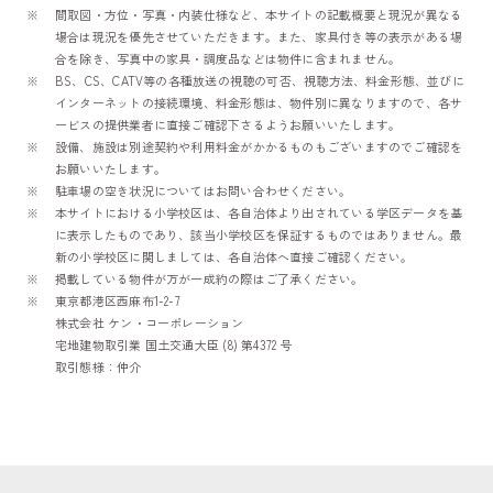
間取図・方位・写真・内装仕様など、本サイトの記載概要と現況が異なる
場合は現況を優先させていただきます。また、家具付き等の表示がある場
合を除き、写真中の家具・調度品などは物件に含まれません。
BS、CS、CATV等の各種放送の視聴の可否、視聴方法、料金形態、並びに
インターネットの接続環境、料金形態は、物件別に異なりますので、各サ
ービスの提供業者に直接ご確認下さるようお願いいたします。
設備、施設は別途契約や利用料金がかかるものもございますのでご確認を
お願いいたします。
駐車場の空き状況についてはお問い合わせください。
本サイトにおける小学校区は、各自治体より出されている学区データを基
に表示したものであり、該当小学校区を保証するものではありません。最
新の小学校区に関しましては、各自治体へ直接ご確認ください。
掲載している物件が万が一成約の際はご了承ください。
東京都港区西麻布1-2-7
株式会社 ケン・コーポレーション
宅地建物取引業 国土交通大臣 (8) 第4372 号
取引態様：仲介