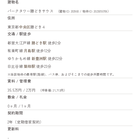
建物名
パークタワー勝どきサウス
（建物ID: 203900 / 物件ID: 2023050706）
住所
東京都
中央区
勝どき４
交通 / 駅徒歩
都営大江戸線
勝どき駅
徒歩2分
有楽町線
月島駅
徒歩12分
ゆりかもめ線
新豊洲駅
徒歩22分
日比谷線
築地駅
徒歩23分
※当該物件の最寄駅(路線)、バス停、およびそこまでの徒歩所要時間です。
賃料 / 管理費
35.5万円 / 2万円
（坪単価: 21,713円）
敷金 / 礼金
0ヶ月 / 1ヶ月
契約期間
2年（定期借家契約）
更新料
-