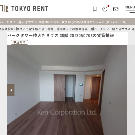
MENU
パークタワー勝どきサウス 38階 2023050706 | 東京都心の高級賃貸マンション [TOKYO RENT]
高級賃貸TOP
エリアで探す
勝どき・晴海・湾岸エリアの検索結果一覧
パークタワー勝どきサウス 
パークタワー勝どきサウス 38階 2023050706の賃貸情報
申込あり