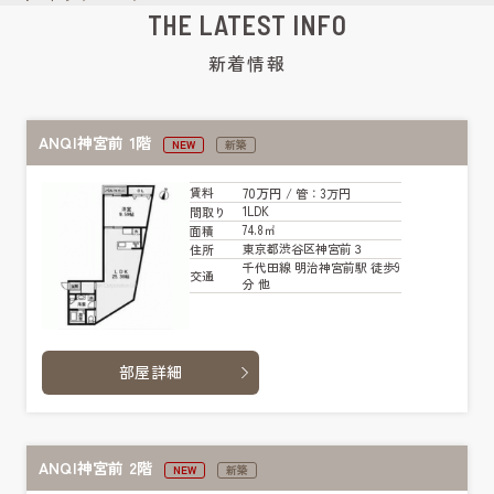
THE LATEST INFO
新着情報
ANQI神宮前 1階
NEW
新築
70万円
賃料
/ 管
：3万円
1LDK
間取り
74.8㎡
面積
東京都渋谷区神宮前３
住所
千代田線 明治神宮前駅 徒歩9
交通
分 他
部屋詳細
ANQI神宮前 2階
NEW
新築