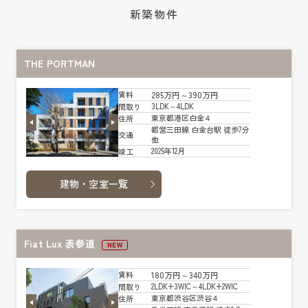
新築物件
THE PORTMAN
285万円～390万円
賃料
3LDK～4LDK
間取り
東京都港区白金４
住所
都営三田線 白金台駅 徒歩7分
交通
他
2025年12月
竣工
建物・空室一覧
Fiat Lux 表参道
NEW
180万円～340万円
賃料
2LDK+3WIC～4LDK+2WIC
間取り
東京都渋谷区渋谷４
住所