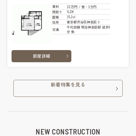
33万円
賃料
/ 管
：3万円
1LDK
間取り
35.2㎡
面積
東京都渋谷区神宮前３
住所
千代田線 明治神宮前駅 徒歩9
交通
分 他
部屋詳細
新着特集を見る
NEW CONSTRUCTION