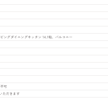
、リビングダイニングキッチン 14.1帖、バルコニー
所不可
いただきます
台
。