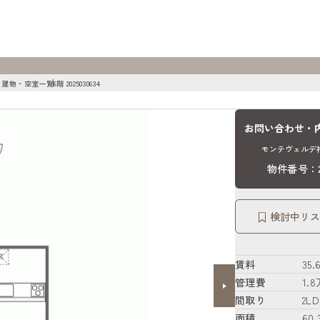
 建物・空室一覧
6階 2025030634
お問い合わせ・
モンテヴェルデ神
物件番号：20
検討中リス
賃料
35
管理費
1.
間取り
2LD
面積
60.