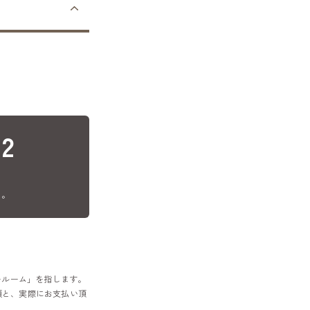
22
店
い。
ールーム」を指します。
額と、実際にお支払い頂