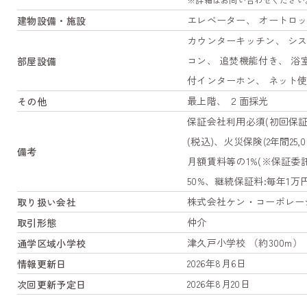
エレベーター、 オートロッ
建物設備・施設
カウンターキッチン、 シス
コン、 追焚機能付き、 浴
部屋設備
付インターホン、 ネット使用
最上階、 ２面採光
その他
保証会社利用必須(初回保証委
(税込)、火災保険(2年間2
備考
月額賃料等の1%(※保証委
50%、継続保証料:毎年1
株式会社ケン・コーポレー
取り扱い会社
仲介
取引形態
津久戸小学校 （約300m）
通学区域小学校
2026年8月6日
情報更新日
2026年8月20日
次回更新予定日