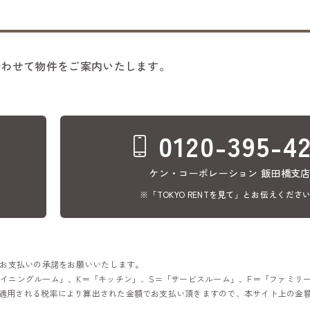
合わせて物件をご案内いたします。
0120-395-4
ケン・コーポレーション 飯田橋支
※「TOKYO RENTを見て」とお伝えくださ
のお支払いの承諾をお願いいたします。
イニングルーム」、K＝「キッチン」、S=「サービスルーム」、F＝「ファミリ
適用される税率により算出された金額でお支払い頂きますので、本サイト上の金