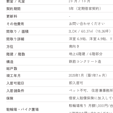
2ヶ月 / 1ヶ月
敷金 / 礼金
5年（定期借家契約）
契約期間
-
更新料
お問い合わせください
その他費用
2LDK / 60.37㎡（18.26坪）
間取り / 面積
洋室 6.9帖、洋室 4.9帖
間取り詳細
南向き
方位
地上6階建 / 6階部分
階建 / 階数
鉄筋コンクリート造
構造
総戸数
2025年1月（築1年7ヵ月）
竣工年月
即入居可
入居可能日
ペット不可、 住居兼事務
入居諸条件
借家人賠償保険に加入して
保険
駐輪場有り 月額1,000円/
駐輪場・バイク置場
※詳細はお問い合わせください