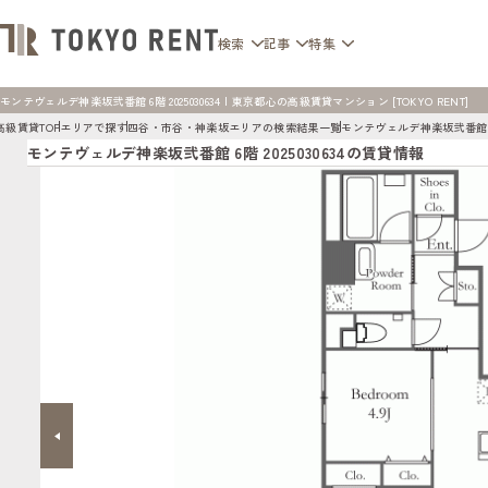
検索
記事
特集
モンテヴェルデ神楽坂弐番館 6階 2025030634 | 東京都心の高級賃貸マンション [TOKYO RENT]
高級賃貸TOP
エリアで探す
四谷・市谷・神楽坂エリアの検索結果一覧
モンテヴェルデ神楽坂弐番館
モンテヴェルデ神楽坂弐番館 6階 2025030634の賃貸情報