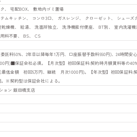
ク、 宅配BOX、 敷地内ゴミ置場
テムキッチン、 コンロ3口、 ガスレンジ、 クローゼット、 シューズ
室乾燥機、 給湯、 洗面所独立、 洗浄機能付便座、 BT別、 室内洗濯機
料不要、 BS、 CS
託料50%、2年目以降毎年1万円、口座振替手数料550円)、24時間安心サ
5,000円)■保証会社必須。【月次型】初回保証料:契約時月額賃料等の40
託最低金額 初回5万円、継続 月次1000円)。【年次型】初回保証料
万円。※契約型は保証会社による。
ション 飯田橋支店