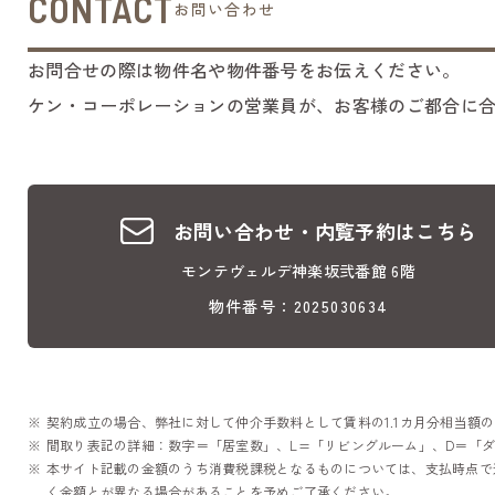
CONTACT
お問い合わせ
お問合せの際は物件名や物件番号をお伝えください。
ケン・コーポレーションの営業員が、お客様のご都合に
お問い合わせ・内覧予約はこちら
モンテヴェルデ神楽坂弐番館 6階
物件番号：2025030634
契約成立の場合、弊社に対して仲介手数料として賃料の1.1カ月分相当額
間取り表記の詳細：数字＝「居室数」、L=「リビングルーム」、D＝「ダ
本サイト記載の金額のうち消費税課税となるものについては、支払時点で
く金額とが異なる場合があることを予めご了承ください。