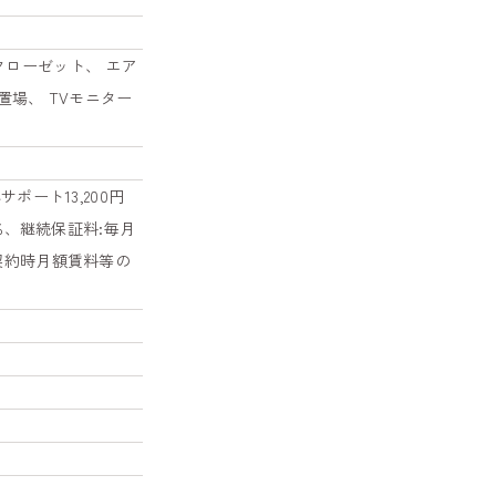
クローゼット、 エア
置場、 TVモニター
ポート13,200円
%、継続保証料:毎月
:契約時月額賃料等の