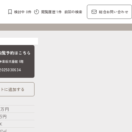
検討中
0
件
閲覧履歴
1
件
前回の検索
総合お問い合わせ
内覧予約はこちら
楽坂弐番館 6階
25030634
トに追加する
.6万円
8万円
K
37㎡