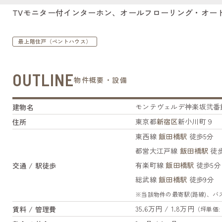
TVモニター付インターホン、オールフローリング・オー
最上階住戸（ペントハウス）
OUTLINE
物件概要・設備
モンテヴェルデ神楽坂弐番
建物名
東京都
新宿区
新小川町９
住所
東西線
飯田橋駅
徒歩5分
都営大江戸線
飯田橋駅
徒歩
有楽町線
飯田橋駅
徒歩5分
交通 / 駅徒歩
総武線
飯田橋駅
徒歩9分
※当該物件の最寄駅(路線)、
35.6万円 / 1.8万円
賃料 / 管理費
（坪単価: 